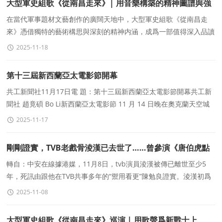
大型軍史組歌《從南昌走來》| 用音樂構築的精神圖譜與強
軍号角
在當代軍事題材文藝創作的廣闊天地中，大型軍史組歌《從南昌走
來》憑借獨特的藝術構思與深刻的精神内涵，成爲一部值得深入品讀
的精品力作。作品跳出單純曆史叙述與藝術表演的框
2025-11-18
第十三屆新西蘭亞太電影節開幕
共工新聞社11月17日電 題：第十三屆新西蘭亞太電影節開幕共工新
聞社 趙竟碩 Bo Li新西蘭亞太電影節 11 月 14 日晚在奧克蘭天空城
劇場開幕，來自海内外嘉賓出席電影節紅毯歡迎儀
2025-11-17
剛剛證實，TVB老戲骨淩漢已去世了……曾參演《唐伯虎點
秋香》
轉自：中安在線據港媒，11月8日，tvb演員淩漢被傳已離世至少5
年，死訊由跟他在TVB共事多年的“禦用看更”陳勉良證實。淩漢初爲
邵氏編劇，後轉戰幕前，參與作品非常多，電影、電
2025-11-08
大型軍史組歌《從南昌走來》巡演 | 用歌聲爲新戰士上