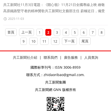
精神贊歌
共工新聞社11月3日電題：《開心嶺》11月21日全國專線上映 緻敬
高原鐵路堅守者的精神贊歌共工新聞社文藝部主任 蔚楠近日，備受
矚目的國内首部高原鐵路題材院線電影《開心嶺》正
2025-11-03
首頁
上一頁
1
2
3
4
5
6
7
8
下一頁
尾頁
9
10
11
12
共工新聞社介紹
|
聯系我們
|
廣告服務
|
人員查詢
國際标準刊号：ISSN 3006-8959
聯系方式：zhidaoribao@gmail.com.
共工新聞集團
共工新聞網 GNN 版權所有