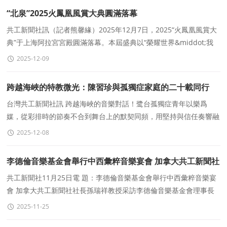
“北泉”2025火鳳凰風賞大典圓滿落幕
共工新聞社訊（記者熊馨緣）2025年12月7日，2025“火鳳凰風賞大
典”于上海阿拉宮宮殿圓滿落幕。本屆盛典以“榮耀世界&middot;我
是傳奇”爲主題，旨在發掘卓越
2025-12-09
跨越海峽的特教微光：陳習珍與孤獨症家庭的二十載同行
台灣共工新聞社訊 跨越海峽的音樂對話！鹭台孤獨症青年以樂爲
媒，從彩排時的節奏不合到舞台上的默契同頻，用堅持與信任奏響融
合之歌～ 每一次配合都是成長，每一段友誼都藏着“兩岸一家親”的溫
2025-12-08
暖。
李德倫音樂基金會舉行中西彙粹音樂宴會 加拿大共工新聞社
社長孫瑞祥教授采訪李德倫音樂基金會理事長李燕女士
共工新聞社11月25日電 題：李德倫音樂基金會舉行中西彙粹音樂宴
會 加拿大共工新聞社社長孫瑞祥教授采訪李德倫音樂基金會理事長
李燕女士加拿大共工新聞社多倫多記者 孫瑞祥11
2025-11-25