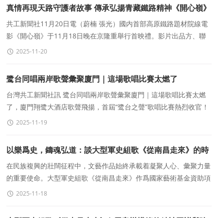
真情再現天路守護者故事 傳承弘揚青藏鐵路精神《開心嶺》
北京首映禮隆重舉行
共工新聞社11月20日電（蔚楠 張光）國内首部高原鐵路題材院線電
影《開心嶺》于11月18日晚在京隆重舉行首映禮。影片出品方、聯
合攝制方代表、業界領導、專家學者以及主創成員齊
2025-11-20
鹭台同唱兩岸歌聲彙聚廈門｜這場歌唱比賽太燃了
台灣共工新聞社訊 鹭台同唱兩岸歌聲彙聚廈門｜這場歌唱比賽太燃
了，廈門翔鹭大酒店歌聲飛揚，首屆“鹭台之聲”歌唱比賽熱烈收官！
數十名兩岸選手同台競技，用經典與流行曲目演繹音樂魅力，以歌會
2025-11-19
友、以聲傳情。
以樂爲史，鑄魂弘道：談大型軍史組歌《從南昌走來》的時
代價值與藝術創新
在民族複興的壯闊征程中，文藝作品始終承載着凝聚人心、彙聚力量
的重要使命。大型軍史組歌《從南昌走來》作爲國家藝術基金資助項
目，以其深沉的曆史厚度與精湛的藝術表達，在日前
2025-11-18