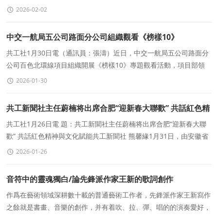
聚焦“影視+文
2026-02-02
中交一航局五公司路面分公司組織觀看《榜樣10》
共工社1月30日電（通訊員：張濤）近日，中交一航局五公司路面分
公司百色北環線項目組織開展《榜樣10》專題觀看活動，項目部領
導班子、各部門骨幹齊聚一堂，全程專注觀看、認真記錄，現場
2026-01-30
共工新聞社主任蔚楠将出席合肥“迎新春大聯歡” 共話紅色精
神與文化賦能
共工社1月26日電 題：共工新聞社主任蔚楠将出席合肥“迎新春大聯
歡” 共話紅色精神與文化賦能共工新聞社 熊馨緣1月31日，由安徽省
公共關系學會文化藝術專委會聯合&ld
2026-01-26
音符中的靈魂獨白/論先鋒派作家王新的歌詞創作
作爲在藝術領域深耕數十載的普通藝術工作者，先鋒派作家王新寫作
之餘就是書畫、音樂的創作，并有着吹、拉、彈、唱的的演奏愛好，