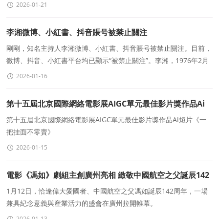
但文字創作更是他一生繞不開的執着。他不斷拓展自
2026-01-21
李湘微博、小紅書、抖音賬号被禁止關注
剛剛，知名主持人李湘微博、小紅書、抖音賬号被禁止關注。目前，
微博、抖音、小紅書平台均已顯示“被禁止關注”。李湘，1976年2月
10日出生于湖南省長沙市，畢業于中國傳
2026-01-16
第十五屆北京國際網絡電影展AIGC單元最佳影片獎作品Ai
短片《一把挂面不零賣》
第十五屆北京國際網絡電影展AIGC單元最佳影片獎作品Ai短片《一
把挂面不零賣》
2026-01-15
電影《馮如》劇組主創廣州亮相 緻敬中國航空之父誕辰142
周年
1月12日，恰逢偉大愛國者、中國航空之父馮如誕辰142周年，一場
兼具紀念意義與産業活力的盛會在廣州拉開帷幕。
2026-01-13