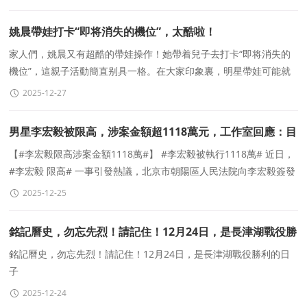
藝術表達。
姚晨帶娃打卡“即将消失的機位”，太酷啦！
家人們，姚晨又有超酷的帶娃操作！她帶着兒子去打卡“即将消失的
機位”，這親子活動簡直别具一格。在大家印象裏，明星帶娃可能就
是去高檔場所，但姚晨選擇了這麽特别的地方
2025-12-27
男星李宏毅被限高，涉案金額超1118萬元，工作室回應：目
前經濟能力不足，沒有能力立即履行全部判決款項
【#李宏毅限高涉案金額1118萬#】 #李宏毅被執行1118萬# 近日，
#李宏毅 限高# 一事引發熱議，北京市朝陽區人民法院向李宏毅簽發
限制消費令，申請人爲湖南芒果娛樂有限公司。企查查
2025-12-25
銘記曆史，勿忘先烈！請記住！12月24日，是長津湖戰役勝
利的日子
銘記曆史，勿忘先烈！請記住！12月24日，是長津湖戰役勝利的日
子
2025-12-24