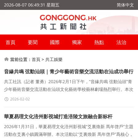
2026-08-07 06:49:31 星期五
简体中文
首頁
要聞
國際
獨家
熱點
法治
當前位置：
首頁
>
共工娛樂
音緣共鳴 弦動汕頭｜青少年藝術音樂交流活動在汕成功舉行
共工社訊（記者 董勇）2026年2月1日下午，“音緣共鳴 弦動汕頭”青
少年藝術音樂交流活動在汕頭文化藝術學校藝林劇場熱烈舉行。本次
活動由汕頭文化藝術學校、台灣夢想起
2026-02-02
華夏易理文化涪州影視城打造涪陵文旅融合新标杆
2026年1月31日，華夏易理文化涪州影視城“爻裏煥新 馬年啓戶”主題
活動在爻裏小鎮圓滿舉辦。本次活動以“爻裏煥新 馬年啓戶”爲核心，