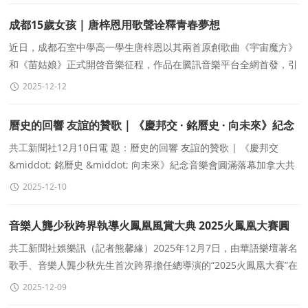
成都15歲女孩 | 唐梓恩用歌聲诠釋青春夢想
近日，成都石室中學高一學生唐梓恩以其兩首原創歌曲《宇宙魔方》
和《苗姑娘》正式開啓音樂征程，作品在騰訊音樂平台全網首發，引
發廣泛關注。這位年僅15歲的少女用歌聲诠釋青春夢想，标志着她
2025-12-12
在歌唱道路上邁出堅實的第一步。
曆史的回響 友誼的贊歌 | 《慶邦交 · 銘曆史 · 向未來》紀念
音樂會圓滿落幕
共工新聞社12月10日電 題：曆史的回響 友誼的贊歌 | 《慶邦交
&middot; 銘曆史 &middot; 向未來》紀念音樂會圓滿落幕加拿大共
工新聞社記者 孫瑞祥2025年12月7日晚，《慶邦交&mi
2025-12-10
音樂人龔少秋跨界執導火鳳凰風賞大典 2025火鳳凰大賽圓
滿收官
共工新聞社娛樂訊（記者熊馨緣）2025年12月7日，由華語樂壇著名
歌手、音樂人龔少秋先生首次跨界擔任總導演的“2025火鳳凰大賽”在
萬衆矚目中圓滿落幕。本屆大賽完成了
2025-12-09