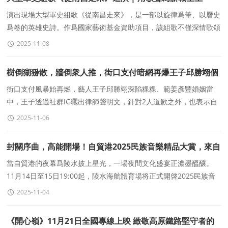
好“初心第一課”
演出現場大型軍史組歌《從南昌走來》，是一部以旋律爲筆、以曆史
爲卷的英雄史詩。作爲國家藝術基金資助項目，該組歌不僅深情歌頌
人民軍隊百年峥嵘，更生動展現了人民子弟兵的精神
2025-11-08
樹倒猢狲散，牆倒衆人推，街口支付暗網再爆王子邱勝翊個
資
街口支付風暴始再燃，藝人王子邱勝翊深陷粿粿、範姜彥豐婚姻當
中，王子透過社群IG曬出律師聲明文，針對2人道歉之外，也表示自
己誠心忏悔、過程欲賠償和解，不過範姜彥豐不願妥協，調解
2025-11-06
封關序曲，高能開場！自貿港2025民族音樂精品大賞，來自
陵水發來的文化遊玩指南
當自貿港的夜幕爲陵水披上星光，一場夜間文化盛宴正濃墨醞釀。
11月14日至15日19:00起，陵水海航體育場将正式開啓2025民族音
樂精品大賞，民族歌舞的靈動、本地疍家漁歌的悠揚與城
2025-11-04
《開心嶺》11月21日全國專線上映 緻敬高原鐵路堅守者的