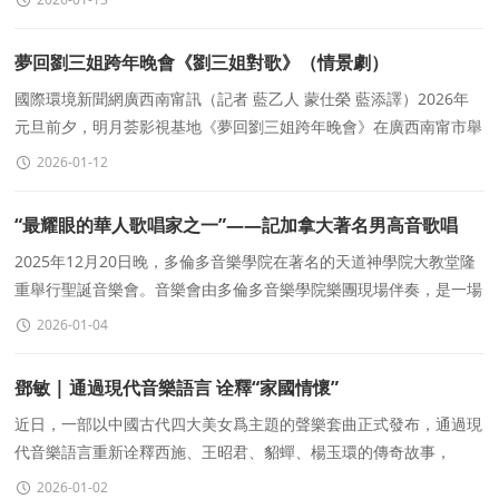
夢回劉三姐跨年晚會《劉三姐對歌》（情景劇）
國際環境新聞網廣西南甯訊（記者 藍乙人 蒙仕榮 藍添譯）2026年
元旦前夕，明月荟影視基地《夢回劉三姐跨年晚會》在廣西南甯市舉
行。由廣西南甯蓮花亭藝術總團領航參加彙演的情景
2026-01-12
“最耀眼的華人歌唱家之一”——記加拿大著名男高音歌唱
家、多倫多音樂學院院長葉曲淩教授
2025年12月20日晚，多倫多音樂學院在著名的天道神學院大教堂隆
重舉行聖誕音樂會。音樂會由多倫多音樂學院樂團現場伴奏，是一場
兼具學術水準與藝術感染力的高規格音樂盛宴。
2026-01-04
鄧敏 | 通過現代音樂語言 诠釋“家國情懷‌”
近日，一部以中國古代四大美女爲主題的聲樂套曲正式發布，通過現
代音樂語言重新诠釋西施、王昭君、貂蟬、楊玉環的傳奇故事，
将“我将無我”的家國情懷融入音符之間，爲中華傳統精神注入了當代
2026-01-02