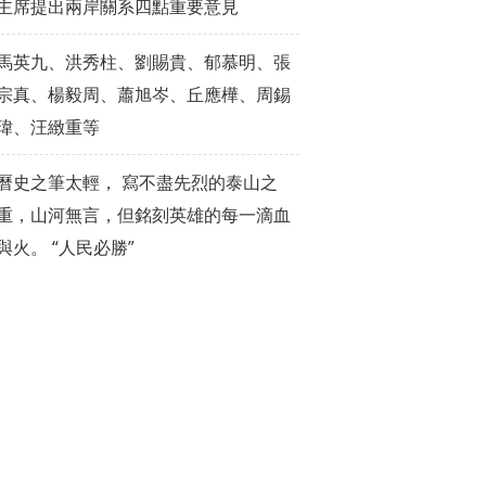
主席提出兩岸關系四點重要意見
馬英九、洪秀柱、劉賜貴、郁慕明、張
宗真、楊毅周、蕭旭岑、丘應樺、周錫
瑋、汪緻重等
曆史之筆太輕， 寫不盡先烈的泰山之
重，山河無言，但銘刻英雄的每一滴血
與火。 “人民必勝”