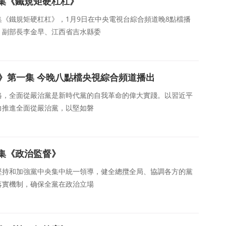
集《鐵規矩硬杠杠》
鐵規矩硬杠杠》，1月9日在中央電視台綜合頻道晚8點檔播
、副部長李金早、江西省吉水縣委
号》第一集 今晚八點檔央視綜合頻道播出
格，全面從嚴治黨是新時代黨的自我革命的偉大實踐。以習近平
力推進全面從嚴治黨，以堅如磐
集《政治監督》
堅持和加強黨中央集中統一領導，健全總攬全局、協調各方的黨
落實機制，确保全黨在政治立場