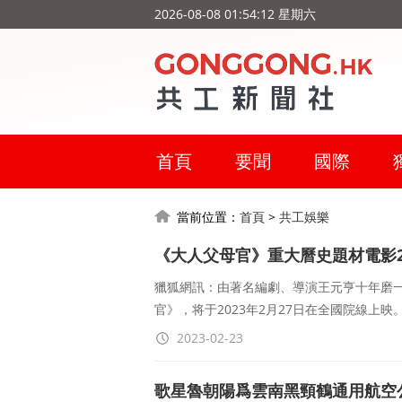
2026-08-08 01:54:13 星期六
首頁
要聞
國際
當前位置：
首頁
>
共工娛樂
《大人父母官》重大曆史題材電影2
獵狐網訊：由著名編劇、導演王元亨十年磨
官》，将于2023年2月27日在全國院線上
2023-02-23
歌星魯朝陽爲雲南黑頸鶴通用航空