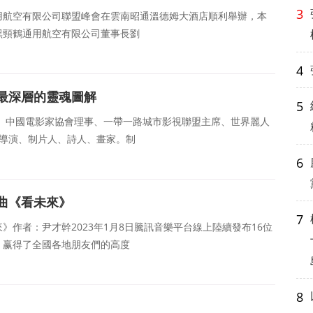
3
鶴通用航空有限公司聯盟峰會在雲南昭通溫德姆大酒店順利舉辦，本
黑頸鶴通用航空有限公司董事長劉
4
最深層的靈魂圖解
5
、中國電影家協會理事、一帶一路城市影視聯盟主席、世界麗人
劇、導演、制片人、詩人、畫家。制
6
曲《看未來》
7
作者：尹才幹2023年1月8日騰訊音樂平台線上陸續發布16位
，赢得了全國各地朋友們的高度
8