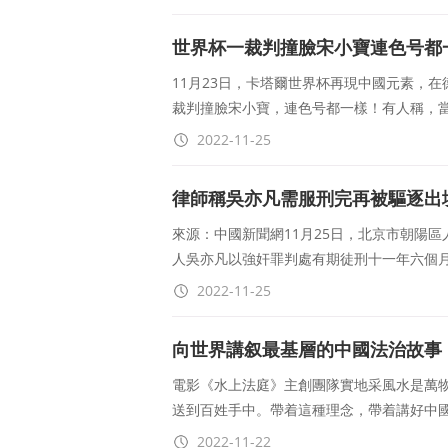
世界杯一裁判撞臉宋小寶連色号都
11月23日，卡塔爾世界杯再現中國元素，
裁判撞臉宋小寶，連色号都一樣！有人稱，
2022-11-25
律師稱吳亦凡需服刑完再被驅逐出
來源：中國新聞網11月25日，北京市朝陽
人吳亦凡以強奸罪判處有期徒刑十一年六個
2022-11-25
向世界講叙最基層的中國法治故事
電影《水上法庭》主創團隊實地采風水是萬
送到百姓手中。帶着這種理念，帶着講好中
2022-11-22