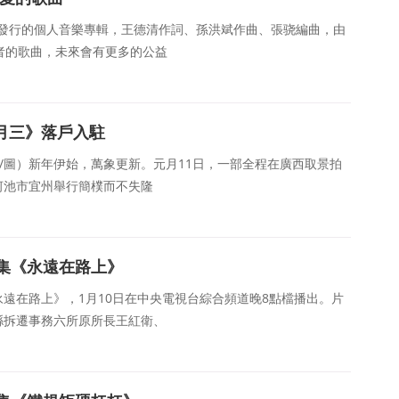
陸續發行的個人音樂專輯，王德清作詞、孫洪斌作曲、張骁編曲，由
者的歌曲，未來會有更多的公益
月三》落戶入駐
煜/圖）新年伊始，萬象更新。元月11日，一部全程在廣西取景拍
河池市宜州舉行簡樸而不失隆
集《永遠在路上》
遠在路上》，1月10日在中央電視台綜合頻道晚8點檔播出。片
縣拆遷事務六所原所長王紅衛、