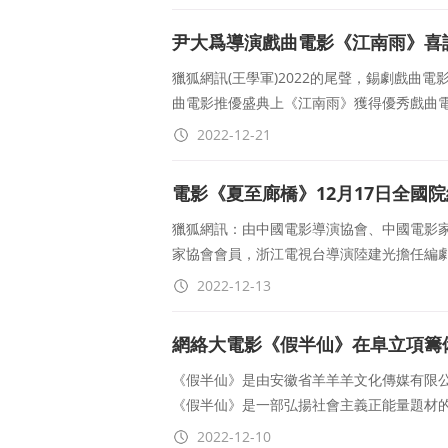
尹大爲導演戲曲電影《江南雨》喜
獵狐網訊(王學軍)2022的尾聲，錫劇戲曲
曲電影推優盛典上《江南雨》獲得優秀戲曲
2022-12-21
電影《夏至廊橋》12月17日全國
獵狐網訊：由中國電影導演協會、中國電影家
家協會會員，浙江電視台導演陸建光擔任編
2022-12-13
網絡大電影《假半仙》在阜立項籌
《假半仙》是由安徽省羊羊羊文化傳媒有限
《假半仙》是一部弘揚社會主義正能量題材
2022-12-10