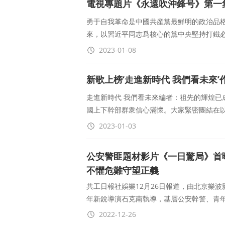
電視專題片《永遠吹沖鋒号》第一
勇于自我革命是中國共産黨最鮮明的政治品
來，以習近平同志爲核心的黨中央堅持打鐵
2023-01-08
新歌上榜‘走進新時代 我們看未來’
走進新時代 我們看未來編者：祖先的輝煌已
國上下幹部群衆信心滿懷。大家緊密團結在
2023-01-03
公安警匪題材影片《一日驚局》首
不懼危難守望正義
共工日報社娛樂12月26日報道，由北京樂
年新銳導演石克南執導，基層公安幹警、青
伍瑩、張恒領銜主演的公安警匪題材影片《
2022-12-26