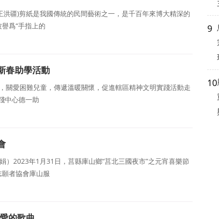
 王洪疆)剪紙是我國傳統的民間藝術之一，是千百年來博大精深的
譽爲“手指上的
9
新春助學活動
10
精神，關愛困難兒童，傳遞溫暖關懷，促進轄區精神文明實踐活動走
實踐中心德一助
會
）2023年1月31日，莒縣庫山鄉“莒北三國夜市”之元宵喜樂節
志願者協會庫山服
大愛的歌曲