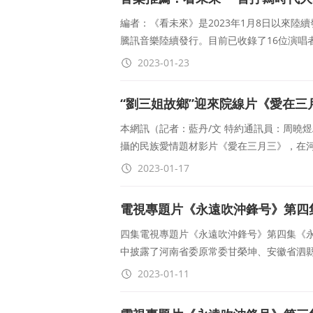
編者：《看未來》是2023年1月8日以來
騰訊音樂陸續發行。目前已收錄了16位演唱
2023-01-23
“劉三姐故鄉”迎來院線片《愛在三
本網訊（記者：藍丹/文 特約通訊員：周曉
攝的民族愛情題材影片《愛在三月三》，在
2023-01-17
電視專題片《永遠吹沖鋒号》第四
四集電視專題片《永遠吹沖鋒号》第四集《永
中披露了河南省委原常委甘榮坤、安徽省泗
2023-01-11