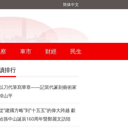
简体中文
觀察
車市
财經
民生
讀排行
以刀代筆寫華章——記當代篆刻藝術家
韓山平
從“建國方略”到“十五五”的偉大跨越 獻
給孫中山誕辰160周年暨鄭麗文訪陸