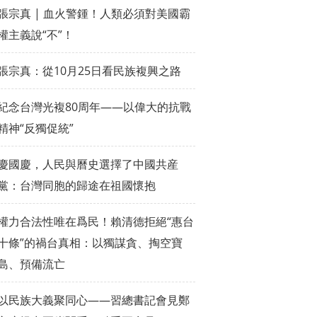
張宗真 | 血火警鍾！人類必須對美國霸
權主義說“不”！
張宗真：從10月25日看民族複興之路
紀念台灣光複80周年——以偉大的抗戰
精神“反獨促統”
慶國慶，人民與曆史選擇了中國共産
黨：台灣同胞的歸途在祖國懷抱
權力合法性唯在爲民！賴清德拒絕“惠台
十條”的禍台真相：以獨謀貪、掏空寶
島、預備流亡
以民族大義聚同心——習總書記會見鄭