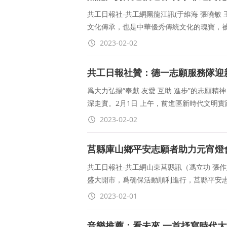
共工日報社-共工網黑龍江訊(于維海 張曉敏
文化傳承，也是中華優秀傳統文化的瑰寶，被
2023-02-02
共工日報社贊：德一志願服務隊迎
爲大力弘揚“奉獻 友愛 互助 進步”的志願
深走實。2月1日 上午，前進區新時代文明
2023-02-02
莒縣庫山鄉平安志願者助力元宵燈
共工日報社-共工網山東莒縣訊（馮立功 張作娟
盛大開市，爲确保活動順利進行，莒縣平安
2023-02-01
音樂推薦：看未來 一首抒寫時代