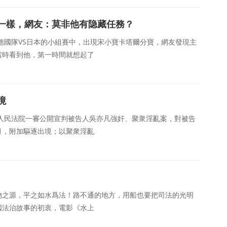
一樣，網友：莫非他有隐藏任務？
在德國隊VS日本的小組賽中，出現宋小寶卡塔爾分寶，網友發現主
當時看到他，第一時間就想起了
境
區人民法院一審公開宣判被告人吳亦凡強奸、聚衆淫亂案，對被告
月，附加驅逐出境；以聚衆淫亂
物之源，平之如水爲法！路不通的地方，用船也要把司法的光明
國法治故事的初衷，電影《水上