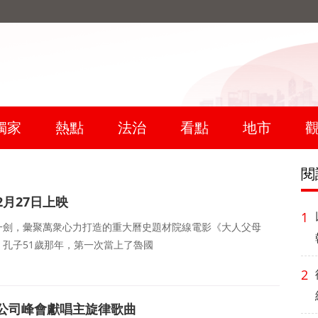
獨家
熱點
法治
看點
地市
閱
月27日上映
1
一劍，彙聚萬衆心力打造的重大曆史題材院線電影《大人父母
映。孔子51歲那年，第一次當上了魯國
2
公司峰會獻唱主旋律歌曲