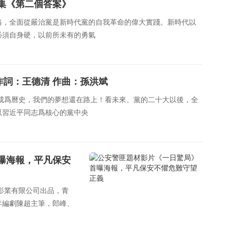
集《第二個答案》
格，全面從嚴治黨是新時代黨的自我革命的偉大實踐。新時代以
必須自身硬，以前所未有的勇氣
作詞：王德清 作曲：孫洪斌
成爲曆史，我們的夢想還在路上！看未來、黨的二十大以後，全
以習近平同志爲核心的黨中央
曝海報，平凡保安
波影業有限公司出品，青
年編劇陳超主筆，郎峰、
一日