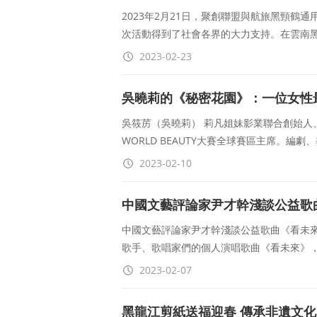
2023年2月21日，聚創聯盟與航旅黑頸
次活動得到了社會各界的大力支持。在雲南
2023-02-23
吳曉莉的《秘密花園》：一位女性
吳筱苈（吳曉莉） 莉凡姐妹影業聯合創始人
WORLD BEAUTY大賽全球賽區主席。編
2023-02-10
中國文藝評論家尹才幹淺談公益歌
中國文藝評論家尹才幹淺談公益歌曲《看未來》
歌手、歌唱家們的個人演唱歌曲《看未來》
2023-02-07
黑龍江剪紙送福迎春 傳承非遺文化