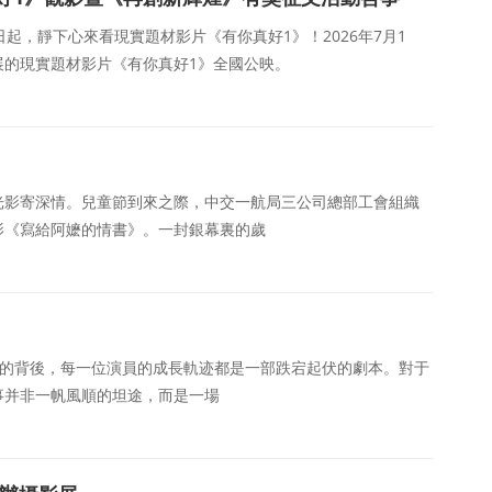
起，靜下心來看現實題材影片《有你真好1》！2026年7月1
展的現實題材影片《有你真好1》全國公映。
薪火，光影寄深情。兒童節到來之際，中交一航局三公司總部工會組織
影《寫給阿嬷的情書》。一封銀幕裏的歲
錯的背後，每一位演員的成長軌迹都是一部跌宕起伏的劇本。對于
事并非一帆風順的坦途，而是一場