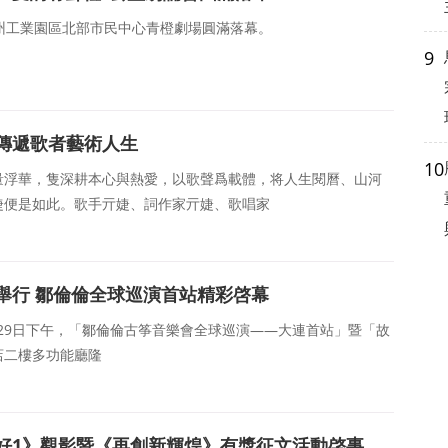
在蘇州工業園區北部市民中心青橙劇場圓滿落幕。
9
傳遞歌者藝術人生
10
量浮華，隻深耕本心與熱愛，以歌聲爲載體，将人生閱曆、山河
婕便是如此。歌手亓婕、詞作家亓婕、歌唱家
舉行 鄒倫倫全球巡演首站精彩啓幕
6月29日下午，「鄒倫倫古筝音樂會全球巡演——大連首站」暨「故
店二樓多功能廳隆
好1》觀影暨《再創新輝煌》有獎征文活動啓事