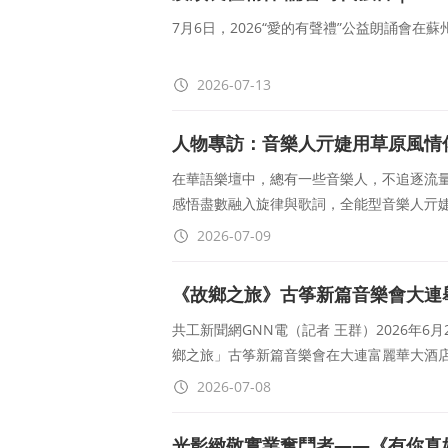
7月6日，2026“愛的有聲禮”公益朗誦會
2026-07-13
人物專訪：音樂人亓婕用草原風情
在華語樂壇中，總有一些音樂人，不追逐流
感悟盡數融入旋律與歌詞，全能型音樂人亓
2026-07-09
《故鄉之旅》古筝新篇音樂會大連
共工新聞網GNN電（記者 王群）2026年
鄉之旅」古筝新篇音樂會在大連富麗華大酒
2026-07-08
光影緻敬實業奮鬥者——《有你真