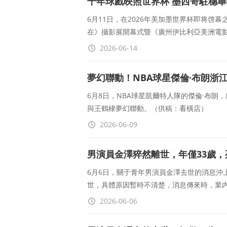
千年球戲映照世界杯 墨西哥駐穗
6月11日，在2026年美加墨世界杯即将
在》攝影展開幕式暨《廣州伊比利亞美洲電
2026-06-14
夢幻聯動！NBA球星傑倫·布朗浙
6月8日，NBA球星凱爾特人隊的傑倫·布
與王鶴棣夢幻聯動。（供稿：看橫店）
2026-06-09
男演員金澤猝然離世，年僅33歲
6月6日，關于青年男演員金澤去世的消息沖
世，具體原因暫時不清楚，消息傳來時，業内朋友和
2026-06-06