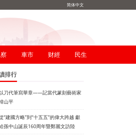
简体中文
觀察
車市
财經
民生
讀排行
以刀代筆寫華章——記當代篆刻藝術家
韓山平
從“建國方略”到“十五五”的偉大跨越 獻
給孫中山誕辰160周年暨鄭麗文訪陸