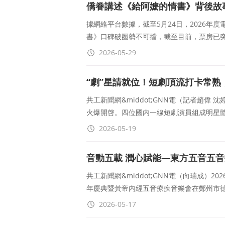
僑眷講述《給阿嬷的情書》背後故
據網絡平台數據，截至5月24日，2026年
書》口碑破圈勢不可擋，截至目前，票房已突
2026-05-29
“劇”星請就位！短劇頂流打卡常熟
共工新聞網&middot;GNN電（記者趙偉
火爆開啓。四位國内一線短劇演員組成明星
2026-05-19
音動五載 潤心賦能—東方五音五
共工新聞網&middot;GNN電（向瑞成）
年慶典暨黃帝内經五音療疾音樂會在鄭州市
2026-05-17