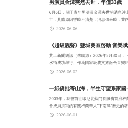
男演員金澤突然去世，年僅33歲
6月6日，關于青年男演員金澤去世的消息沖
世，具體原因暫時不清楚，消息傳來時，業内
2026-06-06
《超級靓聲》鹽城賽區啓動 音樂
共工新聞網訊（朱鵬源）2026年5月30
水街成功舉行。作爲國家級農文旅融合音樂I
2026-06-02
一紙僑批寄山海，半生守望系家國
2003年，我曾前往印尼北蘇門答臘省首府
會成員撰寫的有關棉蘭華人“下南洋”曆史的
2026-06-01