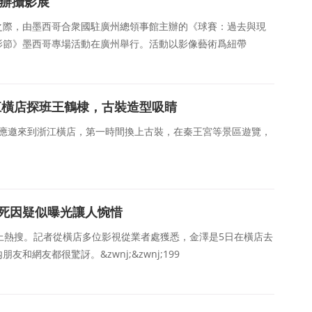
舉辦攝影展
啓幕之際，由墨西哥合衆國駐廣州總領事館主辦的《球賽：過去與現
影節》墨西哥專場活動在廣州舉行。活動以影像藝術爲紐帶
江橫店探班王鶴棣，古裝造型吸睛
朗，應邀來到浙江橫店，第一時間換上古裝，在秦王宮等景區遊覽，
，死因疑似曝光讓人惋惜
上熱搜。記者從橫店多位影視從業者處獲悉，金澤是5日在橫店去
網友都很驚訝。&zwnj;&zwnj;199