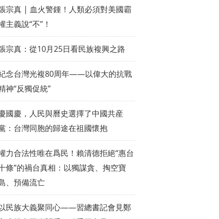
張宗真 | 血火警鍾！人類必須對美國霸
權主義說“不”！
張宗真：從10月25日看民族複興之路
紀念台灣光複80周年——以偉大的抗戰
精神“反獨促統”
慶國慶，人民與曆史選擇了中國共産
黨：台灣同胞的歸途在祖國懷抱
權力合法性唯在爲民！賴清德拒絕“惠台
十條”的禍台真相：以獨謀貪、掏空寶
島、預備流亡
以民族大義聚同心——習總書記會見鄭