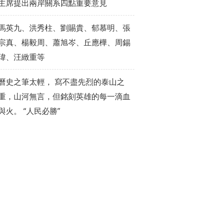
主席提出兩岸關系四點重要意見
馬英九、洪秀柱、劉賜貴、郁慕明、張
宗真、楊毅周、蕭旭岑、丘應樺、周錫
瑋、汪緻重等
曆史之筆太輕， 寫不盡先烈的泰山之
重，山河無言，但銘刻英雄的每一滴血
與火。 “人民必勝”