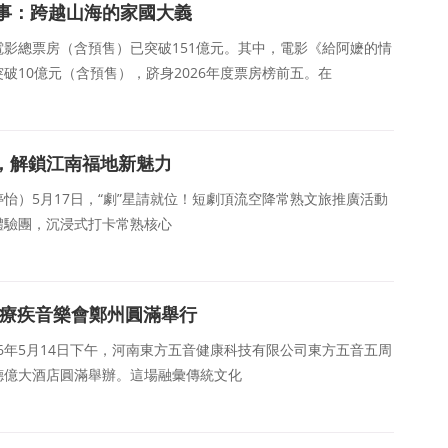
事：跨越山海的家國大義
度電影總票房（含預售）已突破151億元。其中，電影《給阿嬷的情
破10億元（含預售），跻身2026年度票房榜前五。在
，解鎖江南福地新魅力
 沈婷怡）5月17日，“劇”星請就位！短劇頂流空降常熟文旅推廣活動
體驗團，沉浸式打卡常熟核心
音療疾音樂會鄭州圓滿舉行
2026年5月14日下午，河南東方五音健康科技有限公司東方五音五周
德億大酒店圓滿舉辦。這場融彙傳統文化