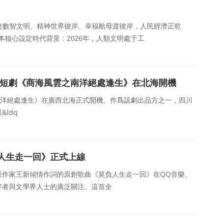
直達數智文明、精神世界彼岸。幸福航母渡彼岸，人民經濟正乾
劇本核心設定時代背景：2026年，人類文明處于工
微短劇《商海風雲之南洋絕處逢生》在北海開機
南洋絕處逢生》在廣西北海正式開機。作爲該劇出品方之一，四川
ldq
人生走一回》正式上線
由先鋒派作家王新傾情作詞的原創歌曲《莫負人生走一回》在QQ音樂、
好者與文學界人士的廣泛關注。這首全