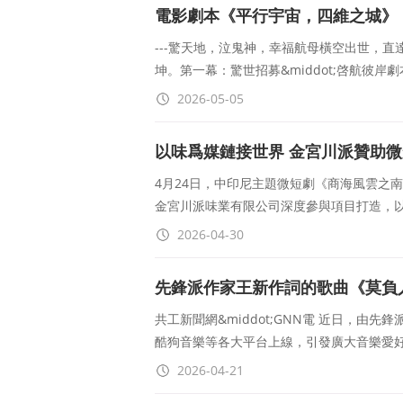
電影劇本《平行宇宙，四維之城》
---驚天地，泣鬼神，幸福航母橫空出世，
坤。第一幕：驚世招募&middot;啓航彼岸
2026-05-05
以味爲媒鏈接世界 金宮川派贊助
4月24日，中印尼主題微短劇《商海風雲之
金宮川派味業有限公司深度參與項目打造，以&
2026-04-30
先鋒派作家王新作詞的歌曲《莫負
共工新聞網&middot;GNN電 近日，
酷狗音樂等各大平台上線，引發廣大音樂愛
2026-04-21