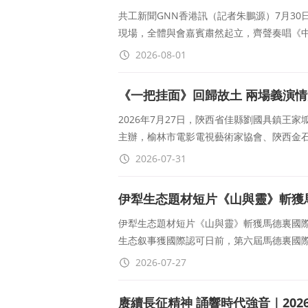
共工新聞GNN香港訊（記者朱鵬源）7月3
現場，全體與會嘉賓肅然起立，齊聲奏唱《
2026-08-01
《一把挂面》回歸故土 兩場義演
見聞錄
2026年7月27日，陝西省佳縣劉國具鎮
主辦，榆林市電影電視藝術家協會、陝西金
2026-07-31
伊犁生态題材短片《山與靈》斬獲
伊犁生态題材短片《山與靈》斬獲馬德裏國際
生态叙事獲國際認可日前，第六屆馬德裏國際獨
2026-07-27
赓續長征精神 誦響時代強音｜202