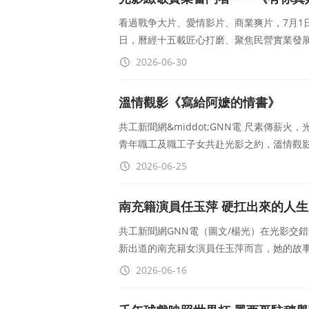
看過戰争大片、愛情影片、商業爽片，7月1日
日，曆經十五載匠心打磨、聚焦民營實業發
2026-06-30
溫情觀影《寫給阿嬷的情書》
共工新聞網&middot;GNN電 尺素傳
青年職工及職工子女共赴光影之約，溫情觀
2026-06-25
南充籍演員任玉萍 硬扛出來的人生
共工新聞網GNN電（圖文/楊光）在光影交
新出道的南充籍女演員任玉萍而言，她的故
2026-06-16