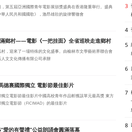
3
0日，第五屆亞洲國際青年電影展頒獎盛典在香港隆重舉行。盛典
中華人民共和國國歌》，激昂雄壯的旋律響徹會
4
情滿鄉村——電影《一把挂面》全省巡映走進鄉村
5
王家坬村，迎來了一場特殊的文化盛事。由榆林市文學藝術界聯合會
石人文文化傳播有限公司承辦
6
馬德裏國際獨立 電影節最佳影片
7
獨立電影節最佳影片中國高校青年作品斬獲該單元最高獎 東方
立電影節（FICIMAD）的最佳影片
8
6“愛的有聲禮”公益朗誦會圓滿落幕