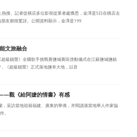
上熱搜。記者從橫店多位影視從業者處獲悉，金澤是5日在橫店去
朋友都很驚訝。公開資料顯示，金澤是199
賦能文旅融合
日，《超級靓聲》全國歌手挑戰賽鹽城賽區啓動儀式在江蘇鹽城鹽鎮
P，《超級靓聲》正式落地鹽阜大地，以音
——觀《給阿嬷的情書》有感
棉蘭，采訪當地祖籍福建、廣東的華僑，并閱讀過當地華人作家協
著作。