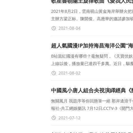
歌星魯朝陽主旋律歌曲《愛我人民
2021年8月2日，雲南硯山黃金海岸舉辦
主辦方梁正标、陳開俊、高應華的邀請參加
2021-08-04
超人氣國漫IP加持海昌海洋公園“海
B站當紅國漫有哪些？毫無疑問，《天寶伏妖
上線以後，播放量已達四千多萬。近日，驅
2021-08-02
中國風小唐人組合央視演繹經典《
無關風月 我題序等你回懸筆一絕 那岸邊浪千疊
報社-共工網娛樂訊 7月12日,CCTV-3《
2021-07-12