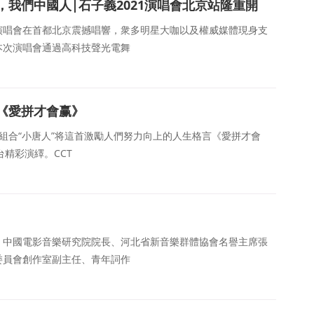
我們中國人|石子義2021演唱會北京站隆重開
021演唱會在首都北京震撼唱響，衆多明星大咖以及權威媒體現身支
本次演唱會通過高科技聲光電舞
《愛拼才會赢》
國風組合“小唐人”将這首激勵人們努力向上的人生格言《愛拼才會
精彩演繹。CCT
、中國電影音樂研究院院長、河北省新音樂群體協會名譽主席張
委員會創作室副主任、青年詞作