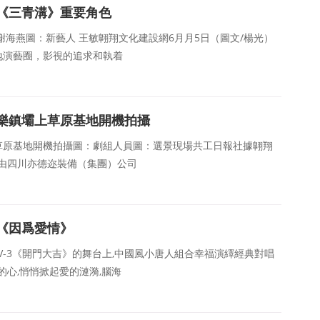
《三青溝》重要角色
謝海燕圖：新藝人 王敏翺翔文化建設網6月月5日（圖文/楊光）
地演藝圈，影視的追求和執着
樂鎮壩上草原基地開機拍攝
草原基地開機拍攝圖：劇組人員圖：選景現場共工日報社據翺翔
，由四川亦德迩裝備（集團）公司
《因爲愛情》
CTV-3《開門大吉》的舞台上,中國風小唐人組合幸福演繹經典對唱
的心,悄悄掀起愛的漣漪,腦海