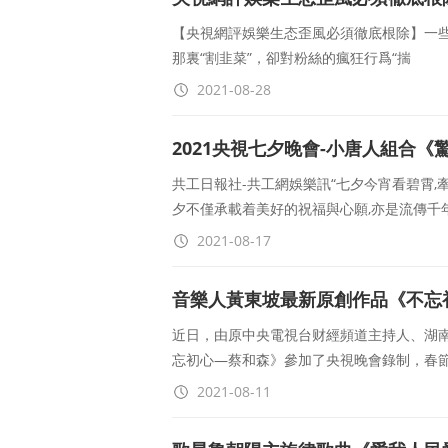
【央視網評娛樂生态歪風必須徹底根除】一些
那裏“割韭菜”，卻對粉絲的瘋狂行爲“揣
2021-08-28
2021央視七夕晚會-小唐人組合
共工日報社-共工網娛樂訊“七夕今宵看碧霄,
夕不僅承載着美好的祝福與心願,亦是流傳千
2021-08-17
音樂人黃東坡最新原創作品《不忘
近日，由原中央電視台财經頻道主持人、湖
忘初心—蔡和森》參加了央視晚會錄制，春節
2021-08-11