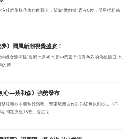
沒什麽像樣代表作的藝人，卻靠“做數據”霸占C位；明星從粉絲
《驚夢》國風新潮視覺盛宴！
牽牛織女渡河橋”農曆七月初七,是中國最具浪漫色彩的傳統節日,七
年的傳
初心—蔡和森》強勢發布
南雙峰籍歌手龔鈴鈴演唱，黃東坡親自作詞的紅色原創歌曲《不
期間在央視15套、香港衛