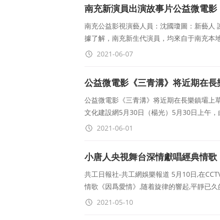
南充新演員出演故事片公益微電影
南充公益影視演藝人員：沈國瓊圖：新藝人 
據了解，南充新生代演員，均來自于南充本
2021-06-07
公益微電影《三青溝》将近期在長
公益微電影《三青溝》将近期在長樂鎮壩上
文化建設網5月30日（楊光）5月30日上午
2021-06-01
小唐人央視舞台深情獻唱經典情歌
共工日報社-共工網娛樂報道 5月10日,在C
情歌《因爲愛情》,随着旋律的響起,平靜已久
2021-05-10