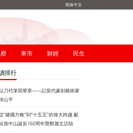
简体中文
觀察
車市
财經
民生
讀排行
以刀代筆寫華章——記當代篆刻藝術家
韓山平
從“建國方略”到“十五五”的偉大跨越 獻
給孫中山誕辰160周年暨鄭麗文訪陸