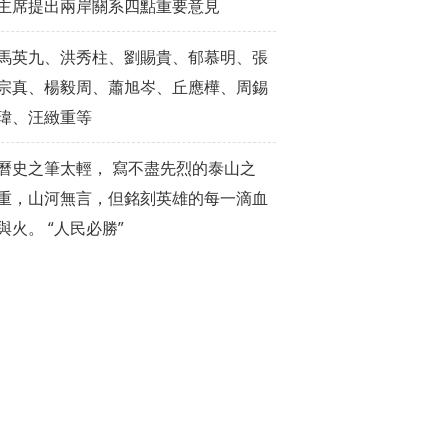
主席提出兩岸關系四點重要意見
馬英九、洪秀柱、劉賜貴、郁慕明、張
宗真、楊毅周、蕭旭岑、丘應樺、周錫
瑋、汪緻重等
曆史之筆太輕， 寫不盡先烈的泰山之
重，山河無言，但銘刻英雄的每一滴血
與火。 “人民必勝”