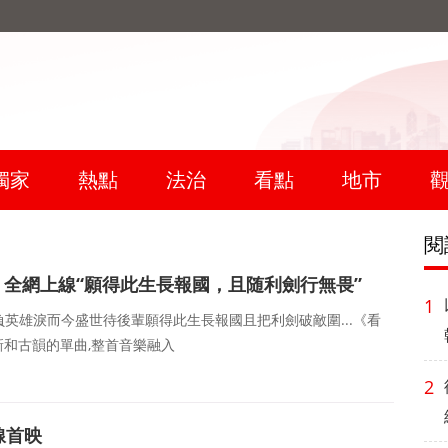
獨家
熱點
法治
看點
地市
閱
全網上線“願得此生長報國，且随利劍行無畏”
1
負英雄淚而今盛世待後輩願得此生長報國且把利劍破敵圍...《看
和古韻的單曲,整首音樂融入
2
線首映