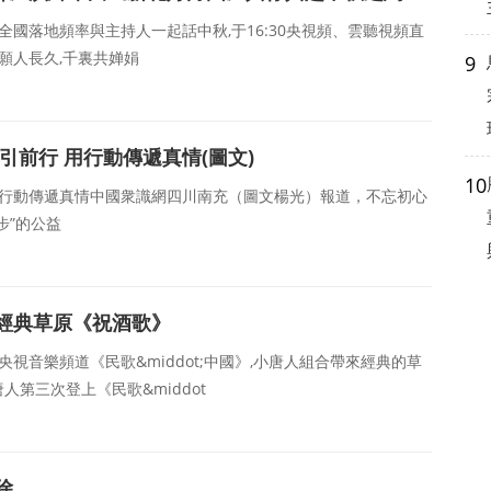
聲全國落地頻率與主持人一起話中秋,于16:30央視頻、雲聽視頻直
願人長久,千裏共婵娟
9
引前行 用行動傳遞真情(圖文)
10
用行動傳遞真情中國衆識網四川南充（圖文楊光）報道，不忘初心
步”的公益
經典草原《祝酒歌》
期央視音樂頻道《民歌&middot;中國》,小唐人組合帶來經典的草
第三次登上《民歌&middot
除