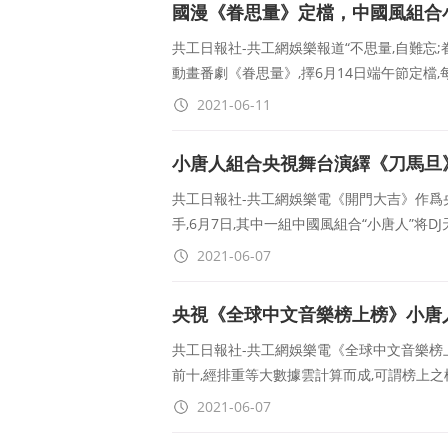
國漫《眷思量》定檔，中國風組合
共工日報社-共工網娛樂報道“不思量,自難忘;眷
動畫番劇《眷思量》,擇6月14日端午節定檔,
2021-06-11
小唐人組合央視舞台演繹《刀馬旦
共工日報社-共工網娛樂電《開門大吉》作爲
手,6月7日,其中一組中國風組合“小唐人”将D
2021-06-07
央視《全球中文音樂榜上榜》小唐
共工日報社-共工網娛樂電《全球中文音樂榜
前十,經排重等大數據雲計算而成,可謂榜上之
2021-06-07