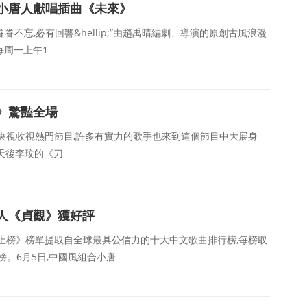
小唐人獻唱插曲《未來》
眷不忘,必有回響&hellip;”由趙禹晴編劇、導演的原創古風浪漫
每周一上午1
》驚豔全場
央視收視熱門節目,許多有實力的歌手也來到這個節目中大展身
J天後李玟的《刀
人《貞觀》獲好評
上榜》榜單提取自全球最具公信力的十大中文歌曲排行榜,每榜取
榜。6月5日,中國風組合小唐