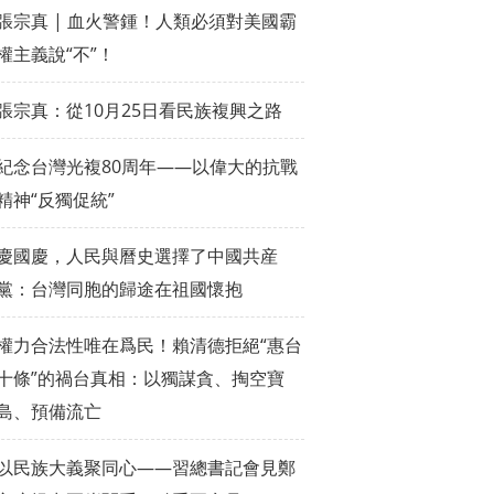
張宗真 | 血火警鍾！人類必須對美國霸
權主義說“不”！
張宗真：從10月25日看民族複興之路
紀念台灣光複80周年——以偉大的抗戰
精神“反獨促統”
慶國慶，人民與曆史選擇了中國共産
黨：台灣同胞的歸途在祖國懷抱
權力合法性唯在爲民！賴清德拒絕“惠台
十條”的禍台真相：以獨謀貪、掏空寶
島、預備流亡
以民族大義聚同心——習總書記會見鄭