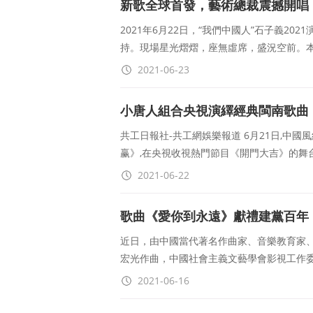
新歌全球首發，藝術總裁震撼開唱，
啓！
2021年6月22日，“我們中國人”石子義2
持。現場星光熠熠，座無虛席，盛況空前。
2021-06-23
小唐人組合央視演繹經典閩南歌曲
共工日報社-共工網娛樂報道 6月21日,中
赢》,在央視收視熱門節目《開門大吉》的舞台
2021-06-22
歌曲《愛你到永遠》獻禮建黨百年
近日，由中國當代著名作曲家、音樂教育家
宏光作曲，中國社會主義文藝學會影視工作
2021-06-16