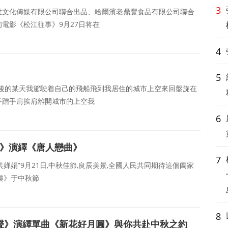
3
世文化傳媒有限公司聯合出品、哈爾濱老鼎豐食品有限公司聯合
電影《松江往事》9月27日将在
4
5
年後的某天我駕駛着自己的飛船飛到我居住的城市上空來回盤旋在
手蹭手肩挨肩離開城市的上空我
6
夜》演繹《唐人戀曲》
7
共婵娟”9月21日,中秋佳節,良辰美景,全國人民共同期待這個阖家
樂》于中秋節
8
樂之聲》演繹單曲《新花好月圓》與你共赴中秋之約