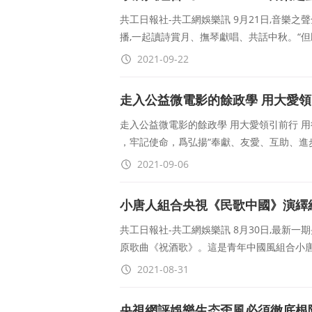
共工日報社-共工網娛樂訊 9月21日,音樂之
播,一起讀詩賞月、撫琴獻唱、共話中秋。“但
2021-09-22
走入公益微電影的餘政學 用大愛領
走入公益微電影的餘政學 用大愛領引前行 
，牢記使命，爲弘揚“奉獻、友愛、互助、進
2021-09-06
小唐人組合央視《民歌中國》演繹
共工日報社-共工網娛樂訊 8月30日,最新一
原歌曲《祝酒歌》。這是青年中國風組合小唐人
2021-08-31
央視網評娛樂生态歪風必須徹底根