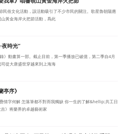
愛我軍》唱響硯山黃金海岸火把節
火把節民俗文化活動，該活動吸引了不少市民的關注。歌星魯朝陽應
硯山黃金海岸火把節活動，爲此
·夜時光”
錄》動畫算一部。截止目前，第一季播放已破億，第二季自4月
魔司從大唐盛世穿越來到上海海
蘭亭序》
情字何解 怎落筆都不對而我獨缺 你一生的了解&hellip;共工日
開門大吉》将樂界的卓越藝術家