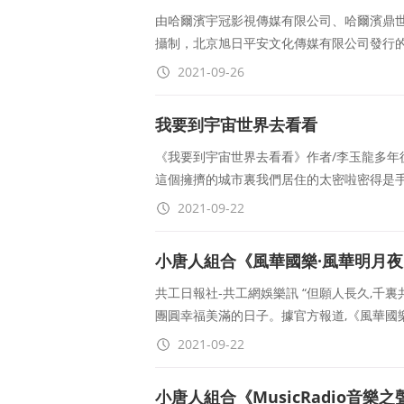
由哈爾濱宇冠影視傳媒有限公司、哈爾濱鼎
攝制，北京旭日平安文化傳媒有限公司發行的
2021-09-26
我要到宇宙世界去看看
《我要到宇宙世界去看看》作者/李玉龍多
這個擁擠的城市裏我們居住的太密啦密得是
2021-09-22
小唐人組合《風華國樂·風華明月
共工日報社-共工網娛樂訊 “但願人長久,千裏
團圓幸福美滿的日子。據官方報道,《風華國
2021-09-22
小唐人組合《MusicRadio音