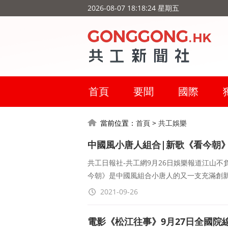
2026-08-07 18:18:25 星期五
首頁
要聞
國際
當前位置：
首頁
>
共工娛樂
中國風小唐人組合|新歌《看今朝》
共工日報社-共工網9月26日娛樂報道江山不
今朝》是中國風組合小唐人的又一支充滿創新
2021-09-26
電影《松江往事》9月27日全國院