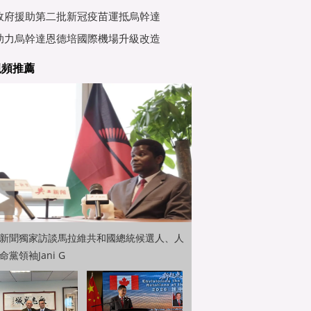
行會
政府援助第二批新冠疫苗運抵烏幹達
助力烏幹達恩德培國際機場升級改造
視頻推薦
新聞獨家訪談馬拉維共和國總統候選人、人
命黨領袖Jani G