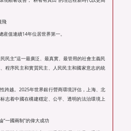
環境顯著改善，“耕者有其田”的理想在新時代以更高
騰飛
總産值連續14年位居世界第一。
人民民主”這一最廣泛、最真實、最管用的社會主義民
主、程序民主和實質民主、人民民主和國家意志的統
性跨越。2025年世界銀行營商環境評估，上海、北
，标志着中國在構建穩定、公平、透明的法治環境上
兼論“一國兩制”的偉大成功