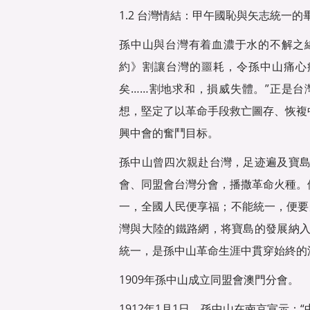
1.2 台灣情結：甲午國恥與矢志統一的
孫中山與台灣有着血濃于水的不解之
約》割讓台灣的噩耗，令孫中山痛心
矣……割地求和，損威失體。”正是
想，堅定了以革命手段救亡圖存、恢複
興中會的奮鬥目标。
孫中山曾四次親赴台灣，足迹遍及寶
會、同盟會台灣分會，播撒革命火種。他
一，全國人民便享福；不能統一，便要
灣與大陸的鐵路網，将寶島的發展納
統一，是孫中山革命生涯中貫穿始終的
1909年孫中山成立同盟會澳門分會。
1912年1月1日，孫中山在南京宣示：