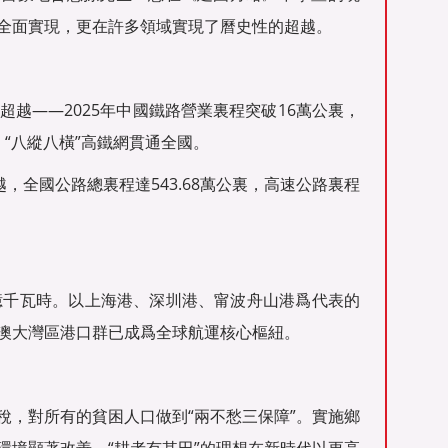
全面實現，更在許多領域實現了曆史性的超越。
超越——2025年中國鐵路營業裏程突破16萬公裏，
“八縱八橫”高鐵網貫通全國。
，全國公路總裏程達543.68萬公裏，高速公路裏程
0億千瓦時。以上海港、深圳港、甯波舟山港爲代表的
澳大灣區港口群已成爲全球航運核心樞紐。
稅，對所有的貧困人口做到“兩不愁三保障”。實施鄉