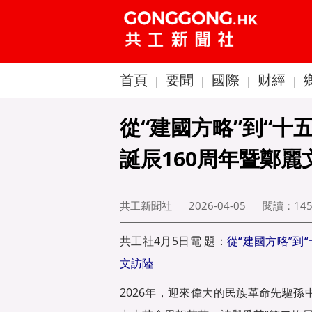
首頁
要聞
國際
财經
|
|
|
|
從“建國方略”到“十
誕辰160周年暨鄭麗
共工新聞社
2026-04-05
閱讀：
14
共工社
4月5日電 題：
從“建國方略”到
文訪陸
2026年，迎來偉大的民族革命先驅孫