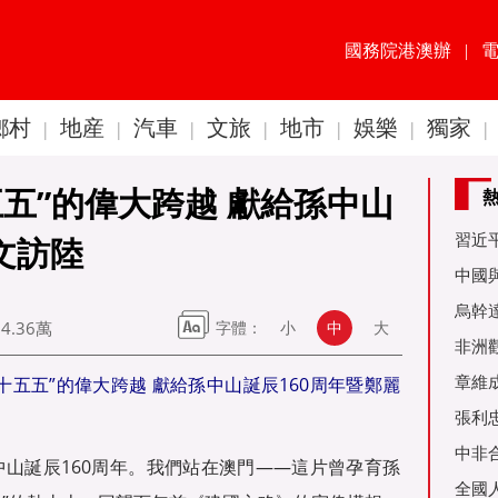
國務院港澳辦
|
鄉村
地産
汽車
文旅
地市
娛樂
獨家
|
|
|
|
|
|
|
五五”的偉大跨越 獻給孫中山
習近
文訪陸
60周
中國
金達
烏幹
54.36萬
字體：
小
中
大
事務
非洲
是棋
章維
“十五五”的偉大跨越 獻給孫中山誕辰160周年暨鄭麗
張利
烏友
中非
中山誕辰160周年。我們站在澳門——這片曾孕育孫
全國