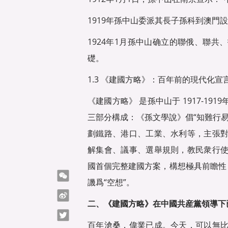
1919年孫中山委派其長子孫科到澳門
1924年1月孫中山确立的聯俄、聯
礎。
1.3 《建國方略》：百年前的現代化宣
《建國方略》 是孫中山于 1917-1
三部分構成：《孫文學說》倡“知難行
劃鐵路、港口、工業、水利等，主張
解集會、議事、選舉規則，教民衆行
國首個完整建國方案，構想極具前瞻性
微信
譏爲“空想”。
微博
二、《建國方略》在中國共産黨領導下
Twitter
百年滄桑，偉業已成。今天，可以無