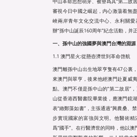
中山革命思想萌芽、被譽爲其“第二故
審視今日中國之崛起，内心激蕩着無
峽兩岸青年文化交流中心、永利關愛
辦“孫中山誕辰160周年”紀念活動，并
一、孫中山的強國夢與澳門台灣的淵源
1.1 澳門星火:從懸壺濟世到革命啓航
澳門離孫中山出生地翠亨隻有47公裏
來澳門與翠亨，後來他經澳門赴夏威
點。澳門不僅是孫中山的“第二故居”，
山從香港西醫書院畢業後，應澳門鏡
表“緻鄭藻如書”，主張通過“興農桑、
步實現國家的富強與文明。他醫術精
爲“國手”。在行醫濟世的同時，他以