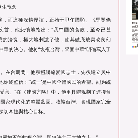
畢生執念
緣，而這種深情厚誼，正始于甲午國恥。《馬關條
疾首，他悲憤地指出：“我中國的衰敗，至今已甚
台灣的淪喪，極大地刺激了他，使其徹底放棄改良幻
中華的決心。他将“恢複台灣，鞏固中華”明确寫入了
島。在台期間，他積極聯絡愛國志士，先後建立興中
始終堅信：“‘統一’是中國全體國民的希望。能夠統
受害。”在《建國方略》中，他更具體規劃了連接台
入國家現代化的整體藍圖。收複台灣、實現國家完全
深切牽挂與核心目标。
“中國如不能收複台灣，即無法立于大地之上。”