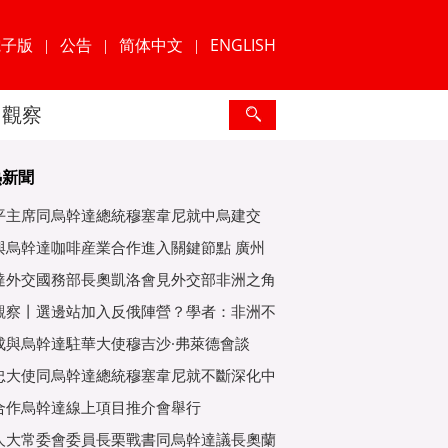
電子版
公告
简体中文
ENGLISH
|
|
|
觀察
熱新聞
平主席同烏幹達總統穆塞韋尼就中烏建交
年互緻
與烏幹達咖啡産業合作進入關鍵節點 廣州
爲重
達外交國務部長奧凱洛會見外交部非洲之角
特使
觀察丨選邊站加入反俄陣營？學者：非洲不
子
成與烏幹達駐華大使穆吉沙·弗萊德會談
忠大使同烏幹達總統穆塞韋尼就不斷深化中
好關
合作烏幹達線上項目推介會舉行
人大常委會委員長栗戰書同烏幹達議長奧蘭