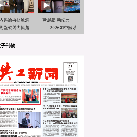
内輿論再起波瀾
“新起點·新紀元
則堅發聲力挺蕭
——2026加中關系
岑并呼籲深化兩
展望論壇”在多倫多
交流
隆重舉行
電子刊物