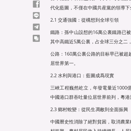
Facebook
代化藍圖，不僅在中國共産黨的領導下
line
2.1 交通強國：從構想到全球引領
telegram
鐵路：孫中山設想的16萬公裏鐵路已被
copy
其中高鐵近5萬公裏，占全球三分之二，
公路：160萬公裏公路的目标早已被超越
居世界第一。
2.2 水利與港口：藍圖成爲現實
三峽工程巍然屹立，年發電量近100
中國港口群吞吐量位居世界前列，粵港
2.3 鄉村蛻變：從民生凋敝到全面振興
中國曆史性消除了絕對貧困，取消農業