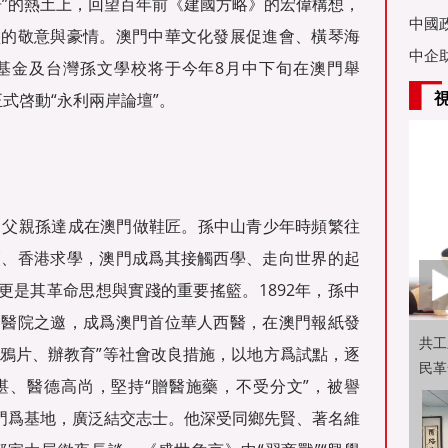
居”的熱土上，回望百年前《建國方略》的宏偉構想，
亞舉
中國
盡的敬意與豪情。澳門中華文化發展促進會、橫琴海
中企
基金及台灣孫文學校将于今年8月中下旬在澳門舉
正式啓動“永利兩岸論壇”。
，父親孫達成在澳門做鞋匠。孫中山青少年時頻繁往
夷、香港求學，澳門成爲其接觸西學、走向世界的起
更是其革命思想與實踐的重要搖籃。1892年，孫中
湖醫院之邀，成爲澳門首位華人西醫，在澳門報紙發
共工
禁鴉片、辦教育”等社會改良措施，以地方爲試點，逐
民革
湛、醫德高尚，堅持“贈醫施藥，不受分文”，被譽
澳門爲基地，廣泛結交志士。他深受同鄉先賢、著名維