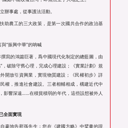
設立辦事處，從事護法活動。
共、扶助農工的三大政策，是第一次國共合作的政治基
言與“振興中華”的呐喊
919年撰寫的鴻篇巨著，爲中國現代化制定的總藍圖，由
易”，破除守舊心理，完成心理建設；《實業計劃》規
對外開放引資興業，實現物質建設；《民權初步》詳
使民權，推進社會建設。三者相輔相成，構建近代中
，影響深遠……在積貧積弱的年代，這些設想被外人
已全面實現
比自豪地告慰孫先生：您在《建國方略》中擘畫的現