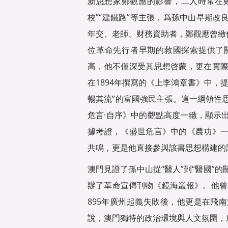
新思想家鄭觀應的影響，二人時常在鄭
校”“建鐵路”等主張，爲孫中山早期
年交、老師、财務資助者，鄭觀應曾緻
位革命先行者早期的救國探索提供了
高，他不僅深受其思想啓蒙，更在實
在1894年撰寫的《上李鴻章書》中，
暢其流”的富國強民主張。這一綱領性
危言·自序》中的觀點高度一緻，顯示
據考證，《盛世危言》中的《農功》
共鳴，更是他直接參與該書思想構建的
澳門見證了孫中山從“醫人”到“醫國”
辦了革命宣傳刊物《鏡海叢報》。他曾
895年廣州起義失敗後，他更是在飛
說，澳門獨特的政治環境與人文氛圍，