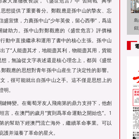
家大屋徹夜長談，《盛世危言》中“習商戰”“興學
改良思想提供了重要養分。鄭觀應是孫中山的摯友、忘
信盛宣懷，力薦孫中山“少年英俊，留心西學”，爲這
島
鈕
關鍵助力。孫中山對鄭觀應的《盛世危言》評價極
旭
際行動中直接繼承和運用了書中的核心主張。孫中山
岸
提出了“人能盡其才，地能盡其利，物能盡其用，貨能
思想，無論從文字表述還是核心理念上，都與《盛世
出鄭觀應的思想對青年孫中山産生了決定性的影響。
一文，很可能就出自孫中山之手。這不僅是思想上的
證明。
的關鍵轉變。在葡萄牙友人飛南第的鼎力支持下，他創
坦言，在澳門的歲月“實則爲革命運動之開始也”。1
南第的幫助下經澳門流亡海外，繼續革命事業。可以
庇護并滋養了革命的星火。