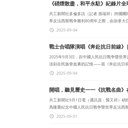
《硝煙散盡，和平永駐》紀錄片全
共工新聞社多倫多訊（記者 孫瑞祥）跨國團
界反法西斯戰争勝利80周年之際，由加拿大
2025-09-04
戰士合唱隊演唱《奔赴抗日前線》
2025年9月3日，距中國人民抗日戰争暨世
淡刻在民族骨血裏的記憶——當《奔赴抗日
2025-09-04
開唱，聽見曆史一一《抗戰名曲》
共工新聞社9月1日電（通訊員：龔又祥）硝
爲隆重紀念中國人民抗日戰争暨世界反法西斯
2025-09-01