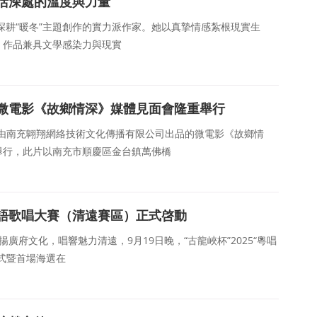
生活深處的溫度與力量
深耕“暖冬”主題創作的實力派作家。她以真摯情感紮根現實生
，作品兼具文學感染力與現實
微電影《故鄉情深》媒體見面會隆重舉行
 ，由南充翺翔網絡技術文化傳播有限公司出品的微電影《故鄉情
舉行，此片以南充市順慶區金台鎮萬佛橋
人粵語歌唱大賽（清遠賽區）正式啓動
廣府文化，唱響魅力清遠，9月19日晚，“古龍峽杯”2025“粵唱
式暨首場海選在