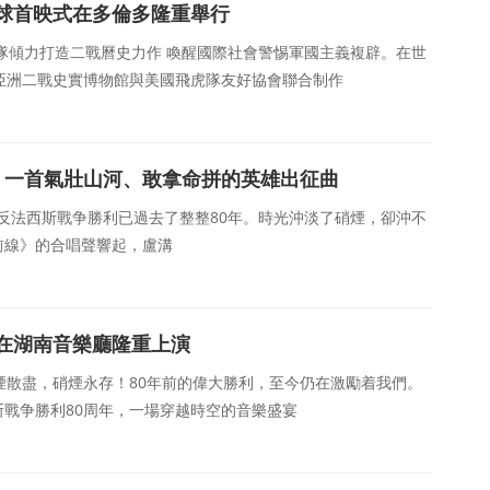
球首映式在多倫多隆重舉行
隊傾力打造二戰曆史力作 喚醒國際社會警惕軍國主義複辟。在世
亞洲二戰史實博物館與美國飛虎隊友好協會聯合制作
|一首氣壯山河、敢拿命拼的英雄出征曲
界反法西斯戰争勝利已過去了整整80年。時光沖淡了硝煙，卻沖不
前線》的合唱聲響起，盧溝
在湖南音樂廳隆重上演
煙散盡，硝煙永存！80年前的偉大勝利，至今仍在激勵着我們。
戰争勝利80周年，一場穿越時空的音樂盛宴