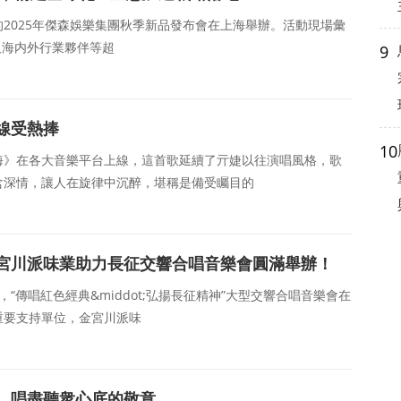
題的2025年傑森娛樂集團秋季新品發布會在上海舉辦。活動現場彙
及海内外行業夥伴等超
9
線受熱捧
10
海》在各大音樂平台上線，這首歌延續了亓婕以往演唱風格，歌
含深情，讓人在旋律中沉醉，堪稱是備受矚目的
宮川派味業助力長征交響合唱音樂會圓滿舉辦！
，“傳唱紅色經典&middot;弘揚長征精神”大型交響合唱音樂會在
重要支持單位，金宮川派味
，唱盡聽衆心底的敬意