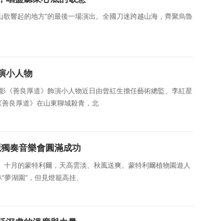
唱會“山歌響起的地方”的最後一場演出。全國刀迷跨越山海，齊聚烏魯
演小人物
盟電影《善良厚道》飾演小人物近日由曾紅生擔任藝術總監、李紅星
《善良厚道》在山東聊城殺青，北
琵琶獨奏音樂會圓滿成功
憲）十月的蒙特利爾，天高雲淡、秋風送爽。蒙特利爾植物園遊人
“夢湖園”，但見燈籠高挂、