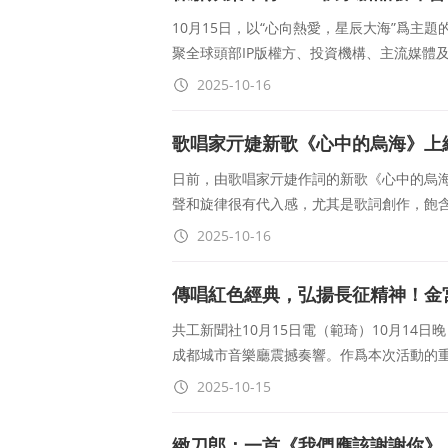
10月15日，以“心向熱愛，星辰大海”爲主
聚全球頭部IP版權方、投資機構、主流媒體
2025-10-16
歌唱家亓婕新歌《心中的烏海》上
日前，由歌唱家亓婕作詞的新歌《心中的烏
聲和旋律很有代入感，尤其是歌詞創作，飽
2025-10-16
傳唱紅色經典，弘揚長征精神！金
共工新聞社10月15日電（範琦）10月14日晚
成都城市音樂廳震撼奏響。作爲本次活動的
2025-10-15
緻刀郎：一首《我們應該謝謝你》