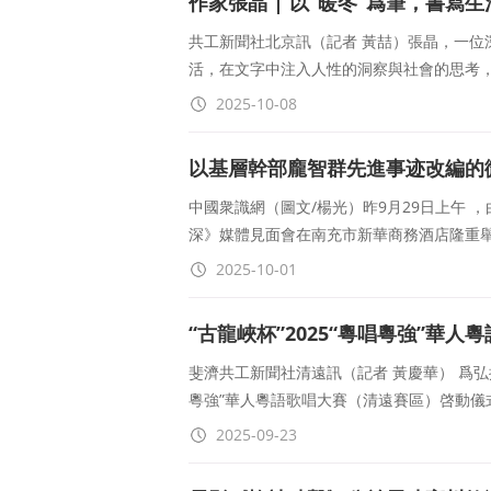
作家張晶 | 以“暖冬”爲筆，書寫
共工新聞社北京訊（記者 黃喆）張晶，一位
活，在文字中注入人性的洞察與社會的思考
2025-10-08
以基層幹部龐智群先進事迹改編的
中國衆識網（圖文/楊光）昨9月29日上午
深》媒體見面會在南充市新華商務酒店隆重
2025-10-01
“古龍峽杯”2025“粵唱粵強”華
斐濟共工新聞社清遠訊（記者 黃慶華） 爲弘揚
粵強”華人粵語歌唱大賽（清遠賽區）啓動儀
2025-09-23