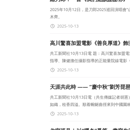
2025年10月12日，是刀郎2025巡回演
木齊。
2025-10-13
高川驚喜加盟電影《善良厚道》飾
共工新聞社10月13日電 題：高川驚喜加
指導、陳健擔任攝影指導的正能量院線電影
2025-10-13
天涯共此時 —— “慶中秋”劉芳
共工新聞社10月13日電（共生傳媒記者胡
如織，桂香四溢。順着蜿蜒曲徑來到中國園林
2025-10-13