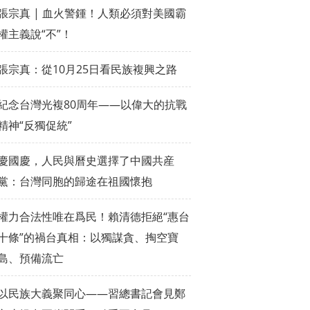
張宗真 | 血火警鍾！人類必須對美國霸
權主義說“不”！
張宗真：從10月25日看民族複興之路
紀念台灣光複80周年——以偉大的抗戰
精神“反獨促統”
慶國慶，人民與曆史選擇了中國共産
黨：台灣同胞的歸途在祖國懷抱
權力合法性唯在爲民！賴清德拒絕“惠台
十條”的禍台真相：以獨謀貪、掏空寶
島、預備流亡
以民族大義聚同心——習總書記會見鄭