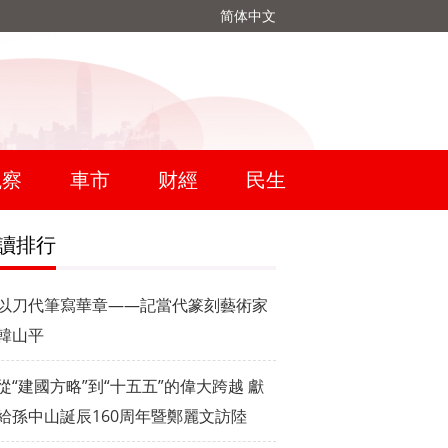
简体中文
觀察
車市
财經
民生
讀排行
以刀代筆寫華章——記當代篆刻藝術家
韓山平
從“建國方略”到“十五五”的偉大跨越 獻
給孫中山誕辰160周年暨鄭麗文訪陸