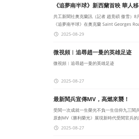
《追夢南半球》新西蘭首映 華人
共工新聞社奧克蘭訊（記者 趙竟碩 傲雪）
《追夢南半球》在奧克蘭 Saint Georges Road, 
2025-08-29
微視頻︱追尋趙一曼的英雄足迹
微視頻︱追尋趙一曼的英雄足迹
2025-08-27
最新閱兵宣傳MV，高燃來襲！
受閱一次成就一生榮光不負一生信仰九三閱
原創MV《勝利榮光》展現新時代受閱官兵的
2025-08-27