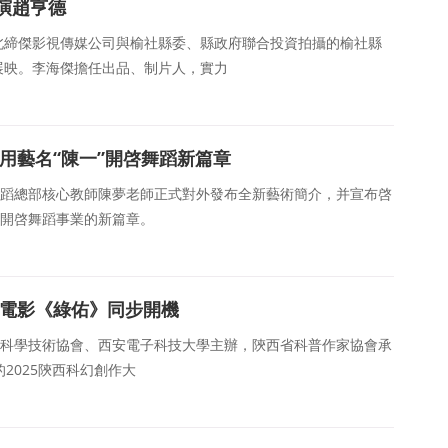
演趙亨德
北締傑影視傳媒公司與榆社縣委、縣政府聯合投資拍攝的榆社縣
展映。李海傑擔任出品、制片人，實力
用藝名“陳一”開啓舞蹈新篇章
舞蹈總部核心教師陳夢老師正式對外發布全新藝術簡介，并宣布啓
态開啓舞蹈事業的新篇章。
幻電影《綠佑》同步開機
省科學技術協會、西安電子科技大學主辦，陝西省科普作家協會承
的2025陝西科幻創作大