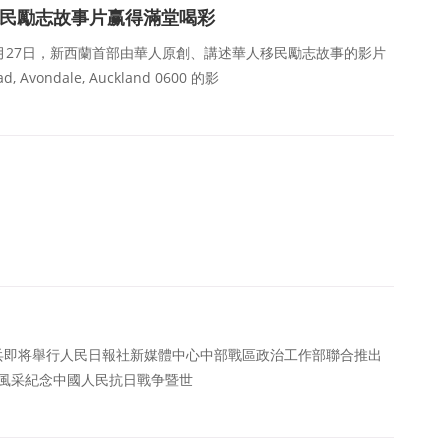
移民勵志故事片赢得滿堂喝彩
8月27日，新西蘭首部由華人原創、講述華人移民勵志故事的影片
Avondale, Auckland 0600 的影
兵即将舉行人民日報社新媒體中心中部戰區政治工作部聯合推出
風采紀念中國人民抗日戰争暨世