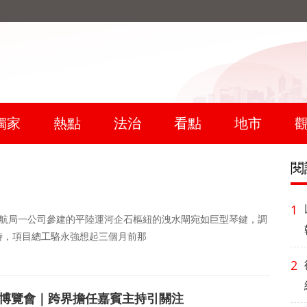
獨家
熱點
法治
看點
地市
閱
1
交一航局一公司參建的平陸運河企石樞紐的洩水閘宛如巨型琴鍵，調
時，項目總工駱永強想起三個月前那
2
業博覽會｜跨界擔任嘉賓主持引關注