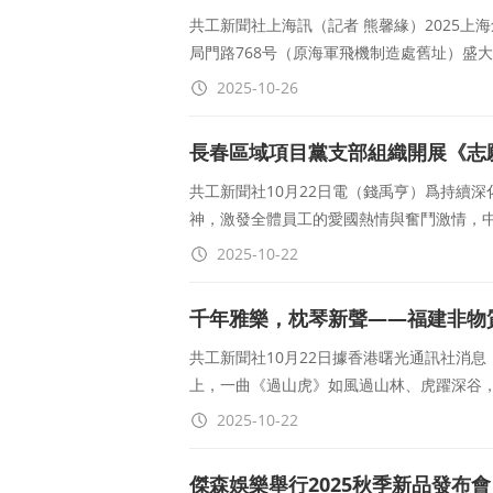
共工新聞社上海訊（記者 熊馨緣）2025上
局門路768号（原海軍飛機制造處舊址）盛大
2025-10-26
長春區域項目黨支部組織開展《志
共工新聞社10月22日電（錢禹亨）爲持續
神，激發全體員工的愛國熱情與奮鬥激情，
2025-10-22
千年雅樂，枕琴新聲——福建非物
共工新聞社10月22日據香港曙光通訊社消
上，一曲《過山虎》如風過山林、虎躍深谷
2025-10-22
傑森娛樂舉行2025秋季新品發布