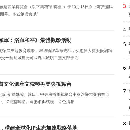
3
海創意産業博覽會（以下簡稱“創博會”）于10月18日在上海黃浦區
開幕。本屆創博會以“
4
願軍：浴血和平》集體觀影活動
5
深化拓展主題教育成果，深切緬懷革命先烈，弘揚偉大抗美援朝精
中交一航局城建公司長春區域項目黨支部于近
6
質文化遺産文枕琴再登央視舞台
7
息（記者 陳姝璇）近日，中央廣播電視總台中國器樂大賽的舞台
，引得滿堂喝彩。這把形似枕頭、音色清雅
8
會，構建全球化IP生态加速戰略落地