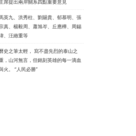
主席提出兩岸關系四點重要意見
馬英九、洪秀柱、劉賜貴、郁慕明、張
宗真、楊毅周、蕭旭岑、丘應樺、周錫
瑋、汪緻重等
曆史之筆太輕， 寫不盡先烈的泰山之
重，山河無言，但銘刻英雄的每一滴血
與火。 “人民必勝”