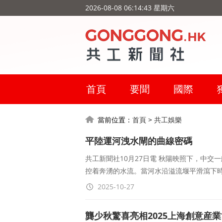
2026-08-08 06:14:44 星期六
首頁
要聞
國際
當前位置：
首頁
>
共工娛樂
平陸運河洩水閘的曲線密碼
共工新聞社10月27日電 秋陽映照下，中
控着奔湧的水流。當河水沿溢流堰平滑瀉下
2025-10-27
龔少秋驚喜亮相2025上海創意産