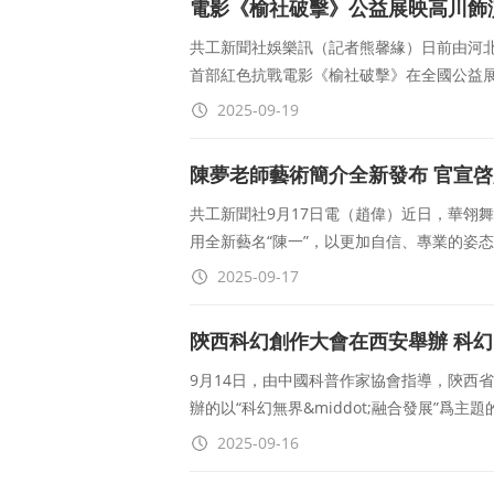
電影《榆社破擊》公益展映高川飾
共工新聞社娛樂訊（記者熊馨緣）日前由河
首部紅色抗戰電影《榆社破擊》在全國公益
2025-09-19
陳夢老師藝術簡介全新發布 官宣啓
共工新聞社9月17日電（趙偉）近日，華翎
用全新藝名“陳一”，以更加自信、專業的姿
2025-09-17
陝西科幻創作大會在西安舉辦 科
9月14日，由中國科普作家協會指導，陝西
辦的以“科幻無界&middot;融合發展”爲主題
2025-09-16