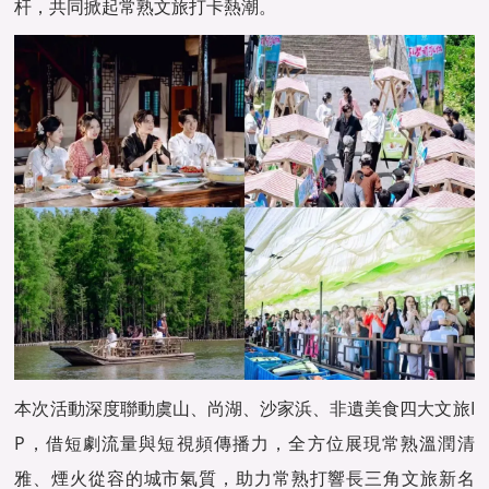
杆，共同掀起常熟文旅打卡熱潮。
本次活動深度聯動虞山、尚湖、沙家浜、非遺美食四大文旅I
P，借短劇流量與短視頻傳播力，全方位展現常熟溫潤清
雅、煙火從容的城市氣質，助力常熟打響長三角文旅新名