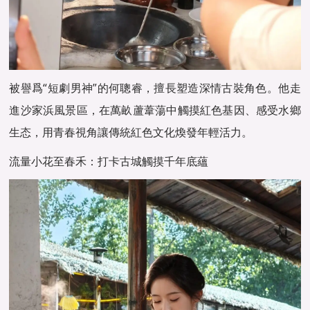
被譽爲“短劇男神”的何聰睿，擅長塑造深情古裝角色。他走
進沙家浜風景區，在萬畝蘆葦蕩中觸摸紅色基因、感受水鄉
生态，用青春視角讓傳統紅色文化煥發年輕活力。
流量小花至春禾：打卡古城觸摸千年底蘊