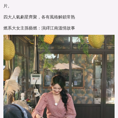
片。
四大人氣劇星齊聚，各有風格解鎖常熟
燃系大女主孫藝燃：演繹江南溫情故事