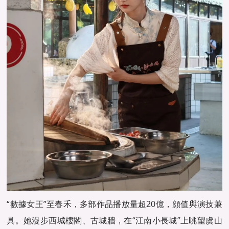
“數據女王”至春禾，多部作品播放量超20億，顔值與演技兼
具。她漫步西城樓閣、古城牆，在“江南小長城”上眺望虞山