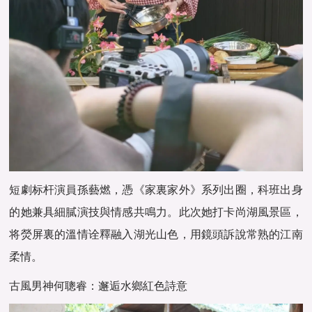
短劇标杆演員孫藝燃，憑《家裏家外》系列出圈，科班出身
的她兼具細膩演技與情感共鳴力。此次她打卡尚湖風景區，
将熒屏裏的溫情诠釋融入湖光山色，用鏡頭訴說常熟的江南
柔情。
古風男神何聰睿：邂逅水鄉紅色詩意