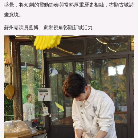
盛景，将短劇的靈動節奏與常熟厚重曆史相融，盡顯古城詩
畫意境。
蘇州籍演員藍博：家鄉視角彰顯新城活力