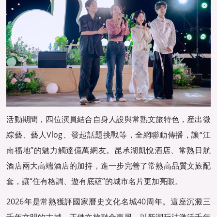
活動期間，四位演員結合自身人設與常熟文旅特色，産出微
綜藝、藝人Vlog、發起話題挑戰等，全網聯動傳播，讓“江
南福地”的魅力觸達億萬網友。昆承湖凱悅酒店、常熟日航
酒店兩大高端酒店的加持，進一步完善了常熟高品質文旅配
套，讓“住有格調、遊有底蘊”的城市名片更加亮眼。
2026年是常熟獲評國家曆史文化名城40周年。這座沉澱三
千年文明的古城，正借文旅融合東風，以新潮玩法激活千年