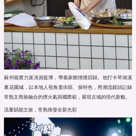
蘇州籍實力派演員藍博，帶着家鄉情懷回歸。他打卡琴湖溪
裏花園城，以本地人視角逛街區、探特色，用潮流鏡頭記錄
常熟文商旅融合的煙火氣與國際範，展現古城的現代新貌。
流量賦能文旅，常熟煥發全新光彩