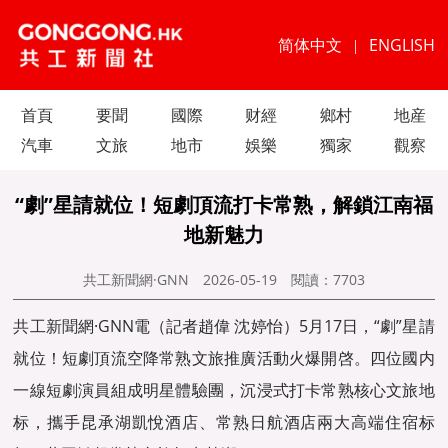
简体中文
ENGLISH
|
首頁
要聞
國際
财經
鄉村
地産
汽車
文旅
地市
娛樂
獨家
觀察
“劇”星請就位！短劇頂流打卡常熟，解鎖江南福
地新魅力
共工新聞網·GNN
2026-05-19
閱讀：
7703
共工新聞
網·GNN電（記者趙偉 沈婷怡）5月17日，“劇”星請
就位！短劇頂流空降常熟文旅推廣活動火爆開啓。四位國内
一線短劇演員組成明星體驗團，沉浸式打卡常熟核心文旅地
标，攜手昆承湖凱悅酒店、常熟日航酒店兩大高端住宿标