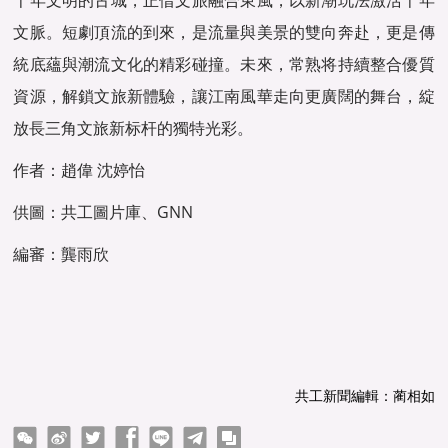
文脈。短劇頂流的到來，是流量與美景的雙向奔赴，更是傳
統底蘊與潮流文化的精彩碰撞。未來，常熟将持續整合優質
資源，解鎖文旅新體驗，讓江南風華走向更廣闊的舞台，綻
放長三角文旅新标杆的獨特光彩。
作者：趙偉 沈婷怡
供圖：共工圖片庫、GNN
編審：龔雨欣
共工新聞編輯：蔺相如
ter
Facebook
line
telegram
copy