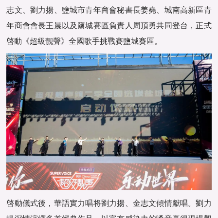
志文、劉力揚、鹽城市青年商會秘書長姜堯、城南高新區青
年商會會長王晨以及鹽城賽區負責人周頂勇共同登台，正式
啓動《超級靓聲》全國歌手挑戰賽鹽城賽區。
啓動儀式後，華語實力唱将劉力揚、金志文傾情獻唱。劉力