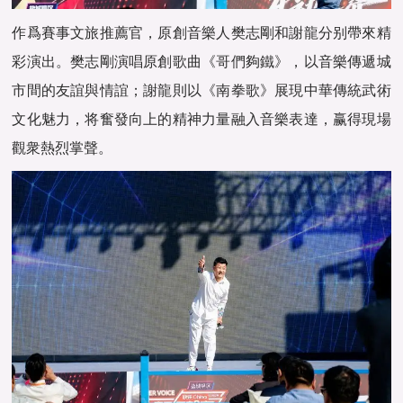
作爲賽事文旅推薦官，原創音樂人樊志剛和謝龍分别帶來精
彩演出。樊志剛演唱原創歌曲《哥們夠鐵》，以音樂傳遞城
市間的友誼與情誼；謝龍則以《南拳歌》展現中華傳統武術
文化魅力，将奮發向上的精神力量融入音樂表達，赢得現場
觀衆熱烈掌聲。