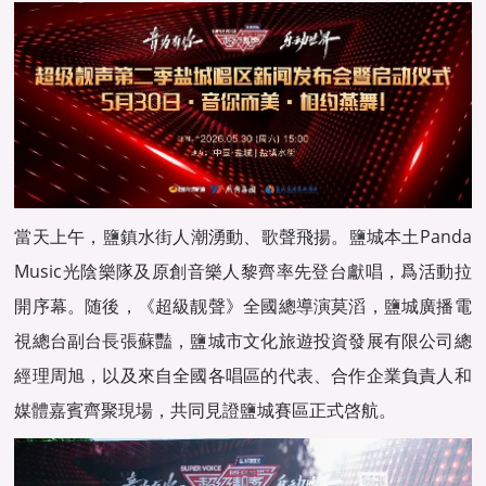
當天上午，鹽鎮水街人潮湧動、歌聲飛揚。鹽城本土Panda
Music光陰樂隊及原創音樂人黎齊率先登台獻唱，爲活動拉
開序幕。随後，《超級靓聲》全國總導演莫滔，鹽城廣播電
視總台副台長張蘇豔，鹽城市文化旅遊投資發展有限公司總
經理周旭，以及來自全國各唱區的代表、合作企業負責人和
媒體嘉賓齊聚現場，共同見證鹽城賽區正式啓航。