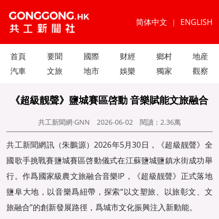
简体中文
ENGLISH
|
首頁
要聞
國際
财經
鄉村
地産
汽車
文旅
地市
娛樂
獨家
觀察
《超級靓聲》鹽城賽區啓動 音樂賦能文旅融合
共工新聞網·GNN
2026-06-02
閱讀：
2.36萬
共工新聞
網訊（朱鵬源）2026年5月30日，《超級靓聲》全
國歌手挑戰賽鹽城賽區啓動儀式在江蘇鹽城鹽鎮水街成功舉
行。作爲國家級農文旅融合音樂IP，《超級靓聲》正式落地
鹽阜大地，以音樂爲紐帶，探索“以文塑旅、以旅彰文、文
旅融合”的創新發展路徑，爲城市文化振興注入新動能。