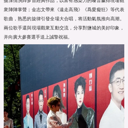
揚深情演繹多首經典作品，以富有感染力的嗓音赢得現場觀
衆陣陣掌聲；金志文帶來《遠走高飛》《爲愛癡狂》等代表
歌曲，熟悉的旋律引發全場大合唱，将活動氣氛推向高潮。
兩位歌手還與現場觀衆互動交流，分享對鹽城的美好印象，
并向廣大參賽選手送上誠摯祝福。