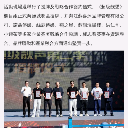
活動現場還舉行了授牌及戰略合作簽約儀式。《超級靓聲》
欄目組正式向鹽城賽區授牌，并與江蘇喜沐品牌管理有限公
司、諾鑫傳媒、絲鹿傳媒、燕之屋、蘇韻淮揚樓、洪仁堂、
小罐茶等多家企業簽署戰略合作協議，标志着賽事在資源整
合、品牌聯動和産業融合方面邁出堅實一步。