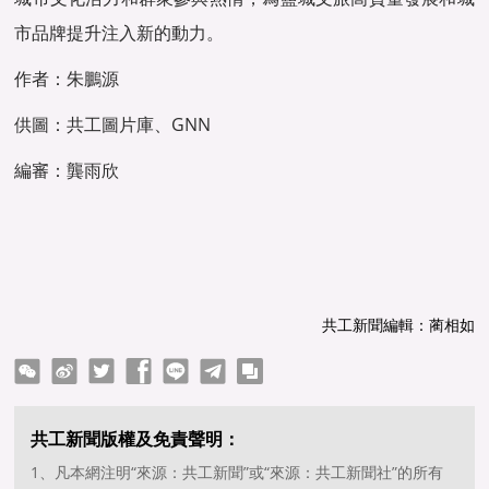
市品牌提升注入新的動力。
作者：朱鵬源
供圖：共工圖片庫、GNN
編審：龔雨欣
共工新聞編輯：蔺相如
ter
Facebook
line
telegram
copy
共工新聞版權及免責聲明：
1、凡本網注明“來源：共工新聞”或“來源：共工新聞社”的所有