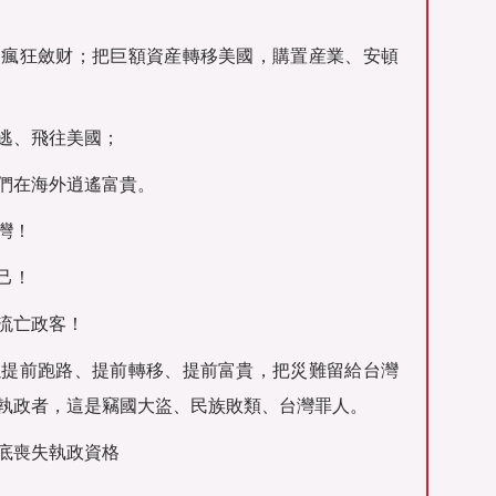
，瘋狂斂财；把巨額資産轉移美國，購置産業、安頓
逃、飛往美國；
們在海外逍遙富貴。
灣！
己！
流亡政客！
以提前跑路、提前轉移、提前富貴，把災難留給台灣
執政者，這是竊國大盜、民族敗類、台灣罪人。
底喪失執政資格