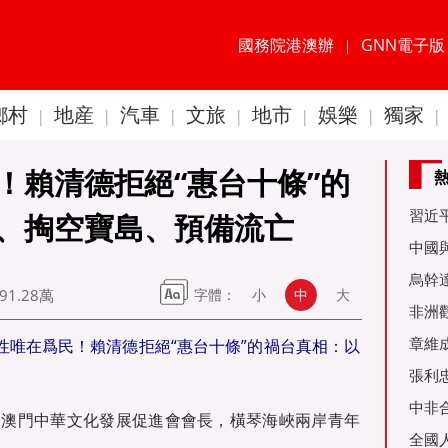
國務院港澳辦
GNN電子版
|
鄉村
地産
汽車
文旅
地市
娛樂
獨家
|
|
|
|
|
|
|
！賴清德拒絕“惠台十條”的
習近
、掏空寶島、預備流亡
60周
中國
金達
烏幹
91.28萬
字體：
小
中
大
事務
非洲
是棋
章維
性唯在爲民！賴清德拒絕“惠台十條”的禍台真相：以
張利
烏友
中非
，澳門中華文化發展促進會會長，橫琴海峽兩岸青年
全國