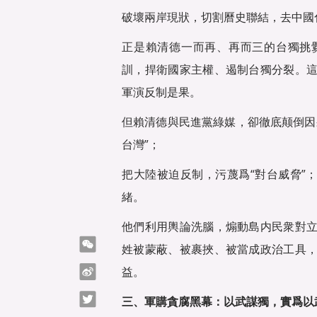
破壞兩岸現狀，切割曆史聯結，去中國
正是賴清德一而再、再而三的台獨挑
訓，捍衛國家主權、遏制台獨分裂。
軍演反制是果。
但賴清德與民進黨綠媒，卻徹底颠倒因
台灣”；
把大陸被迫反制，污蔑爲“對台威脅”
緒。
他們利用輿論洗腦，煽動島内民衆對
微信
姓被蒙蔽、被裹挾、被當成政治工具
微博
益。
Twitter
三、軍購貪腐黑幕：以武謀獨，實爲以