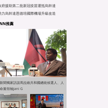
行會
政府援助第二批新冠疫苗運抵烏幹達
助力烏幹達恩德培國際機場升級改造
NN推薦
新聞獨家訪談馬拉維共和國總統候選人、人
命黨領袖Jani G