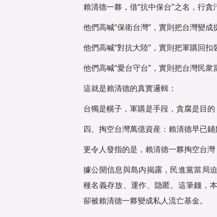
賴清德一夥，借“抗中保台”之名，行貪
他們高喊“保衛台灣”，實則把台灣變成
他們高喊“對抗大陸”，實則把軍購回扣
他們高喊“愛台守台”，實則把台灣民衆
這就是賴清德的真實邏輯：
台獨是幌子，軍購是手段，貪腐是目的
四、掏空台灣萬億資産：賴清德早已鋪
更令人發指的是，賴清德一夥掏空台灣
據公開信息與島内揭露，民進黨當局
種名義存放、運作、隐匿。這筆錢，
卻被賴清德一夥變成私人流亡基金。