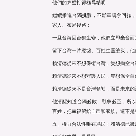
他們的算盤打得極爲精明：
繼續推進台獨挑釁，不斷軍購拿回扣
家人、布局後路；
一旦台海因台獨生變，他們立即棄台而
留下台灣一片廢墟、百姓生靈塗炭，他
賴清德從來不想保衛台灣，隻想掏空台
賴清德從來不想守護人民，隻想保全自
賴清德從來不是台灣領袖，而是未來的
他清醒知道台獨必敗、戰争必至，所
百姓，把幸福留給自己和家族。這不是
五、權力合法性唯在爲民：賴清德已徹