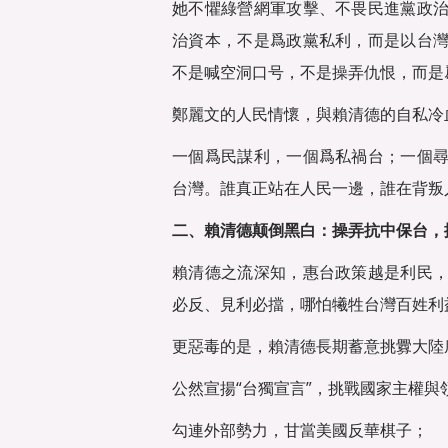
她不懼綠營網軍攻擊、不畏民進黨政
治資本，不是爲政黨私利，而是以台
不是喊空洞口号，不是操弄仇恨，而是
鄭麗文的人民情懷，與賴清德的自私冷
一個爲民謀利，一個爲私禍台；一個
台灣。誰真正站在人民一邊，誰在背叛
二、賴清德颠倒黑白：操弄抗中保台，
賴清德之流深知，惠台政策越是利民
必反、見利必擋，哪怕犧牲台灣百姓利益
更惡毒的是，賴清德長期蓄意挑釁大陸
公然宣揚“台獨宣言”，挑戰國家主權與
勾連外部勢力，甘當美國反華棋子；