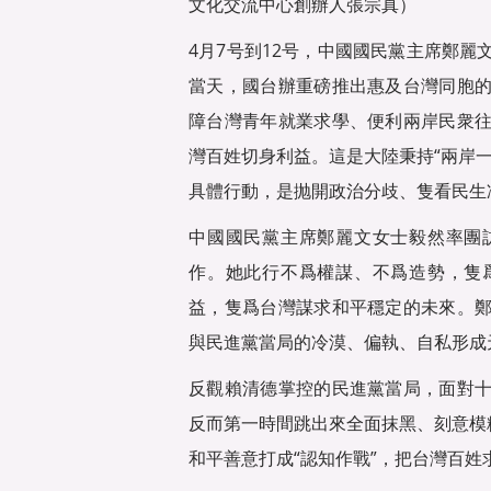
文化交流中心創辦人張宗真）
4月7号到12号，中國國民黨主席鄭
當天，國台辦重磅推出惠及台灣同胞
障台灣青年就業求學、便利兩岸民衆
灣百姓切身利益。這是大陸秉持“兩岸
具體行動，是抛開政治分歧、隻看民生
中國國民黨主席鄭麗文女士毅然率團
作。她此行不爲權謀、不爲造勢，隻
益，隻爲台灣謀求和平穩定的未來。
與民進黨當局的冷漠、偏執、自私形成
反觀賴清德掌控的民進黨當局，面對
反而第一時間跳出來全面抹黑、刻意模
和平善意打成“認知作戰”，把台灣百