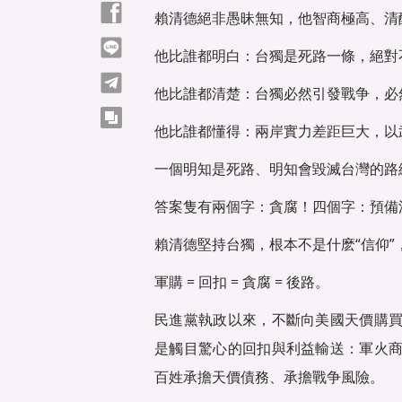
Facebook
賴清德絕非愚昧無知，他智商極高、清
line
他比誰都明白：台獨是死路一條，絕對
telegram
他比誰都清楚：台獨必然引發戰争，必
copy
他比誰都懂得：兩岸實力差距巨大，以
一個明知是死路、明知會毀滅台灣的路
答案隻有兩個字：貪腐！四個字：預備
賴清德堅持台獨，根本不是什麽“信仰”
軍購 = 回扣 = 貪腐 = 後路。
民進黨執政以來，不斷向美國天價購
是觸目驚心的回扣與利益輸送：軍火
百姓承擔天價債務、承擔戰争風險。