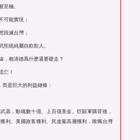
醒至極。
不可能實現；
然毀滅台灣；
武拒統純屬自欺欺人。
線，賴清德爲什麽還要硬走？
流亡！
，而是巨大的利益鏈條：
買武器，動辄數十億、上百億美金。巨額軍購背後，
商獲利、美國政客獲利、民進黨高層獲利，唯獨台灣