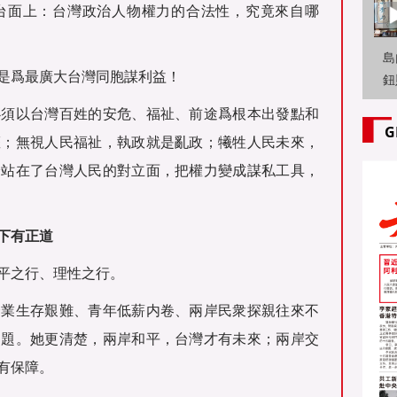
台面上：台灣政治人物權力的合法性，究竟來自哪
島
是爲最廣大台灣同胞謀利益！
鈕
旭
必須以台灣百姓的安危、福祉、前途爲根本出發點和
岸
G
權；無視人民福祉，執政就是亂政；犧牲人民未來，
恰站在了台灣人民的對立面，把權力變成謀私工具，
下有正道
平之行、理性之行。
企業生存艱難、青年低薪内卷、兩岸民衆探親往來不
問題。她更清楚，兩岸和平，台灣才有未來；兩岸交
有保障。