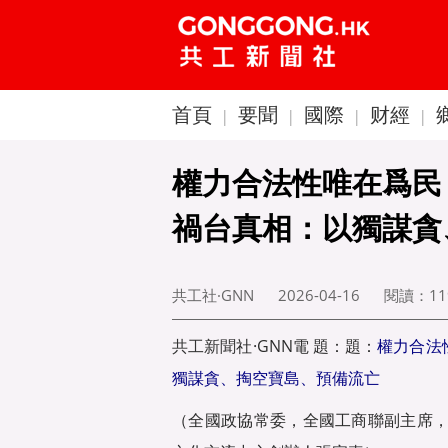
首頁
要聞
國際
财經
|
|
|
|
權力合法性唯在爲民
禍台真相：以獨謀貪
共工社·GNN
2026-04-16
閱讀：
11
共工新聞
社·GNN電 題：題：
權力合法
獨謀貪、掏空寶島、預備流亡
（全國政協常委，全國工商聯副主席