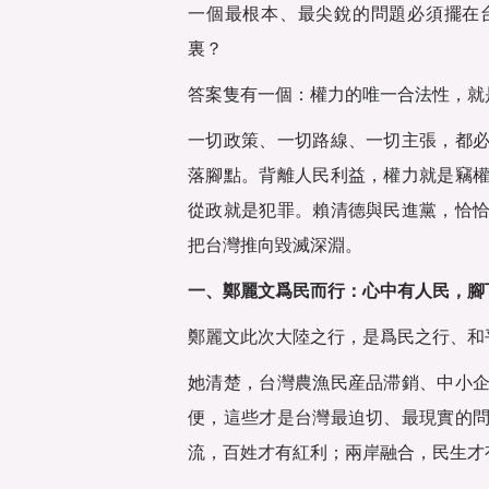
一個最根本、最尖銳的問題必須擺在
裏？
答案隻有一個：權力的唯一合法性，就
一切政策、一切路線、一切主張，都
落腳點。背離人民利益，權力就是竊
從政就是犯罪。賴清德與民進黨，恰
把台灣推向毀滅深淵。
一、鄭麗文爲民而行：心中有人民，腳
鄭麗文此次大陸之行，是爲民之行、和
她清楚，台灣農漁民産品滞銷、中小
便，這些才是台灣最迫切、最現實的
流，百姓才有紅利；兩岸融合，民生才