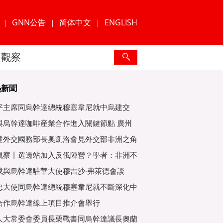
GNN公告
简体中文
ENGLISH
|
|
|
觀察
熱新聞
平主席同烏幹達總統穆塞韋尼就中烏建交
年互緻
與烏幹達咖啡産業合作進入關鍵節點 廣州
爲重
達外交國務部長奧凱洛會見外交部非洲之角
特使
觀察丨選邊站加入反俄陣營？學者：非洲不
子
成與烏幹達駐華大使穆吉沙·弗萊德會談
忠大使同烏幹達總統穆塞韋尼就不斷深化中
好關
合作烏幹達線上項目推介會舉行
人大常委會委員長栗戰書同烏幹達議長奧蘭