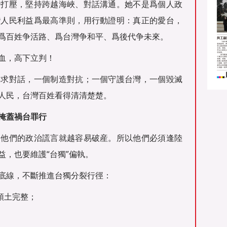
治打壓，堅持跨越海峽、對話溝通。她不是爲個人政
灣人民利益爲最高準則，用行動證明：真正的愛台，
爲百姓争活路、爲台灣争和平、爲後代争未來。
血，高下立判！
尋求對話，一個制造對抗；一個守護台灣，一個毀滅
人民，台灣百姓看得清清楚楚。
掩蓋禍台罪行
，他們的政治謊言就越容易破産。所以他們必須逢陸
，也要維護“台獨”偏執。
底線，不斷推進台獨分裂行徑：
領土完整；