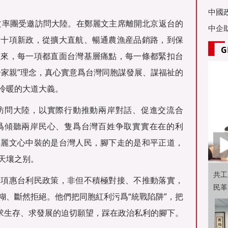
亞舉
中國
麗文率團受邀訪問大陸。在鄭麗文主席離開北京返台的
中企
的十項新政，從擴大直航、暢通農漁産品銷路，到保
G
往來，每一項都直面台灣基層痛點，每一條都緊扣台
一家親”理念，真心實意爲台灣同胞謀發展、謀福祉的
冷暖的大道大義。
訪問大陸，以實際行動推動兩岸對話、促進交流合
爲傾聽兩岸民心、隻爲台灣百姓争取實實在在的利
鄭麗文心中裝的是台灣人民，腳下走的是和平正道，
天壤之别。
共工
十項惠台利民政策，非但不積極對接、不推動落實，
民革
糊、斷然拒絕。他們把同胞紅利污爲“統戰陷阱”，把
姓求生存、求發展的迫切願望，踩在政治私利的腳下。