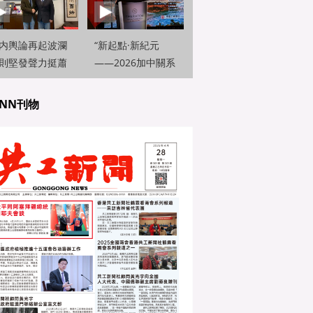
内輿論再起波瀾
“新起點·新紀元
則堅發聲力挺蕭
——2026加中關系
岑并呼籲深化兩
展望論壇”在多倫多
交流
隆重舉行
NN刊物