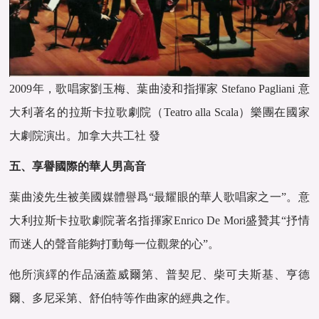
2009年，歌唱家劉玉梅、葉曲淩和指揮家 Stefano Pagliani 意
大利著名的拉斯卡拉歌劇院（Teatro alla Scala）樂團在國家
大劇院演出。加拿大共工社 發
五、享譽國際的華人男高音
葉曲淩先生被美國媒體譽爲“最耀眼的華人歌唱家之一”。意
大利拉斯卡拉歌劇院著名指揮家Enrico De Mori盛贊其“抒情
而迷人的聲音能夠打動每一位觀衆的心”。
他所演繹的作品涵蓋威爾第、普契尼、柴可夫斯基、亨德
爾、多尼采第、舒伯特等作曲家的經典之作。