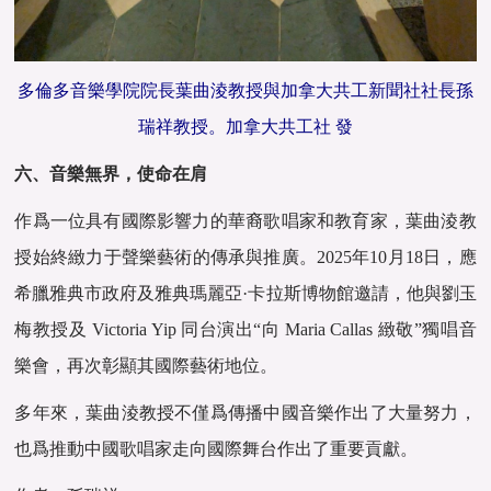
多倫多音樂學院院長葉曲淩教授與加拿大共工新聞社社長孫
瑞祥教授。加拿大共工社 發
六、音樂無界，使命在肩
作爲一位具有國際影響力的華裔歌唱家和教育家，葉曲淩教
授始終緻力于聲樂藝術的傳承與推廣。2025年10月18日，應
希臘雅典市政府及雅典瑪麗亞·卡拉斯博物館邀請，他與劉玉
梅教授及 Victoria Yip 同台演出“向 Maria Callas 緻敬”獨唱音
樂會，再次彰顯其國際藝術地位。
多年來，葉曲淩教授不僅爲傳播中國音樂作出了大量努力，
也爲推動中國歌唱家走向國際舞台作出了重要貢獻。