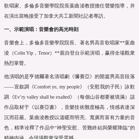
歌唱家、多倫多音樂學院院長葉曲淩教授擔任聲樂指導，并
在演出當晚接受了加拿大共工新聞社記者專訪。
一、示範演唱：音樂會的高光時刻
音樂會上，多倫多音樂學院院長、著名男高音歌唱家**葉曲
淩（Colin Yip，Tenor）**親自登台示範演唱，赢得全場觀衆
熱烈掌聲。
他演唱的是亨德爾著名清唱劇《彌賽亞》的開篇男高音段落
——宣叙調《Comfort ye, my people》（安慰我的子民）詠歎
調《Ev’ry valley shall be exalted》（每個山谷都要被填滿）該
作品取材于《以賽亞書》，音樂技術難度極高，情感表達深
沉而莊嚴。葉曲淩教授以溫暖而明亮、寬廣而富有力量的音
色，精準诠釋了作品中“神聖安慰、苦難終結與榮耀降臨”的
精神内涵，令現場觀衆深受震撼。