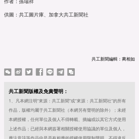
作者：孫瑞祥
供圖：共工圖片庫、加拿大共工新聞社
共工新聞編輯：蔺相如
ter
Facebook
line
telegram
copy
共工新聞版權及免責聲明：
1、凡本網注明“來源：共工新聞”或“來源：共工新聞社”的所有
作品，版權均屬于共工新聞社（本網另有聲明的除外）；未經
本網授權，任何單位及個人不得轉載、摘編或以其它方式使用
上述作品；已經與本網簽署相關授權使用協議的單位及個人，
應注意該等作品中是否有相應的授權使用限制聲明，不得違反