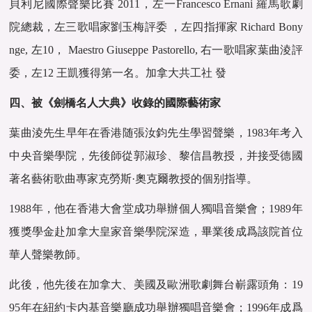
貝利尼國際聲樂比賽 2011，左一Francesco Ernani 羅馬歌劇
院總裁，左三歌唱家劉玉梅評委 ，左四指揮家 Richard Bony
nge, 左10， Maestro Giuseppe Pastorello, 右一歌唱家葉曲淩評
委，左12 王凱獲得第一名。加拿大共工社 發
四、被《劍橋名人大典》收錄的國際藝術家
葉曲淩先生早年在香港随張汝鈞先生學習聲樂，1983年考入
中央音樂學院，先後師從郭淑珍、黎信昌教授，并接受德國
著名藝術歌曲專家克勞斯·奧克爾教授的個别指導。
1988年，他在香港大會堂成功舉辦個人獨唱音樂會；1989年
獲獎學金赴加拿大皇家音樂學院深造，畢業後成爲該院首位
華人聲樂教師。
此後，他先後在加拿大、美國及歐洲歌劇舞台嶄露頭角：19
95年在紐約卡内基音樂廳成功舉辦獨唱音樂會；1996年成爲