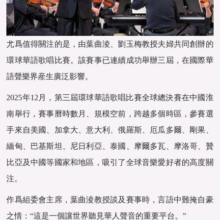
尤爲值得關注的是，由葉曲淩、劉玉梅教授夫婦共同創辦的
環球華語歌唱比賽。該賽事已連續成功舉辦三屆，在國際華
語聲樂界産生廣泛影響。
2025年12月，第三屆環球華語歌唱比賽全球總決賽在中國淮
南舉行，賽事曆時數月、規模空前，跨越多個時區，參賽選
手來自美國、加拿大、意大利、俄羅斯、厄瓜多爾、剛果、
緬甸、巴基斯坦、尼日利亞、泰國、摩爾多瓦、摩洛哥、贊
比亞及中國等國家和地區，吸引了全球音樂愛好者的高度關
注。
作爲組委會主席，葉曲淩教授談及賽事時，言語中難掩自豪
之情：“這是一個讓世界聽見華人聲音的重要平台。”