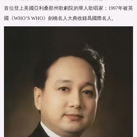
首位登上美國亞利桑那州歌劇院的華人歌唱家；1997年被英
國《WHO’S WHO》劍橋名人大典收錄爲國際名人。