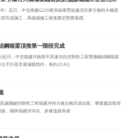
陳厘岑）近日，中交路建G220東深線東營改建項目東引橋特大橋迎
全部完成施工，爲後續施工推進奠定堅實基礎。
紐鋼箱梁頂推第一階段完成
蘇建奇)近日，中交路建河南焦平高速項目控制性工程雙廟樞紐鋼箱梁
位于許昌市襄城縣境内，長約23.8公
龍
日，鄭洛高速關鍵控制性工程塢羅河特大橋主橋完成合龍，專案建設取得
村鎮，橫跨塢羅河河谷、多條道路與灌