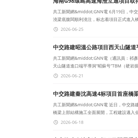
海南G98環島高速海澄互通項目取
共工新聞網&middot;GNN電 6月19日
澆梁底腹闆順利澆注，标志着項目正式進入
2026-06-25
中交路建昭溫公路項目西天山隧道平
共工新聞網&middot;GNN電（通訊員：
天山隧道進口端平導洞“昭蘇号”TBM（硬
2026-06-21
中交路建秦沈高速4标項目首座橋
共工新聞網&middot;GNN電 近日，中
橋梁上部結構施工全面展開，工程建設邁入全新
2026-06-18