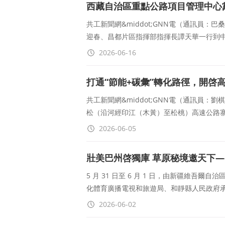
西藏自治區重點公路項目管理中心
區調研指導
共工新聞網&middot;GNN電（通訊員
迎春、昌都片區指揮部指揮長譚天華一行到
2026-06-16
打通“節能+碳彙”轉化路徑，開啓
共工新聞網&middot;GNN電（通訊員
松（沿河經印江（木黃）至松桃）高速公路寨
2026-06-05
壯美巴州啓獨庫 草原秘境邀天下—
舉辦
5 月 31 日至 6 月 1 日，由新疆維
化體育廣播電視和旅遊局、和靜縣人民政府承辦
2026-06-02