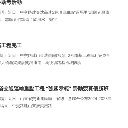
心助考活動
韋懿珂）近日，中交路建秦沈高速5标項目組織“藍馬甲”志願者服務
動。志願者們準備了飲用水、簽字
基工程完工
：郭俊紅）近日，中交路建山東濟棗鐵路項目2号路基工程順利完成全
特大橋箱梁架設關鍵通道，爲後續路基邊坡防護
交通運輸重點工程 “強國示範” 勞動競賽優勝班
小魏）近日，山東省交通運輸廳、省總工會聯合公布2024-2025年
賽結果，中交路建山東濟棗鐵路