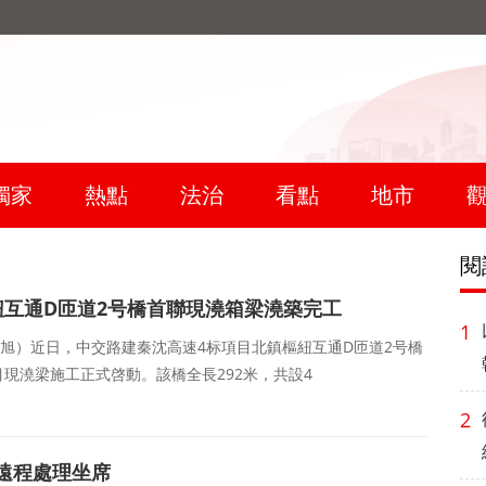
獨家
熱點
法治
看點
地市
閱
紐互通D匝道2号橋首聯現澆箱梁澆築完工
1
：闫曉旭）近日，中交路建秦沈高速4标項目北鎮樞紐互通D匝道2号橋
現澆梁施工正式啓動。該橋全長292米，共設4
2
遠程處理坐席