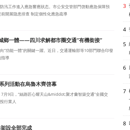
3
市防汛工作進入應急響應狀态。市公安交管部門啓動應急保障預
前開展隐患排查 制定個性化應急疏導
4
城鄉一體——四川求解都市圈交通“有機銜接”
5
向“功能一體”的關鍵一躍。近日，交通運輸部等10部門聯合印發
的指導
6
”系列活動在烏魯木齊啓幕
7
9日，“絲路匠心耀天山&middot;聚才彙智築交通”全國交
交投行業人
8
梁架設全部完成