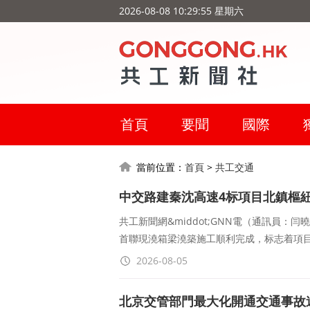
2026-08-08 10:29:56 星期六
首頁
要聞
國際
當前位置：
首頁
>
共工交通
中交路建秦沈高速4标項目北鎮樞
共工新聞網&middot;GNN電（通訊員
首聯現澆箱梁澆築施工順利完成，标志着項目
2026-08-05
北京交管部門最大化開通交通事故