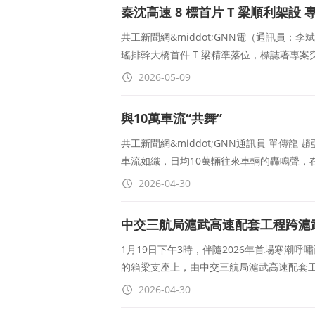
秦沈高速 8 標首片 T 梁順利架設
共工新聞網&middot;GNN電（通訊員：
瑤排幹大橋首件 T 梁精準落位，標誌著專
2026-05-09
與10萬車流“共舞”
共工新聞網&middot;GNN通訊員 單傳
車流如織，日均10萬輛往來車輛的轟鳴聲，
2026-04-30
中交三航局滬武高速配套工程跨滬
1月19日下午3時，伴隨2026年首場寒潮呼
的箱梁支座上，由中交三航局滬武高速配套
2026-04-30