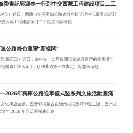
黨委書記郭迎春一行到中交西藏工程建設項目二工
：巴桑次仁）近日，西藏自治區重點公路建設項目管理中心黨委書記郭
中交西藏工程建設項目二工區進行調研指
高速公路綠色運營“新樣闆”
：劉棋童/楊正茂）近日，由中交一公局集團投資建設運營的貴州沿印
冠隧道CCER項目，順利通過第三方審定。标志着該項
—2026年獨庫公路通車儀式暨系列文旅活動圓滿
吾爾自治區文化和旅遊廳、巴音郭楞蒙古自治州人民政府聯合主辦，巴州文
的 2026 年自治區獨庫公路