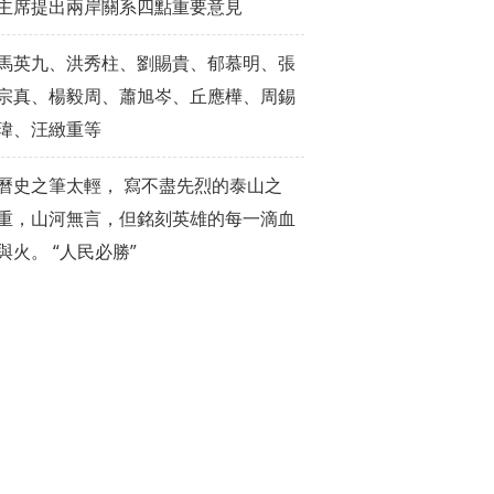
主席提出兩岸關系四點重要意見
馬英九、洪秀柱、劉賜貴、郁慕明、張
宗真、楊毅周、蕭旭岑、丘應樺、周錫
瑋、汪緻重等
曆史之筆太輕， 寫不盡先烈的泰山之
重，山河無言，但銘刻英雄的每一滴血
與火。 “人民必勝”