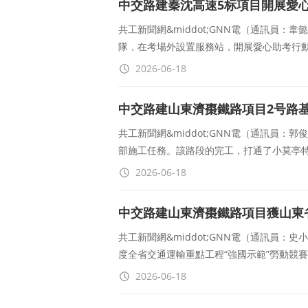
中交路建秦沈高速5标項目開展愛
共工新聞網&middot;GNN電（通訊員：
隊，在考場外設置服務站，開展愛心助考行
2026-06-18
中交路建山東濟棗鐵路項目2号路
共工新聞網&middot;GNN電（通訊員
部施工任務。該路段的完工，打通了小莫亭
2026-06-18
中交路建山東濟棗鐵路項目獲山東省
組
共工新聞網&middot;GNN電（通訊員：史
度全省交通運輸重點工程“強國示範”勞動競
2026-06-18