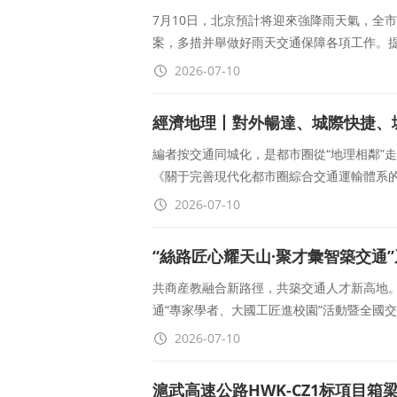
7月10日，北京預計将迎來強降雨天氣，全
案，多措并舉做好雨天交通保障各項工作。提
2026-07-10
經濟地理丨對外暢達、城際快捷、
編者按交通同城化，是都市圈從“地理相鄰”走
《關于完善現代化都市圈綜合交通運輸體系
2026-07-10
“絲路匠心耀天山·聚才彙智築交通
共商産教融合新路徑，共築交通人才新高地。7月
通“專家學者、大國工匠進校園”活動暨全國
2026-07-10
滬武高速公路HWK-CZ1标項目箱