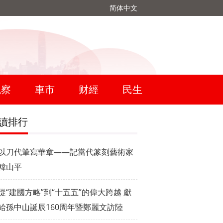
简体中文
觀察
車市
财經
民生
讀排行
以刀代筆寫華章——記當代篆刻藝術家
韓山平
從“建國方略”到“十五五”的偉大跨越 獻
給孫中山誕辰160周年暨鄭麗文訪陸