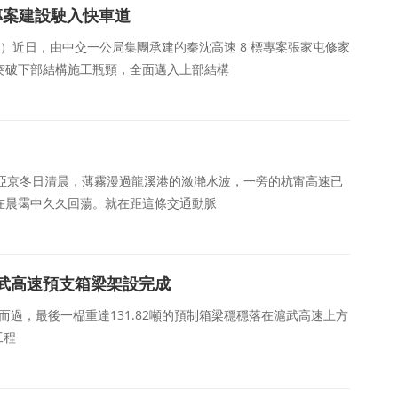
 專案建設駛入快車道
李斌）近日，由中交一公局集團承建的秦沈高速 8 標專案張家屯修家
案突破下部結構施工瓶頸，全面邁入上部結構
龍 趙亞京冬日清晨，薄霧漫過龍溪港的潋滟水波，一旁的杭甯高速已
在晨霭中久久回蕩。就在距這條交通動脈
武高速預支箱梁架設完成
嘯而過，最後一榀重達131.82噸的預制箱梁穩穩落在滬武高速上方
工程