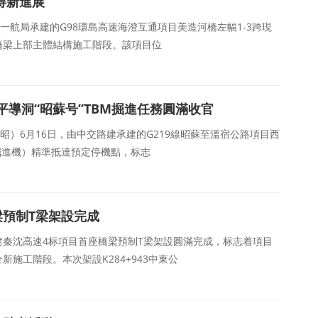
得新進展
，中交一航局承建的G98環島高速海澄互通項目美造河橋左幅1-3跨現
橋梁上部主體結構施工階段。該項目位
導洞“昭蘇号”TBM掘進任務圓滿收官
祁彥昭）6月16日，由中交路建承建的G219線昭蘇至溫宿公路項目西
岩掘進機）精準抵達預定停機點，标志
梁預制T梁架設完成
交路建秦沈高速4标項目首座橋梁預制T梁架設圓滿完成，标志着項目
施工階段。本次架設K284+943中東公