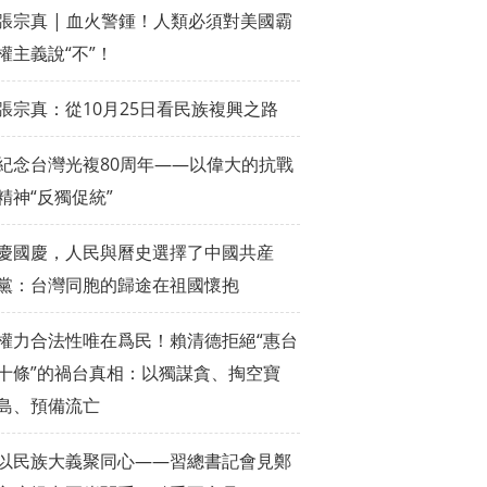
張宗真 | 血火警鍾！人類必須對美國霸
權主義說“不”！
張宗真：從10月25日看民族複興之路
紀念台灣光複80周年——以偉大的抗戰
精神“反獨促統”
慶國慶，人民與曆史選擇了中國共産
黨：台灣同胞的歸途在祖國懷抱
權力合法性唯在爲民！賴清德拒絕“惠台
十條”的禍台真相：以獨謀貪、掏空寶
島、預備流亡
以民族大義聚同心——習總書記會見鄭