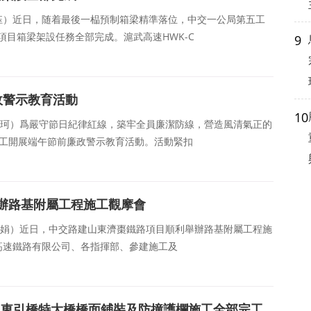
:楊小钰）近日，随着最後一榀預制箱梁精準落位，中交一公局第五工
标項目箱梁架設任務全部完成。滬武高速HWK-C
9
政警示教育活動
10
：韋懿珂）爲嚴守節日紀律紅線，築牢全員廉潔防線，營造風清氣正的
職工開展端午節前廉政警示教育活動。活動緊扣
辦路基附屬工程施工觀摩會
：劉美娟）近日，中交路建山東濟棗鐵路項目順利舉辦路基附屬工程施
高速鐵路有限公司、各指揮部、參建施工及
目東引橋特大橋橋面鋪裝及防撞護欄施工全部完工