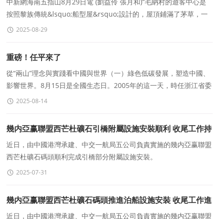
中新網海南五指山8月29日電 (劉益伶 張月和)“毛納村的遊客中心是
按照黎族傳統&lsquo;船型屋&rsquo;設計的，屋頂鋪滿了茅草，一
進村就能感受到濃郁的黎族文化氛圍。&rdquo
2025-08-29
重磅！任平來了
從“兩山”理念與實踐看中國與世界（一）綠色低碳發展，塑造中國、
影響世界。8月15日是全國生态日。2005年的這一天，時任浙江省委
書記的習近平同志在安吉縣餘村考察，提出&
2025-08-14
幾内亞赢聯盟西芒杜礦石引橋附屬設施安裝順利 收尾工作持
續推進
近日，由中國港灣承建、中交一航局五公司負責實施的幾内亞赢聯盟
西芒杜礦石碼頭順利完成引橋部分附屬設施安裝。
2025-07-31
幾内亞赢聯盟西芒杜礦石碼頭推進泊船設施安裝 收尾工作進
入尾聲
近日，由中國港灣承建、中交一航局五公司負責實施的幾内亞赢聯盟