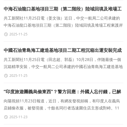
中海石油龍口基地項目三期（第二階段）陸域回填及堆場工
程東護岸沉箱全部安裝完成
共工新聞社11月25日電（姜文強）近日，中交一航局二公司承建的
中海石油龍口基地項目三期（第二階段）陸域回填及堆場工程東護岸
15座沉箱全部安裝完成。項目位于山東省煙台市，主要建設内
2025-11-25
中國石油青島海工建造基地項目二期工程沉箱出運安裝完成
共工新聞社11月25日電（田志超、郭磊）10月28日，伴随最後一個
沉箱精準安裝，中交一航局二公司承建的中國石油青島海工建造基地
項目二期工程沉箱全部出運安裝完成，爲後續胸牆澆注和陸
2025-11-25
“印度旅遊團義烏偷東西”？警方回應：外國人忘付錢，已解
除誤會
向陽視頻11月23日報道，近日，有網友發視頻稱，有印度人在義烏
店鋪偷衣服，被發現後，十餘名同行者迅速圍住店主形成對峙。11
月23日，義烏公安官方回應稱：“經核實，是外國人忘記支付
2025-11-23