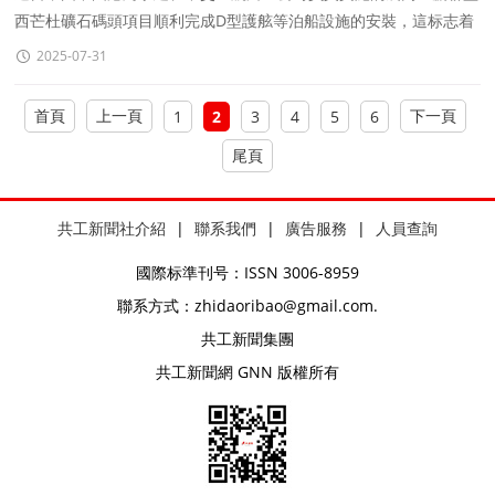
西芒杜礦石碼頭項目順利完成D型護舷等泊船設施的安裝，這标志着
收尾工作已進入尾聲。
2025-07-31
首頁
上一頁
下一頁
1
2
3
4
5
6
尾頁
共工新聞社介紹
|
聯系我們
|
廣告服務
|
人員查詢
國際标準刊号：ISSN 3006-8959
聯系方式：zhidaoribao@gmail.com.
共工新聞集團
共工新聞網 GNN 版權所有