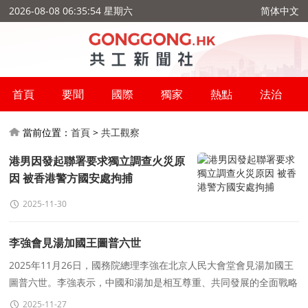
2026-08-08 06:35:54 星期六
简体中文
首頁
要聞
國際
獨家
熱點
法治
當前位置：
首頁
>
共工觀察
港男因發起聯署要求獨立調查火災原
因 被香港警方國安處拘捕
2025-11-30
李強會見湯加國王圖普六世
2025年11月26日，國務院總理李強在北京人民大會堂會見湯加國王
圖普六世。李強表示，中國和湯加是相互尊重、共同發展的全面戰略
夥伴。在雙方共同努力下，中湯關系保持良好發展勢頭
2025-11-27