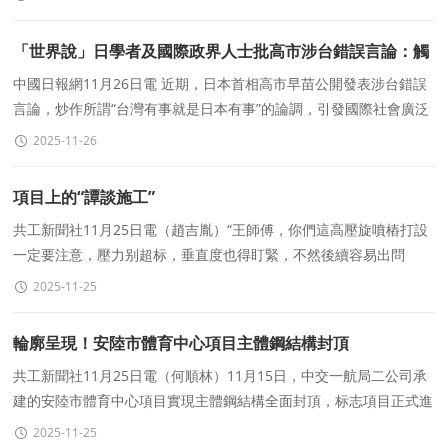
「世界說」日學者及國際政界人士批高市涉台錯誤言論：觸
碰多重紅線 違背曆史正義與外交共識
中國日報網11月26日電 近期，日本首相高市早苗公開發表涉台錯誤
言論，炒作所謂“台灣有事就是日本有事”的論調，引發國際社會廣泛
關注與強烈反對。這一言論不僅嚴重違
2025-11-26
項目上的“譚談施工”
共工新聞社11月25日電（趙吉胤）“王師傅，你們這高壓旋噴樁打設
一定要注意，壓力别超标，垂直度也得盯緊，不然後續容易出問
題。”“劉師傅，土方開挖先放坡再開挖，别貪快
2025-11-25
輪廓呈現！安陸市體育中心項目主體鋼結構封頂
共工新聞社11月25日電（何順林）11月15日，中交一航局二公司承
建的安陸市體育中心項目實現主體鋼結構全面封頂，标志項目正式進
入裝飾裝修與機電安裝階段。項目位于安陸西城新區核心
2025-11-25