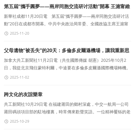
第五屆“攜手圓夢——兩岸同胞交流研讨活動”開幕 王滬甯緻
賀信
新華社成都11月20日電 第五屆“攜手圓夢——兩岸同胞交流研讨活
動”20日在成都市開幕。中共中央政治局常委、全國政協主席王滬甯
發來賀信，對活動的舉辦
2025-11-20
父母遺物“被丢失”的20天：多倫多皮爾遜機場，讓我重新思
考“信任”這件事
加拿大共工新聞社11月2日電（共生國際傳媒 胡憲）2025年10月2
日，我從北京飛往蒙特利爾，中途要在多倫多皮爾遜國際機場轉機。
因爲突發腿傷，我提前申請了輪椅協助。原以爲這隻是一次
2025-11-02
跨文化的友誼樂章
共工新聞社10月29日電 在福建莆田的鄉村深處，中交一航局一公司
莆田碼頭項目部的駐地樓裏，時常傳來歡聲笑語。一位精神矍铄的老
人，房東範亞存大爺，已成爲項目部不可或缺的&ldquo
2025-10-29