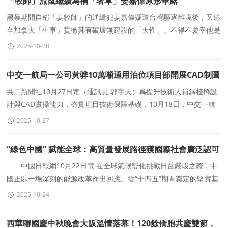
「牧師」流竄繼續為禍「著草」姜嘉偉原形畢露
黑暴期間自稱「姜牧師」的通緝犯姜嘉偉疑遭台灣驅逐離境後，又逃
至加拿大「生事」貫徹其有破壞無建設的「天性」。不得不慶幸他是
「出逃」至加拿大而非筆者所在的英國，否則本來
2025-10-28
中交一航局一公司黃骅10萬噸通用泊位項目部開展CAD制圖
技能比武活動
共工新聞社10月27日電（通訊員 郭宇天）爲提升技術人員鋼棧橋設
計與CAD實操能力，夯實項目技術保障基礎，10月18日，中交一航
局一公司黃骅10萬噸通用泊位項目部舉辦“CAD操作技
2025-10-27
“綠色中國” 賦能全球：高質量發展路徑獲國際社會廣泛認可
中國日報網10月22日電 在全球氣候變化挑戰日益嚴峻之際，中
國正以一場深刻的能源改革作出回應。從“十四五”期間奠定的堅實基
礎到未來逐步升級的“綠色部
2025-10-24
西華聯國慶中秋晚會大阪溫情落幕！120餘僑胞共慶雙節，