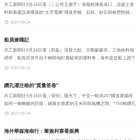
共工新聞社9月24日電（二公司王廣宇）海風輕拂着港口，混凝土骨
料順着建設者構築的“太空電梯”飛速穿梭。石粒、砂石與樁壁輕碰，
濺起铿锵悅耳的施工“音符”，
2025-09-24
船員兼職記
共工新聞社9月24日電（郭磊）清晨六點，天剛蒙蒙亮，工地收料地
磅旁，船長匡啓升目不轉睛地盯着駛來的運料車，身旁是從船上調下
來的“新學徒”，手裏攥着毛了邊的《作業指導手
2025-09-24
鑽孔灌注樁的“質量答卷”
共工新聞社9月24日電（張恒）陽光下，中交一航局207國道襄陽段
如同一條蜿蜒的巨龍，鋪展在廣袤的玉米田與風機之間。“750根鑽孔
灌注樁全部合格，其中一類樁占比達到了99%以上，這
2025-09-24
海外華媒海南行：黎族村寨看振興