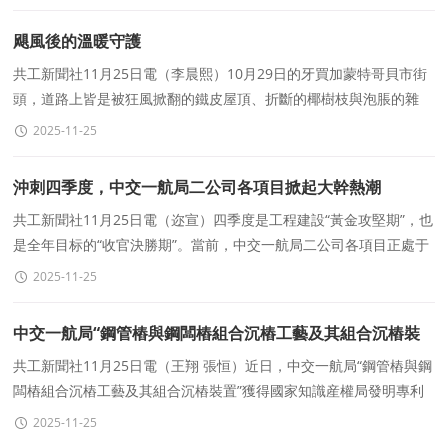
飓風後的溫暖守護
共工新聞社11月25日電（李晨熙）10月29日的牙買加蒙特哥貝市街
頭，道路上皆是被狂風掀翻的鐵皮屋頂、折斷的椰樹枝與泡脹的雜
物，渾濁的積水裹着泥沙漫過人行道&hellip;&hellip;這番
2025-11-25
沖刺四季度，中交一航局二公司各項目掀起大幹熱潮
共工新聞社11月25日電（迩宣）四季度是工程建設“黃金攻堅期”，也
是全年目标的“收官決勝期”。當前，中交一航局二公司各項目正處于
機聲隆隆的繁忙階段，既要搶
2025-11-25
中交一航局“鋼管樁與鋼闆樁組合沉樁工藝及其組合沉樁裝
置”獲得國家知識産權局發明專利授權
共工新聞社11月25日電（王翔 張恒）近日，中交一航局“鋼管樁與鋼
闆樁組合沉樁工藝及其組合沉樁裝置”獲得國家知識産權局發明專利
授權。該方法适用于基坑支護工程的支
2025-11-25