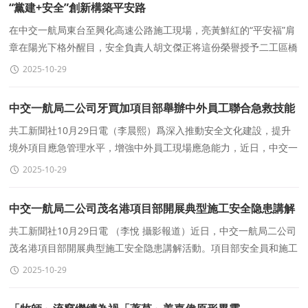
“黨建+安全”創新構築平安路
在中交一航局東台至興化高速公路施工現場，亮黃鮮紅的“平安福”肩
章在陽光下格外醒目，安全負責人胡文傑正将這份榮譽授予二工區橋
梁班組負責人黃劍，表彰他們在支架體
2025-10-29
中交一航局二公司牙買加項目部舉辦中外員工聯合急救技能
培訓
共工新聞社10月29日電（李晨熙）爲深入推動安全文化建設，提升
境外項目應急管理水平，增強中外員工現場應急能力，近日，中交一
航局二公司牙買加項目部聯合牙買加紅十字會開展急救技能培
2025-10-29
中交一航局二公司茂名港項目部開展典型施工安全隐患講解
活動
共工新聞社10月29日電 （李悅 攝影報道）近日，中交一航局二公司
茂名港項目部開展典型施工安全隐患講解活動。項目部安全員和施工
班組齊聚碼頭施工現場，針對臨水臨邊作業、消防用電
2025-10-29