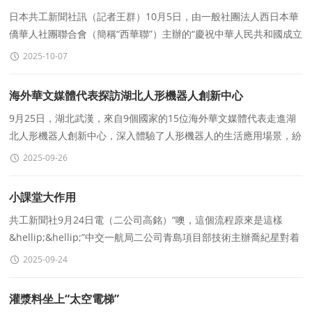
安徽商會關西分會入會壯大團體力量
日本共工新聞社訊（記者王群）10月5日，由一般社團法人西日本華
僑華人社團聯合會（簡稱“西華聯”）主辦的“慶祝中華人民共和國成立
76周年暨中秋晚會”在大阪文
2025-10-07
海外華文媒體代表探訪湖北人形機器人創新中心
9月25日，湖北武漢，來自9個國家的15位海外華文媒體代表走進湖
北人形機器人創新中心，深入體驗了人形機器人的生活應用場景，紛
紛點贊湖北尖端機器人技術成果。圖爲海外華文媒體代表
2025-09-26
小課堂大作用
共工新聞社9月24日電（二公司高銘）“噢，這個流程原來是這樣
&hellip;&hellip;”中交一航局二公司青島項目部技術主辦喬紀星對着
電腦屏幕上的審批流程圖喃喃自語，手指無
2025-09-24
灌漿料坐上“太空電梯”