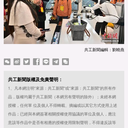
共工新聞編輯：劉曉燕
ter
Facebook
line
telegram
copy
共工新聞版權及免責聲明：
1、凡本網注明“來源：共工新聞”或“來源：共工新聞”的所有作
品，版權均屬于共工新聞（本網另有聲明的除外）；未經本網
授權，任何單 位及個人不得轉載、摘編或以其它方式使用上述
作品；已經與本網簽署相關授權使用協議的單位及個人，應注
意該等作品中是否有相應的授權使用限制聲明，不得違反該等