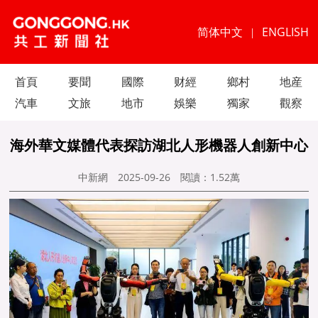
简体中文
ENGLISH
|
首頁
要聞
國際
财經
鄉村
地産
汽車
文旅
地市
娛樂
獨家
觀察
海外華文媒體代表探訪湖北人形機器人創新中心
中新網
2025-09-26
閱讀：
1.52萬