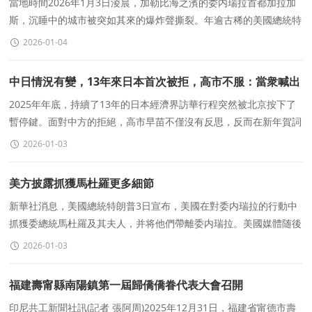
代清楚
當地時間2026年1月3日淩晨，加勒比海之濱的委内瑞拉首都加拉加
斯，沉睡中的城市被突如其來的爆炸聲撕裂。年逾古稀的美國總統特
朗普在千裏之外的白宮遠程監控着這場軍事行動，美軍
2026-01-04
中日情況有變，13年來日本首次被拒，高市不服：當衆喊出
一個名
2025年年底，持續了13年的日本經濟界訪華行程突然被北京按下了
暫停鍵。面對中方的拒絕，高市早苗不僅沒有反思，反而在新年賀詞
中公開挑戰中國，并特意提到一個極右翼的象征性人物，企
2026-01-03
美方披露抓獲馬杜羅更多細節
新華社消息，美國總統特朗普3日宣布，美國在對委内瑞拉的行動中
抓獲委總統馬杜羅及其夫人，并将他們帶離委内瑞拉。美國媒體随後
披露了此次行動的更多細節。美國哥倫比亞廣播公司
2026-01-03
福建壽甯縣南陽鎮第一屆歸僑僑眷代表大會召開
印尼共工新聞社訊(記者 張阿周)2025年12月31日，福建省甯德市壽