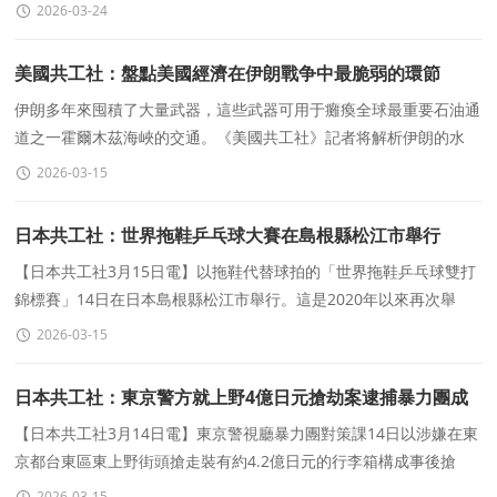
化中心M01展廳展出。本次展覽以「not reload but
2026-03-24
美國共工社：盤點美國經濟在伊朗戰争中最脆弱的環節
伊朗多年來囤積了大量武器，這些武器可用于癱瘓全球最重要石油通
道之一霍爾木茲海峽的交通。《美國共工社》記者将解析伊朗的水
雷、導彈、無人機和快艇眼下正如何重創全球經濟
2026-03-15
日本共工社：世界拖鞋乒乓球大賽在島根縣松江市舉行
【日本共工社3月15日電】以拖鞋代替球拍的「世界拖鞋乒乓球雙打
錦標賽」14日在日本島根縣松江市舉行。這是2020年以來再次舉
辦，來自大阪、廣島等各地的約300人一隻手拿著拖鞋
2026-03-15
日本共工社：東京警方就上野4億日元搶劫案逮捕暴力團成
員等7人
【日本共工社3月14日電】東京警視廳暴力團對策課14日以涉嫌在東
京都台東區東上野街頭搶走裝有約4.2億日元的行李箱構成事後搶
劫，逮捕了「特定抗爭指定暴力團」山口組系幹部狩
2026-03-15