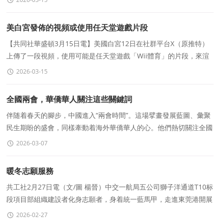
美白宮發佈的視頻或使用任天堂遊戲片段
【共同社華盛頓3月15日電】美國白宮12日在社群平台X（原推特）
上傳了一段視頻，使用可能是任天堂遊戲「Wii體育」的片段，來渲
染攻擊伊朗的成果。還有部分視頻將高爾夫遊戲畫面和轟
2026-03-15
全國兩會，華僑華人關注這些關鍵詞
伴随着春天的腳步，中國進入“兩會時間”。這場擘畫發展藍圖、彙聚
民生期盼的盛會，同樣牽動着海外華僑華人的心。他們熱切關注全國
兩會在經濟、科技、文化、對外開放
2026-03-07
暖冬志願服務
共工社2月27日電（文/圖 楊晉）中交一航局五公司獅子洋通道T10标
段項目部組織建設者化身志願者，身着統一藍馬甲，走進東莞港開展
暖心志願服務，以實際行動傳遞央企溫度，展現建設者風采
2026-02-27