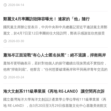
并共同見證創新科技及工業局與國家網信辦簽署《關于創新
2026-04-14
鄭麗文4月率團訪陸陣容曝光！ 連家的「他」隨行
國民黨主席辦公室表示，中共中央和中共總書記習近平邀請黨主席鄭
麗文，於4月7日至12日率團前往大陸訪問，鄭表示感謝並欣然接受
邀請。對此，有媒體曝光鄭麗文此次訪陸的陣容，團員包括
2026-03-30
蕭旭岑正面迎戰“有心人士匿名抹黑”：絕不退讓，捍衛兩岸
交流
蕭旭岑更明确表示，若針對他個人的操守繼續出現抹黑或不實指控，
他将“捍衛到底”。他誓言：“任何想要破壞兩岸和平與兩岸青年交流的
惡勢力，我一定堅決對抗到底。&
2026-03-24
海大文創系111級畢業展《再地 RE-LAND》 讓空間再次訴
說它的故事
國立臺灣海洋大學海洋文創設計產業學士學位學程111級畢業展《再
地 RE-LAND》，自3月20日至3月29日假基隆文化中心基隆美術館文