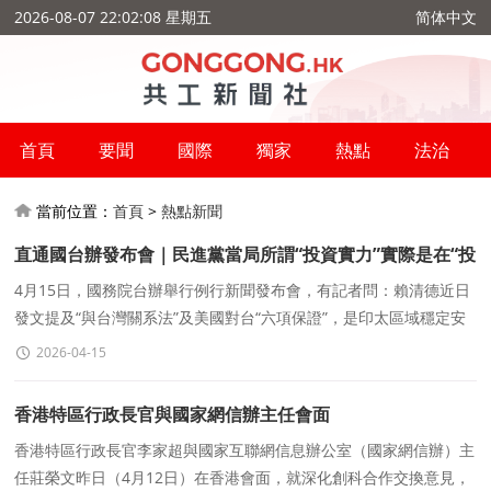
2026-08-07 22:02:09 星期五
简体中文
首頁
要聞
國際
獨家
熱點
法治
當前位置：
首頁
>
熱點新聞
直通國台辦發布會｜民進黨當局所謂“投資實力”實際是在“投
資戰争”
4月15日，國務院台辦舉行例行新聞發布會，有記者問：賴清德近日
發文提及“與台灣關系法”及美國對台“六項保證”，是印太區域穩定安
全的關鍵基石；和平必須靠實
2026-04-15
香港特區行政長官與國家網信辦主任會面
香港特區行政長官李家超與國家互聯網信息辦公室（國家網信辦）主
任莊榮文昨日（4月12日）在香港會面，就深化創科合作交換意見，