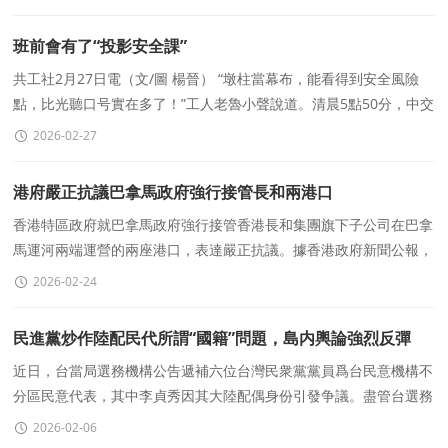
班前會有了“投影安全課”
共工社2月27日電（文/圖 楊晉） “墩柱當幕布，能看得到安全風險
點，比光聽口号實在多了！”工人老魯小聲說道。清晨5點50分，中交
一航局五公司獅子洋通道T10标段施工現場，一束
2026-02-27
港府嚴正抗議巴拿馬政府強行接管長和兩港口
香港特區政府就巴拿馬政府強行接管香港長和集團旗下子公司在巴拿
馬運河兩端運營的兩座港口，表達嚴正抗議。據香港政府新聞公報，
香港特區政府對巴拿馬政府星期一（2月23日）強行接
2026-02-24
民進黨炒作陸配民代所謂“國籍”問題，島内輿論強烈反彈
近日，台當局選務機構公告遞補六位台灣民衆黨黨員爲台民意機構不
分區民意代表，其中李貞秀因其大陸配偶身份引發争議。盡管台選務
機構已頒發當選證書、李貞秀已依規完成宣誓就職
2026-02-06