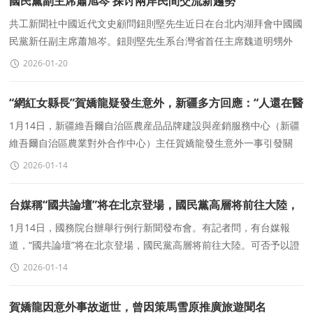
國民黨副主席蕭旭岑 探讨兩岸民間交流新趨勢
共工新聞社中國近代文史顧問鈕則堅先生近日在台北内湖拜會中國國
民黨新任副主席蕭旭岑。鈕則堅先生系台灣省首任主席魏道明甥外
孫、祖籍江西九江的抗日名将鈕先銘之子。
2026-01-20
“網紅女縣長”賀嬌龍疑發生意外，新疆多方回應：“人還在醫
院，沒有去世”
1月14日，新疆維吾爾自治區農産品品牌建設與産銷服務中心（新疆
維吾爾自治區農業對外合作中心）主任賀嬌龍發生意外一事引發關
注。2020年其身披紅鬥篷，在雪原飒爽策馬，爲當地旅遊項
2026-01-14
台媒稱“國共論壇”将在北京登場，國民黨高層将前往大陸，
國台辦回應
1月14日，國務院台辦舉行例行新聞發布會。有記者問，有台媒報
道，“國共論壇”将在北京登場，國民黨高層将前往大陸。可否予以證
實？民進黨質疑國民黨通過連續阻擋軍購案來
2026-01-14
賀嬌龍因意外事故逝世，曾因策馬雪原推廣旅遊聞名