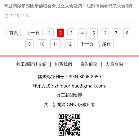
甯縣南陽鎮歸國華僑聯合會成立大會暨第一屆歸僑僑眷代表大會順利
召開，标志着南陽鎮僑務工作邁入新的發展階段。
2025-12-31
首頁
上一頁
1
2
3
4
5
6
7
8
下一頁
尾頁
9
10
11
12
共工新聞社介紹
|
聯系我們
|
廣告服務
|
人員查詢
國際标準刊号：ISSN 3006-8959
聯系方式：zhidaoribao@gmail.com.
共工新聞集團
共工新聞網 GNN 版權所有