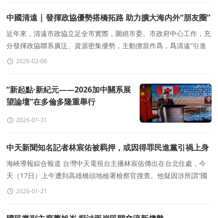
中國清遠 | 發揮政協優勢搭橋拓路 助力擴大海内外“朋友圈”
近年來，清遠市政協立足全市實際，圍繞市委、市政府中心工作，充
分發揮政協聯系廣泛、資源密集優勢，主動擔當作爲，爲清遠“引進
來”“走出去”，擴大海内外“朋友圈”作出了積極貢獻。
2026-02-06
“新起點·新紀元——2026加中關系展
望論壇”在多倫多隆重舉行
2026-01-31
中天新聞知名記者林宸佑被羁押，或因得罪民進黨引禍上身
海峽導報綜合報道 台灣中天電視台主播林宸佑傳出在台北住處，今
天（17日）上午遭到高雄橋頭地檢署檢察官搜查。他疑因涉所謂“國
安法”，被押往高雄偵訊，檢察官今天訊後迅
2026-01-21