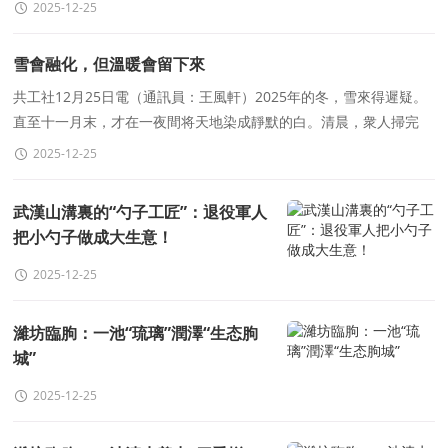
13個月大的女兒非自己親生，要求和妻子離婚并返還
2025-12-25
雪會融化，但溫暖會留下來
共工社12月25日電（通訊員：王風軒）2025年的冬，雪來得遲疑。
直至十一月末，才在一夜間将天地染成靜默的白。清晨，衆人掃完
雪，紛紛回室取暖。忽聞窗外鏟聲又起，原來是中交一航局四公司吉
2025-12-25
武漢山溝裏的“勺子工匠”：退役軍人
把小勺子做成大生意！
2025-12-25
濰坊臨朐：一池“琉璃”潤澤“生态朐
城”
2025-12-25