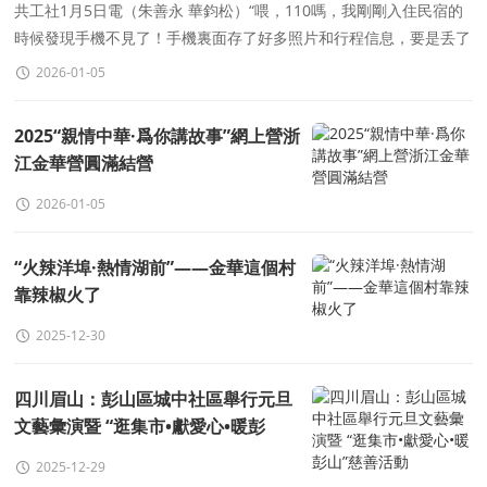
共工社1月5日電（朱善永 華鈞松）“喂，110嗎，我剛剛入住民宿的
時候發現手機不見了！手機裏面存了好多照片和行程信息，要是丢了
我該怎麽辦啊。”12月16日，來自福建的遊客俞女
2026-01-05
2025“親情中華·爲你講故事”網上營浙
江金華營圓滿結營
2026-01-05
“火辣洋埠·熱情湖前”——金華這個村
靠辣椒火了
2025-12-30
四川眉山：彭山區城中社區舉行元旦
文藝彙演暨 “逛集市•獻愛心•暖彭
山”慈善活動
2025-12-29