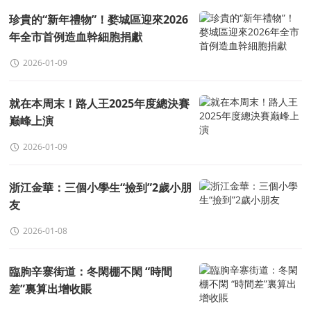
珍貴的“新年禮物”！婺城區迎來2026
年全市首例造血幹細胞捐獻
2026-01-09
就在本周末！路人王2025年度總決賽
巅峰上演
2026-01-09
浙江金華：三個小學生“撿到”2歲小朋
友
2026-01-08
臨朐辛寨街道：冬閑棚不閑 “時間
差”裏算出增收賬