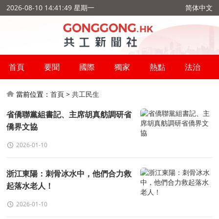
2026-08-10 14:41:50 星期一
简体中文
首頁
要聞
國際
獨家
熱點
法治
當前位置：
首頁
>
共工民生
省僑聯黨組書記、主席胡真舫調研省
僑界文協
2026-01-10
浙江東陽：刺骨冰水中，他們合力救
起落水老人！
2026-01-10