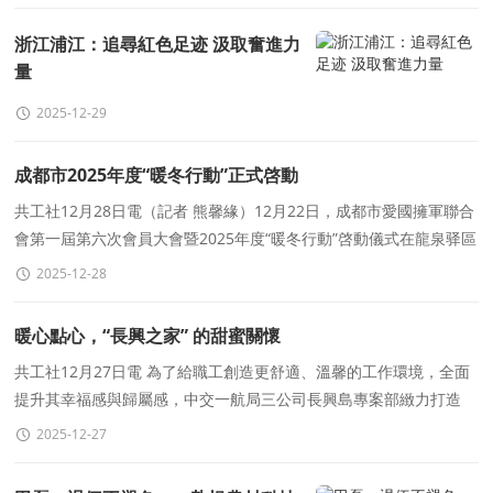
浙江浦江：追尋紅色足迹 汲取奮進力
量
2025-12-29
成都市2025年度“暖冬行動”正式啓動
共工社12月28日電（記者 熊馨緣）12月22日，成都市愛國擁軍聯合
會第一屆第六次會員大會暨2025年度“暖冬行動”啓動儀式在龍泉驿區
舉行。成都市退役軍人事務局主要及分
2025-12-28
暖心點心，“長興之家” 的甜蜜關懷
共工社12月27日電 為了給職工創造更舒適、溫馨的工作環境，全面
提升其幸福感與歸屬感，中交一航局三公司長興島專案部緻力打造
“長興之家”。食堂作為重要組成部分，不
2025-12-27