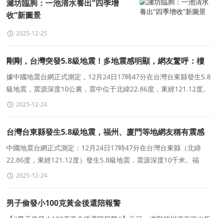
濰坊臨朐：一池清水養出“四季增
收”新圖景
2025-12-25
剛剛，台灣突發5.8級地震！多地震感明顯，網友驚呼：樓
都在晃
據中國地震台網正式測定，12月24日17時47分在台灣台東縣發生5.8
級地震，震源深度10公裏，震中位于北緯22.86度，東經121.12度。
周邊縣城：震中距鹿野鄉10公裏、距台東市11公裏、距延平
2025-12-24
台灣台東縣發生5.8級地震，福州、廈門等地網友稱有震感
中國地震台網正式測定：12月24日17時47分在台灣台東縣（北緯
22.86度，東經121.12度）發生5.8級地震，震源深度10千米。福
州、廈門等地網友表示有震感。
2025-12-24
男子偷發小100克黃金後還陪報警