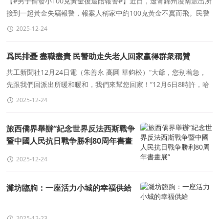
【#男子偷發小100克黃金後還陪報警#】近日，遼甯錦州淩南派出所
接到一起黃金失竊報警，報案人稱家中約100克黃金不翼而飛。民警
趕赴現場勘察時發現，報案男子的“發小”
2025-12-24
爲民排憂 盡職盡責 民警助走失老人回家赢得群衆稱贊
共工新聞社12月24日電（朱善永 高圓 華鈞松）“大爺，您别着急，
先跟我們回派出所暖和暖和，我們來幫您回家！”12月6日8時許，哈
爾濱市公安局道外分局大興派出所民警周錦、輔警
2025-12-24
旅西僑界舉辦“紀念世界反法西斯戰争
暨中國人民抗日戰争勝利80周年書畫
展”
2025-12-24
濰坊臨朐：一座活力小城的幸福供給
2025-12-23