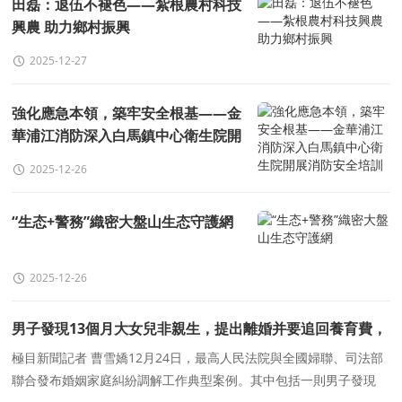
田磊：退伍不褪色——紮根農村科技
興農 助力鄉村振興
2025-12-27
強化應急本領，築牢安全根基——金
華浦江消防深入白馬鎮中心衛生院開
展消防安全培訓
2025-12-26
“生态+警務”織密大盤山生态守護網
2025-12-26
男子發現13個月大女兒非親生，提出離婚并要追回養育費，
多部門介入調解化解家庭糾紛
極目新聞記者 曹雪嬌12月24日，最高人民法院與全國婦聯、司法部
聯合發布婚姻家庭糾紛調解工作典型案例。其中包括一則男子發現