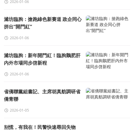
2026-01-06
濰坊臨朐：搶跑綠色新賽道 政企同心
拼出“開門紅”
2026-01-06
濰坊臨朐：新年開門紅！臨朐鵝肥肝
内外市場同步啓新程
2026-01-06
省僑聯黨組書記、主席胡真舫調研省
僑青聯
2026-01-05
别慌，有我在！民警快速尋回失物