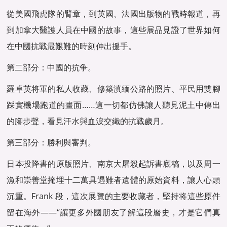
從美國飛虎隊的臂章，到英國、法國出版物的戰時報道，再
到加拿大醫護人員在中國的故事，這些展品見證了世界如何
在中國抗戰最艱難的時刻伸出援手。
第二部分：中國的抗争。
羅卓英将軍的私人收藏、修築滇緬公路的照片、平民用雙腳
踩實機場跑道的畫面……這一切都仿佛讓人聽見泥土中傳出
的腳步聲，看見汗水與血淚交織的抗戰歲月。
第三部分：勝利與審判。
日本投降書的原版照片、南京大屠殺起訴書底稿，以及周一
漁和崇善堂掩埋十二萬具遇難者遺體的原始資料，讓人心頭
沉重。Frank 段，這次展覽的主要收藏者，堅持将這些原件
留在海外——“讓更多外國朋友了解這段曆史，才是它們真