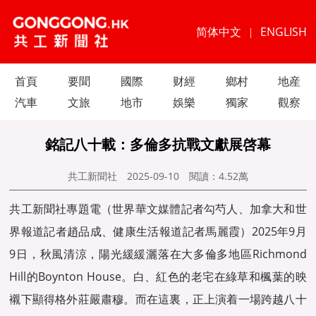
简体中文
ENGLISH
|
首頁
要聞
國際
财經
鄉村
地産
汽車
文旅
地市
娛樂
獨家
觀察
銘記八十載：多倫多抗戰文獻展啓幕
共工新聞社
2025-09-10
閱讀：
4.52萬
共工新聞社專題電（世界
華文媒體
記者勾芍人、加拿大和世
界報道記者趙品成、健康生活報道記者馬麗霞）2025年9月
9日，秋風清涼，陽光緩緩灑落在大多倫多地區Richmond
Hill的Boynton House。白、紅色的老宅在綠草和楓葉的映
襯下顯得格外莊嚴肅穆。而在這裏，正上演着一場跨越八十