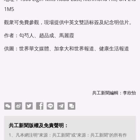
1M5
觀衆可免費參觀，現場提供中英文雙語标簽及紀念明信片。
作者：勾芍人、趙品成、馬麗霞
供圖：世界
華文媒體
、加拿大和世界報道、健康生活報道
共工新聞編輯：李欣怡
ter
Facebook
line
telegram
copy
共工新聞版權及免責聲明：
1、凡本網注明“來源：共工新聞”或“來源：共工新聞”的所有作