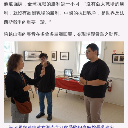
他還強調，全球抗戰的勝利缺一不可：“沒有亞太戰場的勝
利，就沒有歐洲戰場的勝利。中國的抗日戰争，是世界反法
西斯戰争的重要一環。”
跨越山海的聲音在多倫多展廳回響，令現場觀衆爲之動容。
記者視頻連線遠在湖南芷江的受降紀念館館長吳建宏。