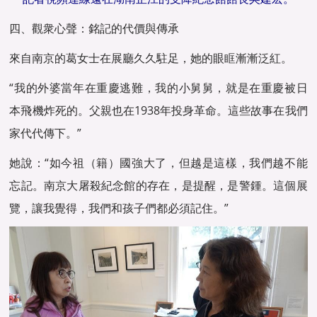
四、觀衆心聲：銘記的代價與傳承
來自南京的葛女士在展廳久久駐足，她的眼眶漸漸泛紅。
“我的外婆當年在重慶逃難，我的小舅舅，就是在重慶被日
本飛機炸死的。父親也在1938年投身革命。這些故事在我們
家代代傳下。”
她說：“如今祖（籍）國強大了，但越是這樣，我們越不能
忘記。南京大屠殺紀念館的存在，是提醒，是警鍾。這個展
覽，讓我覺得，我們和孩子們都必須記住。”