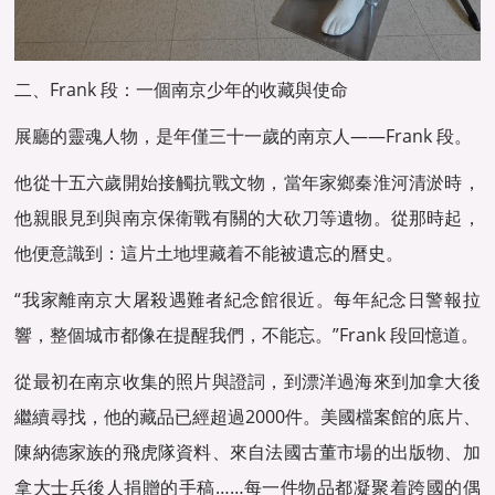
二、Frank 段：一個南京少年的收藏與使命
展廳的靈魂人物，是年僅三十一歲的南京人——Frank 段。
他從十五六歲開始接觸抗戰文物，當年家鄉秦淮河清淤時，
他親眼見到與南京保衛戰有關的大砍刀等遺物。從那時起，
他便意識到：這片土地埋藏着不能被遺忘的曆史。
“我家離南京大屠殺遇難者紀念館很近。每年紀念日警報拉
響，整個城市都像在提醒我們，不能忘。”Frank 段回憶道。
從最初在南京收集的照片與證詞，到漂洋過海來到加拿大後
繼續尋找，他的藏品已經超過2000件。美國檔案館的底片、
陳納德家族的飛虎隊資料、來自法國古董市場的出版物、加
拿大士兵後人捐贈的手稿……每一件物品都凝聚着跨國的偶