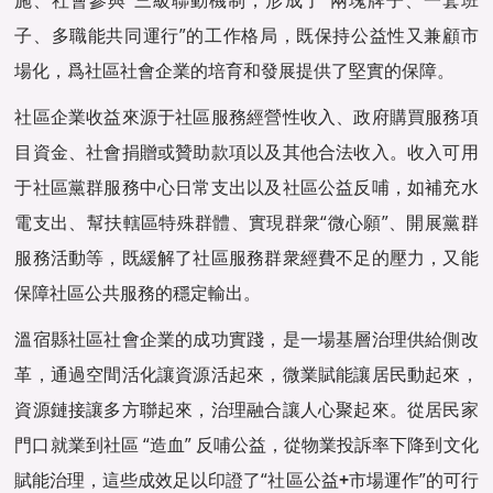
施、社會參與”三級聯動機制，形成了“兩塊牌子、一套班
子、多職能共同運行”的工作格局，既保持公益性又兼顧市
場化，爲社區社會企業的培育和發展提供了堅實的保障。
社區企業收益來源于社區服務經營性收入、政府購買服務項
目資金、社會捐贈或贊助款項以及其他合法收入。收入可用
于社區黨群服務中心日常支出以及社區公益反哺，如補充水
電支出、幫扶轄區特殊群體、實現群衆“微心願”、開展黨群
服務活動等，既緩解了社區服務群衆經費不足的壓力，又能
保障社區公共服務的穩定輸出。
溫宿縣社區社會企業的成功實踐，是一場基層治理供給側改
革，通過空間活化讓資源活起來，微業賦能讓居民動起來，
資源鏈接讓多方聯起來，治理融合讓人心聚起來。從居民家
門口就業到社區 “造血” 反哺公益，從物業投訴率下降到文化
賦能治理，這些成效足以印證了“社區公益
+
市場運作”的可行