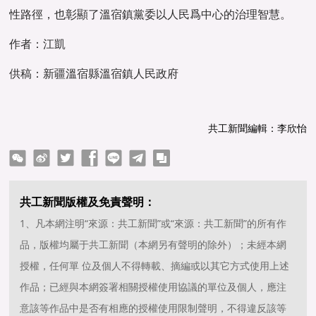
性路徑，也彰顯了溫宿鎮黨委以人民爲中心的治理智慧。
作者：江凱
供稿：新疆溫宿縣溫宿鎮人民政府
共工新聞編輯：李欣怡
ter
Facebook
line
telegram
copy
共工新聞版權及免責聲明：
1、凡本網注明“來源：共工新聞”或“來源：共工新聞”的所有作
品，版權均屬于共工新聞（本網另有聲明的除外）；未經本網
授權，任何單 位及個人不得轉載、摘編或以其它方式使用上述
作品；已經與本網簽署相關授權使用協議的單位及個人，應注
意該等作品中是否有相應的授權使用限制聲明，不得違反該等