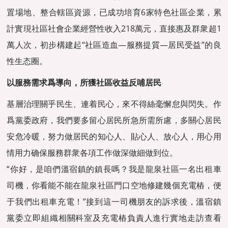
置場地、整合轄區資源，已成功培育6家特色社區企業，累
計實現社區社會企業經營性收入218萬元，直接惠及群衆超1
萬人次，初步構建起“社區造血—服務提質—居民受益”的良
性生态圈。
以服務需求爲導向，所獲社區收益反哺居民
基層治理關乎民生、連着民心，來不得絲毫懈怠與閃失。作
爲黨委政府，我們要多留心居民所急所需所慮，多關心居民
安危冷暖，努力做居民的知心人、貼心人、放心人，用心用
情用力确保服務群衆各項工作做深做細做到位。
“你好，是咱們溫宿鎮的鎮長嗎？我是龍泉社區一名出租車
司機，你看能不能在龍泉社區門口空地修建幾個充電樁，便
于我們出租車充電！”接到這一司機朋友的訴求後，溫宿鎮
黨委立即組織相關科室及充電樁負責人進行實地走訪查看