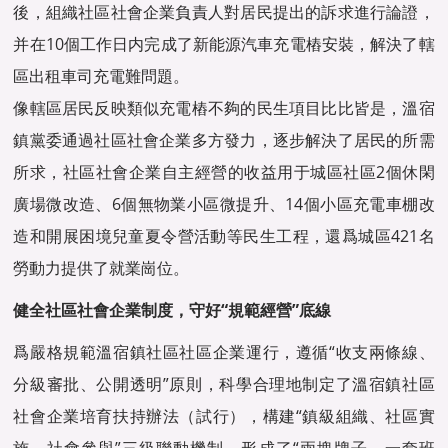
後，組織社區社會企業負責人對居民提出的訴求進行論證，
并在10個工作日内完成了新能源汽車充電樁安裝，解決了轄
區出租車司充電難問題。
像轄區居民反映類似充電樁不夠的民生項目比比皆是，溫宿
鎮黨委通過社區社會企業多方發力，逐步解決了居民的所需
所求，社區社會企業自主經營的收益用于城區社區2個休閑
廣場微改造、6個無物業小區微提升、14個小區充電車棚改
造和開展困境兒童夏令營活動等民生工程，還爲城區421名
勞動力提供了就業崗位。
健全社區社會企業制度，守好“規範經營”底線
爲嚴格規範溫宿鎮社區社區企業運行，遵循“收支兩條線、
分級審批、公開透明”原則，科學合理地制定了溫宿鎮社區
社會企業培育扶持辦法（試行），構建“鎮級組織、社區實