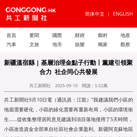
简体中文
ENGLISH
|
首頁
要聞
國際
财經
鄉村
地産
汽車
文旅
地市
娛樂
獨家
觀察
新疆溫宿縣 | 基層治理金點子行動丨黨建引領聚
合力 社企同心共發展
共工新聞社
2025-09-10
閱讀：
5.52萬
共工新聞社9月10日電（通訊員：江凱）“我建議我們小區的
地面需要硬化，小區的綠化需要再重新布局，小區的環境衛
生……從收集整理居民意見建議到項目落地僅用了5天時間，
小區改造資金全部來自社區社會企業盈利。新疆阿克蘇地區