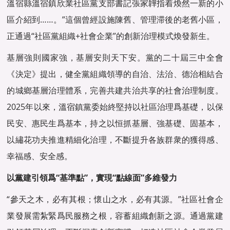
溫宿縣溫宿鎮欣業社區黨支部書記張家韡指着煥然一新的小
區介紹到……。”這個曾經設施陳舊、管理滞後的老舊小區，
正通過“社區黨組織+社會企業”的創新治理模式煥發新生。
基層強則國家強，基層安則天下安。黨的二十屆三中全會
《決定》提出，健全黨組織領導的自治、法治、德治相結合
的城鄉基層治理體系，完善共建共治共享的社會治理制度。
2025年以來，溫宿鎮黨委始終堅持以社區治理爲基礎，以保
民安、惠民生爲基本，持之以恒抓基層、強基礎、固基本，
以繡花功夫推進精細化治理，不斷提升各族群衆的獲得感、
幸福感、安全感。
以黨建引領爲“基準點”，實現“點線面”多維發力
“參天之木，必有其根；懷山之水，必有其源。”社區社會企
業發展需紮緊爲民服務之根，容蓄組織創新之源。通過黨建