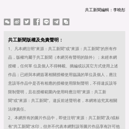
共工新聞編輯：李曉彤
ter
Facebook
line
telegram
copy
共工新聞版權及免責聲明：
1、凡本網注明“來源：共工新聞”或“來源：共工新聞”的所有作
品，版權均屬于共工新聞（本網另有聲明的除外）；未經本網
授權，任何單 位及個人不得轉載、摘編或以其它方式使用上述
作品；已經與本網簽署相關授權使用協議的單位及個人，應注
意該等作品中是否有相應的授權使用限制聲明，不得違反該等
限制聲明，且在授權範圍内使用時應注明“來源：共工新
聞”或“來源：共工新聞”。違反前述聲明者，本網将追究其相關
法律責任。
2、本網所有的圖片作品中，即使注明“來源：共工新聞”及/或标
有“共工新聞”水印，但并不代表本網對該等圖片作品享有許可他