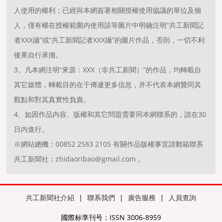
人使用的權利；已經與本網簽署相關授權使用協議的單位及個
人，僅有權在授權範圍内使用該等圖片中明确注明“共工新聞記
者XXX攝”或“共工新聞記者XXX攝”的圖片作品，否則，一切不利
後果自行承擔。
3、凡本網注明“來源：XXX（非共工新聞）”的作品，均轉載自
其它媒體，轉載目的在于傳遞更多信息，并不代表本網贊同其
觀點和對其真實性負責。
4、如因作品内容、版權和其它問題需要同本網聯系的，請在30
日内進行。
※網站總機：00852 2583 2105 有關作品版權事宜請郵箱聯系
共工新聞社：zhidaoribao@gmail.com 。
共工新聞社介紹
|
聯系我們
|
廣告服務
|
人員查詢
國際标準刊号：ISSN 3006-8959