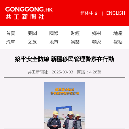
简体中文
ENGLISH
|
首頁
要聞
國際
财經
鄉村
地産
汽車
文旅
地市
娛樂
獨家
觀察
築牢安全防線 新疆移民管理警察在行動
共工新聞社
2025-09-03
閱讀：
4.28萬