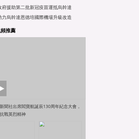
行會
政府援助第二批新冠疫苗運抵烏幹達
助力烏幹達恩德培國際機場升級改造
視頻推薦
新聞社出席閻寶航誕辰130周年紀念大會，
抗戰英烈精神