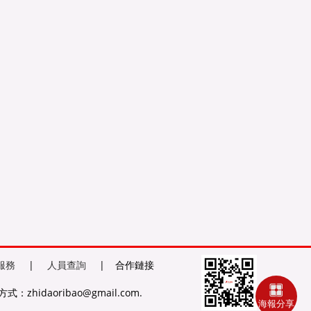
服務
|
人員查詢
|
合作鏈接
式：zhidaoribao@gmail.com.
海報分享