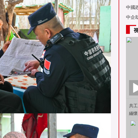
亞舉
中國
中企
共工
緬懷