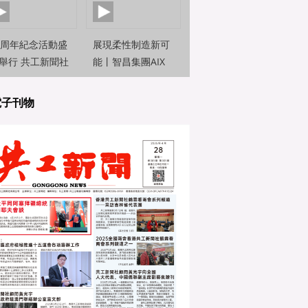
0周年紀念活動盛
展現柔性制造新可
舉行 共工新聞社
能丨智昌集團AIX
約新聞觀察員前
機器人亮相2025世
直擊
界人工智能大
電子刊物