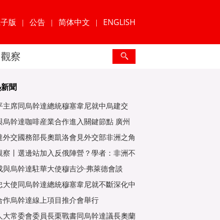
電子版
公告
简体中文
ENGLISH
|
|
|
觀察
熱新聞
平主席同烏幹達總統穆塞韋尼就中烏建交
年互緻
與烏幹達咖啡産業合作進入關鍵節點 廣州
爲重
達外交國務部長奧凱洛會見外交部非洲之角
特使
觀察丨選邊站加入反俄陣營？學者：非洲不
子
成與烏幹達駐華大使穆吉沙·弗萊德會談
忠大使同烏幹達總統穆塞韋尼就不斷深化中
好關
合作烏幹達線上項目推介會舉行
人大常委會委員長栗戰書同烏幹達議長奧蘭