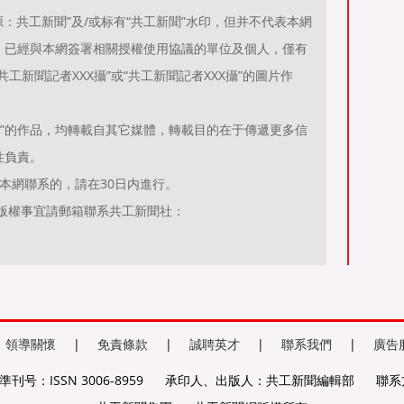
：共工新聞”及/或标有“共工新聞”水印，但并不代表本網
；已經與本網簽署相關授權使用協議的單位及個人，僅有
工新聞記者XXX攝”或“共工新聞記者XXX攝”的圖片作
聞）”的作品，均轉載自其它媒體，轉載目的在于傳遞更多信
性負責。
本網聯系的，請在30日内進行。
有關作品版權事宜請郵箱聯系共工新聞社：
領導關懷
|
免責條款
|
誠聘英才
|
聯系我們
|
廣告
刊号：ISSN 3006-8959
承印人、出版人：共工新聞編輯部
聯系方