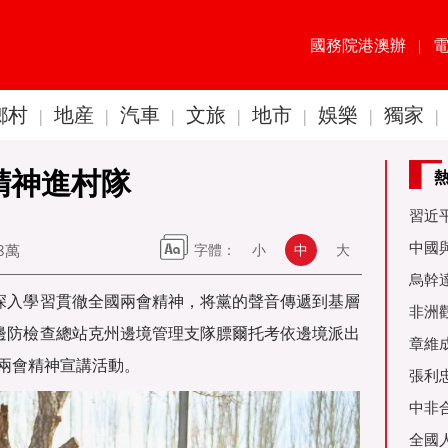
國務院港澳辦
|
鄉村
地産
汽車
文旅
地市
娛樂
獨家
|
|
|
|
|
|
|
精神進村隊
習近
60周
中國
08萬
字體：
小
中
大
金達
烏幹
爲深入學習貫徹全國兩會精神，将黨的聲音傳遞到基層
事務
非洲
境邊防檢查總站克州邊境管理支隊膘爾托考依邊境派出
是棋
章維
兩會精神宣講活動。
張利
烏友
中非
全國