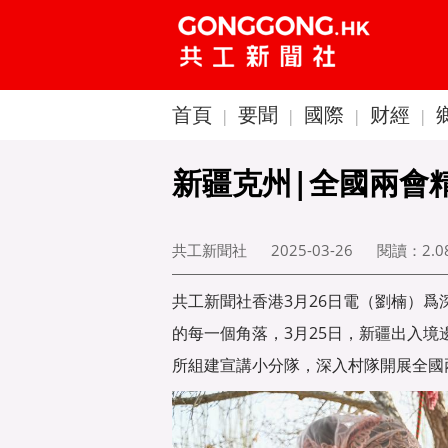
首頁
要聞
國際
财經
|
|
|
|
新疆克州|全國兩會
共工新聞社
2025-03-26
閱讀：
2.
共工新聞社香港3月26日電（劉楠）
的每一個角落，3月25日，新疆出入
所組建宣講小分隊，深入村隊開展全國