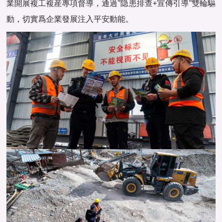
業開展複工複産專項督導，通過"隐患排查+宣傳引導"雙輪驅
動，切實爲企業發展注入平安動能。