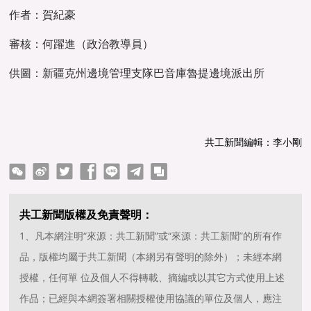
作者：賀紀豪
審核：何躍進（政治教導員）
供圖：新疆克州邊境管理支隊巴音庫魯提邊境派出所
共工新聞編輯：李小剛
ter
Facebook
line
telegram
copy
共工新聞版權及免責聲明：
1、凡本網注明“來源：共工新聞”或“來源：共工新聞”的所有作
品，版權均屬于共工新聞（本網另有聲明的除外）；未經本網
授權，任何單 位及個人不得轉載、摘編或以其它方式使用上述
作品；已經與本網簽署相關授權使用協議的單位及個人，應注