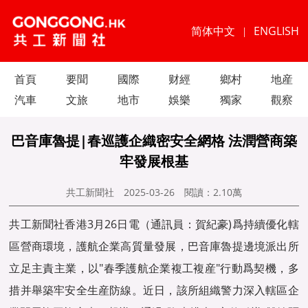
简体中文
ENGLISH
|
首頁
要聞
國際
财經
鄉村
地産
汽車
文旅
地市
娛樂
獨家
觀察
巴音庫魯提|春巡護企織密安全網格 法潤營商築
牢發展根基
共工新聞社
2025-03-26
閱讀：
2.10萬
共工新聞社香港3月26日電（通訊員：賀紀豪)爲持續優化轄
區營商環境，護航企業高質量發展，巴音庫魯提邊境派出所
立足主責主業，以"春季護航企業複工複産"行動爲契機，多
措并舉築牢安全生産防線。近日，該所組織警力深入轄區企