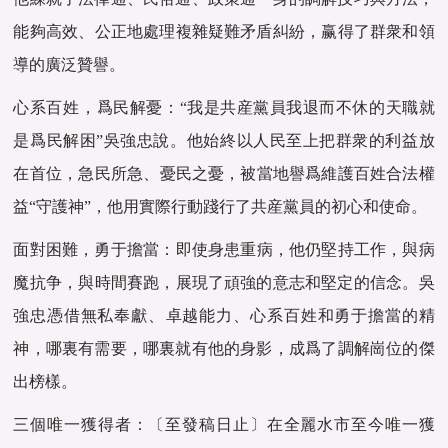
能夠高效、‌公正地處理複雜疑難矛盾糾紛，‌赢得了群衆和領
導的廣泛贊譽‌。
心系百姓，‌爲民解憂‌：“我是共産黨員我退而不休的天職就
是爲民解困”吳強忠說。‌他始終以人民至上把群衆的利益放
在首位，‌急民所急、‌憂民之憂，被當地譽爲維護百姓合法權
益“守護神”‌，他用實際行動踐行了共産黨員的初心和使命‌。
面對困難，‌勇于擔當‌：‌即使身患重病，‌他仍堅持工作，‌與病
魔抗争，‌與時間賽跑，展現了頑強的意志和堅定的信念‌。吳
強忠憑借無私奉獻、‌卓越能力、‌心系百姓和勇于擔當的精
神，哪裏有需要，哪裏就有他的身影‌，成爲了調解崗位的傑
出榜樣。
三個唯一獲得者：〔至發稿日止〕在全麗水市至今唯一獲