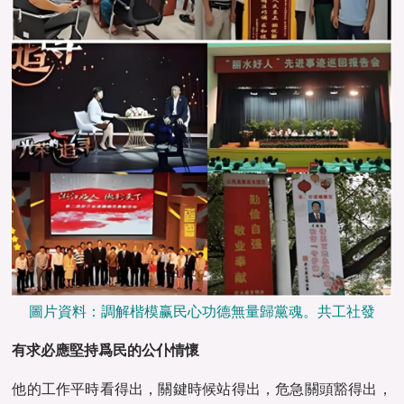
圖片資料：調解楷模赢民心功德無量歸黨魂。共工社發
有求必應堅持爲民的公仆情懷
他的工作平時看得出，關鍵時候站得出，危急關頭豁得出，