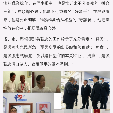
潔的職業操守。在同事眼中，他是忙起來不分晝夜的 “拼命
三郎”；在領導心裏，他是不可或缺的 “好幫手”；在群衆看
來，他是公正調解、維護群衆合法權益的 “守護神”。他把黨
性放在心中，把病魔置身心外。
省、市、縣領導對吳強忠的工作給予了充分肯定：“爲民”，
是吳強忠急民所急、憂民所憂的出發點和落腳點；“務實”，
是吳強忠戰病魔、夜以繼日堅守的本質特征；“清廉”，是吳
強忠清白做人、磊落做事的基本準則。”