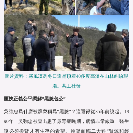
圖片資料：寒風凜冽冬日還是頂着40多度高溫在山林糾紛現
場。共工社發
匡扶正義公平調解“黑臉包公”
吳強忠爲什麽被群衆稱爲“黑臉”？這還得從35年前說起。19
90年，吳強忠被查出患了尿毒症晚期，病情非常嚴重，醫生
說必須換腎才有生存的希望。換腎面臨二大難“腎源和經