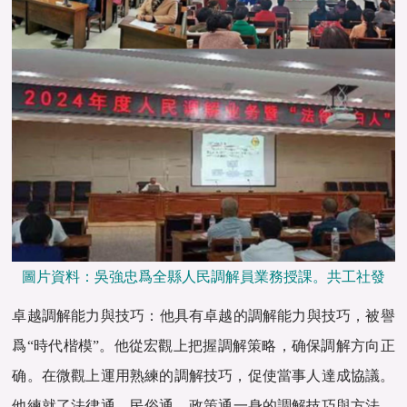
圖片資料：吳強忠爲全縣人民調解員業務授課。共工社發
卓越調解能力與技巧‌：他具有卓越的調解能力與技巧，被譽
爲“時代楷模”。他從宏觀上把握調解策略，确保調解方向正
确。在微觀上運用熟練的調解技巧，促使當事人達成協議。‌
他練就了法律通、‌民俗通、‌政策通一身的調解技巧與方法，‌