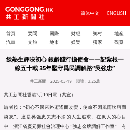
简体中文
ENGLISH
|
首頁
要聞
國際
财經
鄉村
地産
汽車
文旅
地市
娛樂
獨家
觀察
餘熱生輝映初心 銀齡踐行擔使命——記紮根一
線五十載 35年堅守爲民調解路“吳強忠”
共工新聞
2025-03-19
閱讀：
3.25萬
共工新聞社香港3月19日電（共宣）
編者按：“初心不因來路迢遙而改變，使命不因風雨坎坷而
淡忘”。這是吳強忠矢志不渝的人生追求。在衆人的心目
中：浙江省慶元縣社會治理中心 “強忠金牌調解工作室”，有