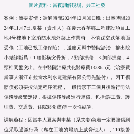
圖片資料：當夜調解現場。共工社發
案例：簡要案情：調解時間2024年12月30日晚；出事時間20
24年11月7日,夏某（貴州人）在慶元香芋鄉工程建設項目工
地4号樓地下室消防水池外架上作業時，不慎踩空跌落地面
受傷（工地己投工傷保險），送慶元縣中醫院診治，據出院
小結診斷爲：1.腰骶橫突骨折，2.頸部損傷，3.胸部損傷，4.
頸椎間盤突出。在中醫院治療共化醫療費13286.5元（治療費
當事人浙江布拉雷水利水電建築有限公司先墊付）。因工傷
賠償必須要按法定程序流程，一般情形下三個月後進行司法
傷殘等級鑒定後，根據傷殘等級進行賠償。包括(誤工費、護
理費、交通費、住院夥食費)等一次性結算。
調解過程：因當事人夏某與申某（系夫妻)急着一定要賠償到
位采取過激行爲（爬在工地的塌頂上威脅他人），110接警