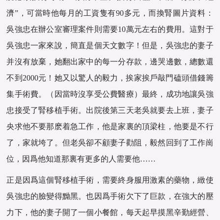
濟”，可當時他每月的工資隻有90多元，而換腎‌圖片資料：
吳強忠在辦公室審理案件則需要10萬元左右的費用。這對于
吳強忠一家來說，簡直是個天文數字！但是，吳強忠的妻子
并沒有放棄，她翻出家中的每一分存款，邊哭邊數，總數還
不到2000元！她又以驚人的毅力，挨家挨戶敲門磕頭借錢籌
集手術費。（因當時沒享受公費醫療）最終，成功地讓吳強
忠接受了腎移植手術。出院後第三天老吳就要去上班，妻子
央求他不要那麽着急工作，他是家裏的頂梁柱，他要是不行
了，家就垮了。但老吳卻不顧妻子勸阻，毅然回到了工作崗
位，因爲他知道那裏有更多的人需要他……
正是因爲這個腎移植手術，需要終身服用激素的藥物，緻使
吳強忠的臉變得黝黑。也因爲手術欠下了巨款，在強大的壓
力下，他的妻子開了一個小餐館，每天起早摸黑辛勤經營、