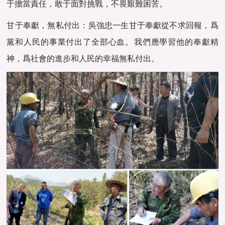
于擔當責任，‌敢于面對挑戰，‌不畏艱難困苦。‌
甘于奉獻，‌無私付出‌：‌吳強忠一生甘于奉獻從不求回報，‌爲
黨和人民的事業付出了全部心血。‌我們應學習他的奉獻精
神，‌爲社會的進步和人民的幸福無私付出。