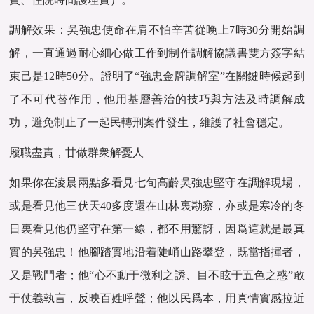
調解效果：吳強忠使命在肩不怕辛苦從晚上7時30分開始調
解，一直通過耐心細心做工作到制作調解協議書雙方簽字結
束己是12時50分。證明了“強忠金牌調解室”在關鍵時候起到
了不可代替作用，他用基層善治的技巧與方法及時調解成
功，避免制止了一起民轉刑案件發生，維護了社會穩定。
履職盡責，甘做群衆解憂人
如果你在淩晨兩點多看見七旬高齡吳強忠堅守在調解現場，
或是看見他三伏天40多度還在山林裏勘察，亦或是寒冷的冬
日裏看見他仍堅守在第一線，都不用驚訝，因爲這就是最真
實的吳強忠！他腳踏實地沿着陡峭山路攀登，既當指揮者，
又是戰鬥者；他“心不動于微利之誘、目不眩于五色之惑”敢
于仗義執言，反映百姓呼聲；他以民爲本，用真情實感拉近