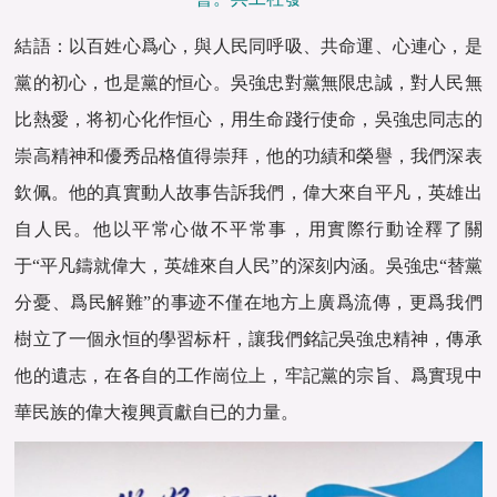
結語：以百姓心爲心，與人民同呼吸、共命運、心連心，是
黨的初心，也是黨的恒心。吳強忠對黨無限忠誠，對人民無
比熱愛，将初心化作恒心，用生命踐行使命，吳強忠同志的
崇高精神和優秀品格值得崇拜，他的功績和榮譽，我們深表
欽佩。他的真實動人故事告訴我們，偉大來自平凡，英雄出
自人民。他以平常心做不平常事，用實際行動诠釋了關
于“平凡鑄就偉大，英雄來自人民”的深刻内涵。吳強忠“替黨
分憂、爲民解難”的事迹不僅在地方上廣爲流傳，更爲我們
樹立了一個永恒的學習标杆，讓我們銘記吳強忠精神，傳承
他的遺志，在各自的工作崗位上，牢記黨的宗旨、爲實現中
華民族的偉大複興貢獻自已的力量。