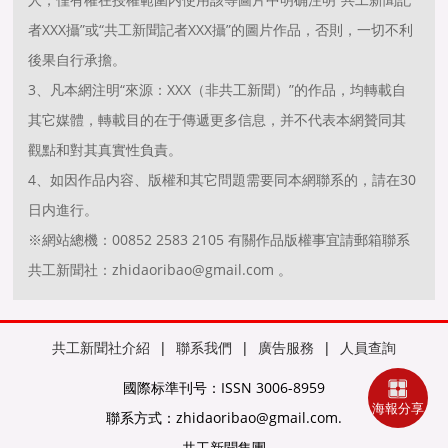
者XXX攝”或“共工新聞記者XXX攝”的圖片作品，否則，一切不利
後果自行承擔。
3、凡本網注明“來源：XXX（非共工新聞）”的作品，均轉載自
其它媒體，轉載目的在于傳遞更多信息，并不代表本網贊同其
觀點和對其真實性負責。
4、如因作品内容、版權和其它問題需要同本網聯系的，請在30
日内進行。
※網站總機：00852 2583 2105 有關作品版權事宜請郵箱聯系
共工新聞社：zhidaoribao@gmail.com 。
共工新聞社介紹
|
聯系我們
|
廣告服務
|
人員查詢
國際标準刊号：ISSN 3006-8959
海報分享
聯系方式：zhidaoribao@gmail.com.
共工新聞集團