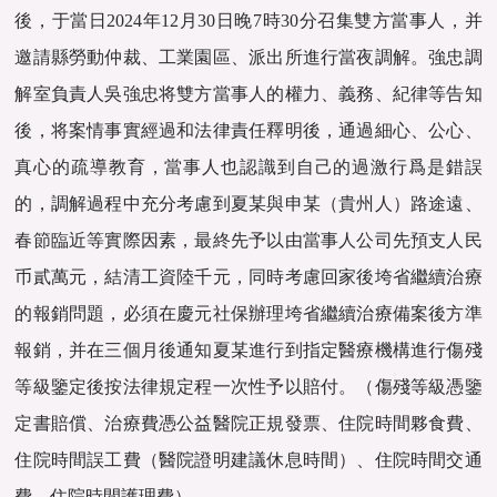
後，于當日2024年12月30日晚7時30分召集雙方當事人，并
邀請縣勞動仲裁、工業園區、派出所進行當夜調解。強忠調
解室負責人吳強忠将雙方當事人的權力、義務、紀律等告知
後，将案情事實經過和法律責任釋明後，通過細心、公心、
真心的疏導教育，當事人也認識到自己的過激行爲是錯誤
的，調解過程中充分考慮到夏某與申某（貴州人）路途遠、
春節臨近等實際因素，最終先予以由當事人公司先預支人民
币貳萬元，結清工資陸千元，同時考慮回家後垮省繼續治療
的報銷問題，必須在慶元社保辦理垮省繼續治療備案後方準
報銷，并在三個月後通知夏某進行到指定醫療機構進行傷殘
等級鑒定後按法律規定程一次性予以賠付。（傷殘等級憑鑒
定書賠償、治療費憑公益醫院正規發票、住院時間夥食費、
住院時間誤工費（醫院證明建議休息時間）、住院時間交通
費、住院時間護理費）。