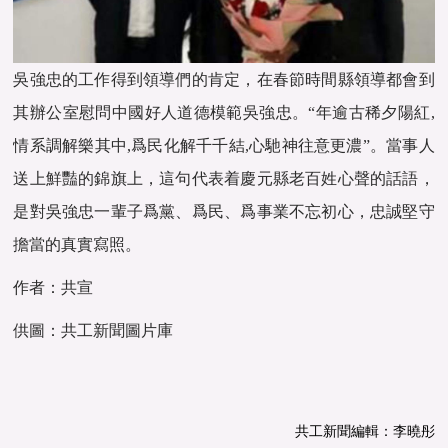
吳強忠的工作得到領導們的肯定，在春節時間縣領導都會到
其辦公室慰問中國好人道德模範吳強忠。“年逾古稀夕陽紅,
情系調解樂其中,爲民化解千千結,心馳神往意更濃”。當事人
送上鮮豔的錦旗上，這句代表着慶元縣老百姓心聲的話語，
是對吳強忠一輩子爲黨、爲民、爲事業不忘初心，忠誠堅守
擔當的真實寫照。
作者：共宣
供圖：共工新聞圖片庫
共工新聞編輯：李曉彤