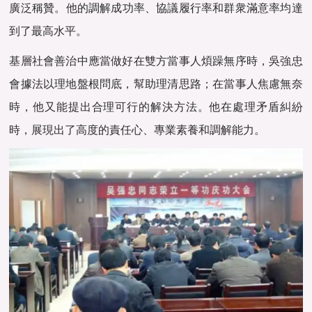
廣泛稱贊。‌他的調解成功率、‌協議履行率和群衆滿意率均達
到了最高水平。‌
基層社會善治中應當做好在雙方當事人煩躁無序時，吳強忠
會據法以理地盤根問底，幫助理清思路；在當事人焦慮無奈
時，他又能提出合理可行的解決方法。他在處理矛盾糾紛
時，‌展現出了高度的責任心、‌專業素養和調解能力。