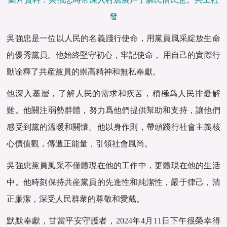
發
吳強忠是一位以人民的名義踐行使命，‌用黨員風采綻放生命
的優秀黨員。‌他始終堅守初心，‌牢記使命，‌ ‌用自己的實際行
動诠釋了共産黨員的崇高精神和無私奉獻。‌
他深入基層，‌了解人民的需求和疾苦，‌積極爲人民排憂解
難。‌他關注弱勢群體，‌努力爲他們提供幫助和支持，‌讓他們
感受到黨的溫暖和關懷。‌他以身作則，‌帶頭踐行社會主義核
心價值觀，‌傳遞正能量，‌引領社會風尚。‌
吳強忠黨員風采不僅體現在他的工作中，‌更體現在他的生活
中。‌他時刻保持共産黨員的先進性和純潔性，‌嚴于律己，‌清
正廉潔，‌深受人民群衆的尊敬和愛戴。‌
默默奉獻，甘當平安守護者，2024年4月11日下午很榮幸得