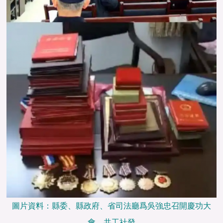
圖片資料：縣委、縣政府、省司法廳爲吳強忠召開慶功大
會。共工社發