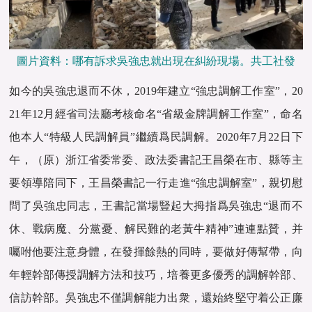
圖片資料：哪有訴求吳強忠就出現在糾紛現場。共工社發
如今的吳強忠退而不休，2019年建立“強忠調解工作室”，20
21年12月經省司法廳考核命名“省級金牌調解工作室”，命名
他本人“特級人民調解員”繼續爲民調解。2020年7月22日下
午，（原）浙江省委常委、政法委書記王昌榮在市、縣等主
要領導陪同下，王昌榮書記一行走進“強忠調解室”，親切慰
問了吳強忠同志，王書記當場豎起大拇指爲吳強忠“退而不
休、戰病魔、分黨憂、解民難的老黃牛精神”連連點贊，并
囑咐他要注意身體，在發揮餘熱的同時，要做好傳幫帶，向
年輕幹部傳授調解方法和技巧，培養更多優秀的調解幹部、
信訪幹部。吳強忠不僅調解能力出衆，還始終堅守着公正廉