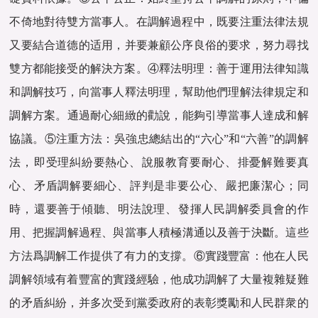
不倚地對待雙方當事人。‌在調解過程中，‌既要注重法律法規
又要結合道德的适用，‌并要兼顧公序良俗的要求，‌努力尋找
雙方都能接受的解決方案。④釋法明理‌：‌善于運用法律知識
和調解技巧，‌向當事人釋法明理，‌幫助他們理解法律規定和
調解方案。‌通過耐心細緻的勸說，‌能夠引導當事人達成和解
協議。‌⑤注重方法‌：‌吳強忠總結出的“六心”和“六善”的調解
法，‌即受理糾紛要熱心、‌說服教育要耐心、‌排憂解難要真
心、‌矛盾調解要細心、‌評判是非要公心、‌嚴把廉潔心；‌同
時，‌還要善于傾聽、‌明法說理、‌發揮人民調解委員會的作
用、‌把握調解過程、‌與當事人積極溝通以及善于決斷。‌這些
方法爲調解工作提供了有力的支撐。‌⑥實踐豐富‌：‌他在人民
調解領域有着豐富的實踐經驗，‌他成功調解了大量複雜疑難
的矛盾糾紛，‌并多次受到黨委政府的表彰獎勵和人民群衆的