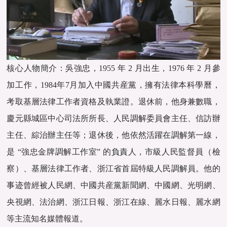
核心人物簡介：吳強忠，1955 年 2 月出生，1976 年 2 月參
加工作，1984年7月加入中國共産黨，擁有法律本科學曆，
考取基層法律工作者資格及執業證。退休前，他身兼數職，
慶元縣城區中心司法所所長、人民調解委員會主任、信訪辦
主任、綜治辦主任等；退休後，他依然活躍在調解第一線，
是 “強忠金牌調解工作室” 的負責人，市級人民監督員（檢
察）、基層法律工作者、浙江省首屆特級人民調解員。他的
事迹曾經被人民網、中國共産黨新聞網、中國網、光明網、
央視網、法治網、浙江日報、浙江在線、麗水日報、麗水網
等主流知名媒體報道。