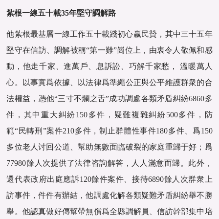
紮根一線五十載35年堅守調解路
他紮根最基層一線工作五十載踐初心赢民贊，‌其中三十五年
堅守在信訪、調解被稱“第一難”崗位上，由衷令人敬佩和感
動，他走千家、進萬戶、息訴訟、巧解千家愁， 溫暖萬人
心。以事實爲依據、以法律爲準繩公正與公平維護群衆的合
法權益，憑他“三寸不爛之舌”成功調處各類矛盾糾紛6860多
件，其中重大糾紛150多件，疑難複雜糾紛500多件，防
範“民轉刑”案件210多件，制止群體性事件180多件、爲150
多位老人讨回公道、幫助無數面臨破裂的家庭重歸于好；爲
77980餘人次提供了法律咨詢解答，人人滿意而歸。此外，
還代表政府出庭應訴120餘件案件、接待6890餘人次群衆上
訪事件，件件有辦結，他調處化解各類疑難矛盾糾紛舉不勝
舉。他認真做好傳幫帶無償爲全縣調解員、信訪幹部集中培