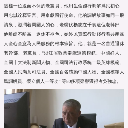
這樣一位退而不休的老黨員，他用生命踐行調解爲民初心，
用忠誠诠釋誓言、用奉獻踐行使命。他的調解故事如同一股
清泉，滋潤着周圍人的心，老骥伏枥志在千裏這位老幹部，
他離崗不離黨，退休不褪色，始終以實際行動踐行着共産黨
人全心全意爲人民服務的根本宗旨。他，就是一名普通退休
老幹部、老黨員，“浙江省敬業奉獻道德模範、中國好人、
全國十大法制新聞人物、全國司法行政系統二級英雄模範、
全國人民滿意司法員、全國百名感動中國人物、全國模範人
民調解員、榮立個人一等功” 等80多項榮譽獲得者吳強忠。