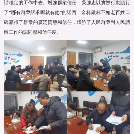
諧穩定的工作中去。增強群衆信任‌：‌吳強忠以實際行動踐行
了“哪有群衆訴求哪就有他”的諾言，金杯銀杯不如老百姓口
碑‌赢得了群衆的廣泛贊譽和信任，‌增強了人民群衆對人民調
解工作的認同感和信任度‌。‌‌