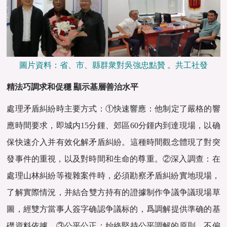
圖片資料：省、市、縣群衆對吳強忠點贊 。共工社發
精法巧調求和促穩 顯示基層善治水平
處理矛盾糾紛時主要方式：①快速響應‌：‌他制定了嚴格的響
應時間要求，‌即城内15分鍾、‌郊區60分鍾内到達現場，‌以确
保快速介入并有效化解矛盾糾紛。‌這種時間觀念體現了對突
發事件的重視，‌以及對時間和生命的尊重。‌②深入調查‌：‌在
處理山林糾紛等複雜案件時，‌必須勘察矛盾糾紛實地現場，‌
了解實際情況，‌并結合雙方持有的證據制作争議争議現場草
圖，經雙方當事人簽字确認争議标的，‌爲調解提供準确的基
礎資料依據。‌③公平公正‌：‌始終堅持公平調解的原則，‌不偏