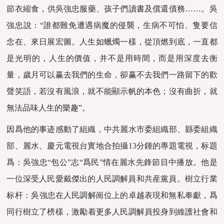
節衣縮食，供吳強忠服藥、孩子們讀書及償還債務……。吳
強忠說：“誰都難免遭遇病魔的侵襲，生病不可怕、隻要信
念在、來日展宏圖。人生如蠟燭一樣，從頂燃到底，一直都
是光明的，人生的價值，并不是用時間，而是用深度去衡
量，歲月可以赢去我們的生命，卻赢不去我們一路留下的歡
聲笑語，若沒有風浪，就不能顯示帆的本色；沒有曲折，就
無法品味人生的樂趣”。
因爲他的事迹感動了組織，中共麗水市委組織部、縣委組織
部、麗水、慶元電視台實地合拍攝13分鍾的專題電視，标題
爲：吳強忠“包公”志“爲民”情在麗水先鋒節目中播放。他是
一位深受人民愛戴傑出的人民調解員和共産黨員‌。樹立行業
标杆‌：‌吳強忠在人民調解崗位上的卓越表現和無私奉獻，‌爲
同行樹立了榜樣，‌激勵着更多人民調解員投身到維護社會和