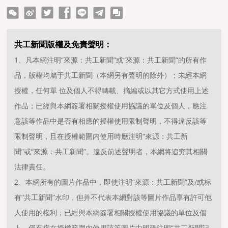
ter
Facebook
line
telegram
copy
共工新聞版權及免責聲明：
1、凡本網注明“來源：共工新聞”或“來源：共工新聞”的所有作
品，版權均屬于共工新聞（本網另有聲明的除外）；未經本網
授權，任何單 位及個人不得轉載、摘編或以其它方式使用上述
作品；已經與本網簽署相關授權使用協議的單位及個人，應注
意該等作品中是否有相應的授權使用限制聲明，不得違反該等
限制聲明，且在授權範圍内使用時應注明“來源：共工新
聞”或“來源：共工新聞”。違反前述聲明者，本網将追究其相關
法律責任。
2、本網所有的圖片作品中，即使注明“來源：共工新聞”及/或标
有“共工新聞”水印，但并不代表本網對該等圖片作品享有許可他
人使用的權利；已經與本網簽署相關授權使用協議的單位及個
人，僅有權在授權範圍内使用該等圖片中明确注明“共工新聞記