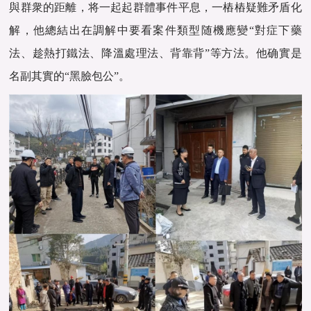
與群衆的距離，将一起起群體事件平息，一樁樁疑難矛盾化
解，他總結出在調解中要看案件類型随機應變“對症下藥
法、趁熱打鐵法、降溫處理法、背靠背”等方法。他确實是
名副其實的“黑臉包公”。