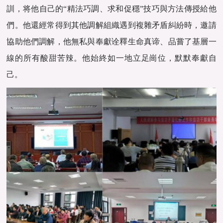
訓，将他自己的“精法巧調、求和促穩”技巧與方法傳授給他
們。他還經常得到其他調解組織遇到複雜矛盾糾紛時，邀請
協助他們調解，他無私與奉獻诠釋生命真谛、品嘗了基層一
線的所有酸甜苦辣。他始終如一地立足崗位，默默奉獻自
己。