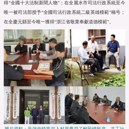
得“全國十大法制新聞人物”；在全麗水市司法行政系統至今
唯一被司法部授予“全國司法行政系統二級英雄模範”稱号；
在全慶元縣至今唯一獲得“浙江省敬業奉獻道德模範”。
圖片資料：吳強忠時常深入村居農戶了解民情民意。共工社