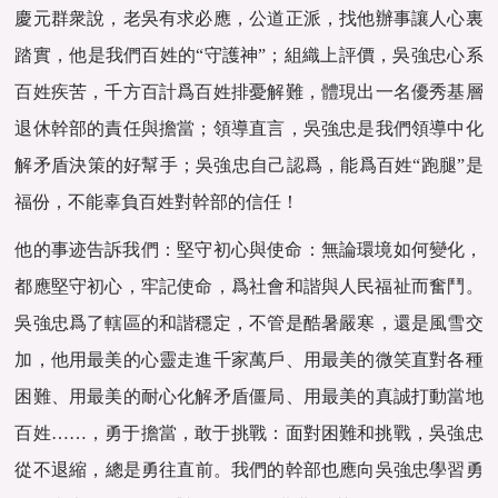
慶元群衆說，老吳有求必應，公道正派，找他辦事讓人心裏
踏實，他是我們百姓的“守護神”；組織上評價，吳強忠心系
百姓疾苦，千方百計爲百姓排憂解難，體現出一名優秀基層
退休幹部的責任與擔當；領導直言，吳強忠是我們領導中化
解矛盾決策的好幫手；吳強忠自己認爲，能爲百姓“跑腿”是
福份，不能辜負百姓對幹部的信任！
他的事迹告訴我們：‌‌堅守初心與使命‌：‌無論環境如何變化，‌
都應堅守初心，‌牢記使命，‌爲社會和諧與人民福祉而奮鬥‌。
吳強忠爲了轄區的和諧穩定，不管是酷暑嚴寒，還是風雪交
加，他用最美的心靈走進千家萬戶、用最美的微笑直對各種
困難、用最美的耐心化解矛盾僵局、用最美的真誠打動當地
百姓……，勇于擔當，‌敢于挑戰‌：‌面對困難和挑戰，‌吳強忠
從不退縮，‌總是勇往直前。‌我們的幹部也應向吳強忠學習勇