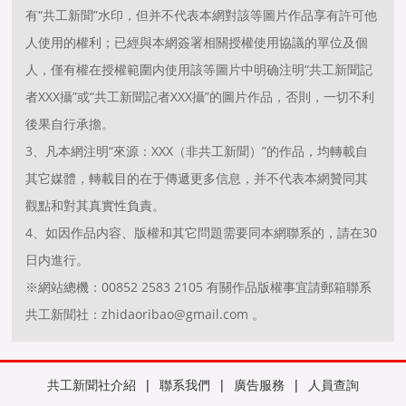
有“共工新聞”水印，但并不代表本網對該等圖片作品享有許可他
人使用的權利；已經與本網簽署相關授權使用協議的單位及個
人，僅有權在授權範圍内使用該等圖片中明确注明“共工新聞記
者XXX攝”或“共工新聞記者XXX攝”的圖片作品，否則，一切不利
後果自行承擔。
3、凡本網注明“來源：XXX（非共工新聞）”的作品，均轉載自
其它媒體，轉載目的在于傳遞更多信息，并不代表本網贊同其
觀點和對其真實性負責。
4、如因作品内容、版權和其它問題需要同本網聯系的，請在30
日内進行。
※網站總機：00852 2583 2105 有關作品版權事宜請郵箱聯系
共工新聞社：zhidaoribao@gmail.com 。
共工新聞社介紹
|
聯系我們
|
廣告服務
|
人員查詢