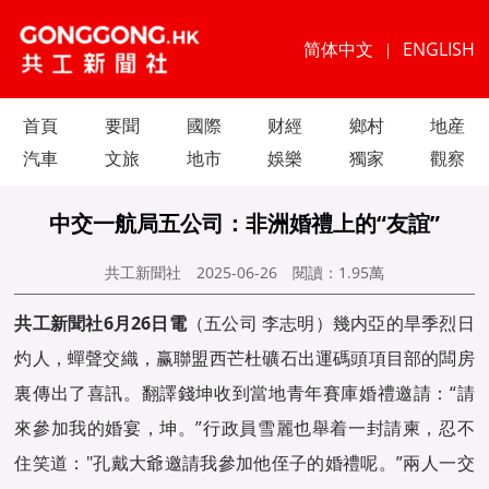
简体中文
ENGLISH
|
首頁
要聞
國際
财經
鄉村
地産
汽車
文旅
地市
娛樂
獨家
觀察
中交一航局五公司：非洲婚禮上的“友誼”
共工新聞社
2025-06-26
閱讀：
1.95萬
共工新聞社6月26日電
（五公司 李志明）幾内亞的旱季烈日
灼人，蟬聲交織，赢聯盟西芒杜礦石出運碼頭項目部的闆房
裏傳出了喜訊。翻譯錢坤收到當地青年賽庫婚禮邀請：“請
來參加我的婚宴，坤。”行政員雪麗也舉着一封請柬，忍不
住笑道："孔戴大爺邀請我參加他侄子的婚禮呢。”兩人一交