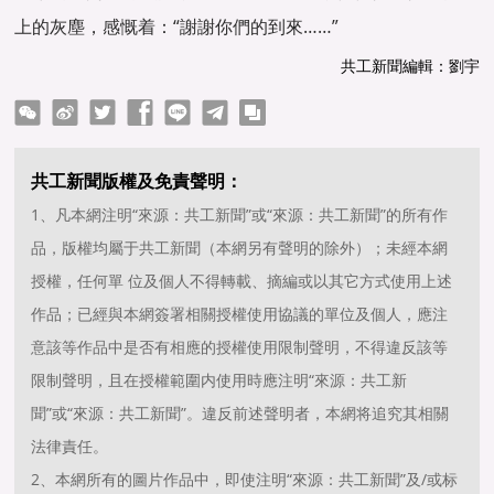
上的灰塵，感慨着：“謝謝你們的到來……”
共工新聞編輯：劉宇
ter
Facebook
line
telegram
copy
共工新聞版權及免責聲明：
1、凡本網注明“來源：共工新聞”或“來源：共工新聞”的所有作
品，版權均屬于共工新聞（本網另有聲明的除外）；未經本網
授權，任何單 位及個人不得轉載、摘編或以其它方式使用上述
作品；已經與本網簽署相關授權使用協議的單位及個人，應注
意該等作品中是否有相應的授權使用限制聲明，不得違反該等
限制聲明，且在授權範圍内使用時應注明“來源：共工新
聞”或“來源：共工新聞”。違反前述聲明者，本網将追究其相關
法律責任。
2、本網所有的圖片作品中，即使注明“來源：共工新聞”及/或标