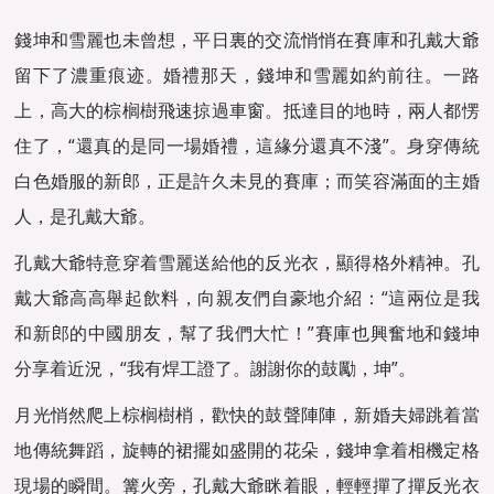
錢坤和雪麗也未曾想，平日裏的交流悄悄在賽庫和孔戴大爺
留下了濃重痕迹。婚禮那天，錢坤和雪麗如約前往。一路
上，高大的棕榈樹飛速掠過車窗。抵達目的地時，兩人都愣
住了，“還真的是同一場婚禮，這緣分還真不淺”。身穿傳統
白色婚服的新郎，正是許久未見的賽庫；而笑容滿面的主婚
人，是孔戴大爺。
孔戴大爺特意穿着雪麗送給他的反光衣，顯得格外精神。孔
戴大爺高高舉起飲料，向親友們自豪地介紹：“這兩位是我
和新郎的中國朋友，幫了我們大忙！”賽庫也興奮地和錢坤
分享着近況，“我有焊工證了。謝謝你的鼓勵，坤”。
月光悄然爬上棕榈樹梢，歡快的鼓聲陣陣，新婚夫婦跳着當
地傳統舞蹈，旋轉的裙擺如盛開的花朵，錢坤拿着相機定格
現場的瞬間。篝火旁，孔戴大爺眯着眼，輕輕撣了撣反光衣