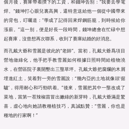
個月後，賽庫帶着攢下的工資，和錢坤告别：“我要去學電
焊。”錢坤打心眼兒裏高興，還特意送給他一個從中國帶來
的背包，叮囑道："學成了記得回來焊鋼筋籠，到時候給你
漲薪。”這一别，便是好長一段時間，錢坤總會在忙碌中想
起賽庫，沒曾想再次聯系，收到了賽庫結婚的好消息。
而孔戴大爺和雪麗是彼此的“老師”。當初，孔戴大爺爲項目
營地做綠化，他手把手教雪麗如何根據日照時間給植物澆
水，在營區院子裏開墾出三壟草坪。孔戴大爺把腐爛的木屑
埋進紅土，笑着對一旁的雪麗說：“幾内亞的土地就像頭‘倔
驢’，得用耐心和巧勁哄着。”後來，雪麗把其中一壟改成了
菜地，當第一茬辣椒苗冒出嫩綠的新芽時，孔戴大爺滿是驚
喜，虛心地向她請教種植技巧，真誠點贊：“雪麗，你也是
種地的行家啊！”