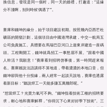
換信息，發現是同一個村，同一天的婚禮，打趣道：“這緣
分不淺啊，别到時候‘偶遇了’”。
賽庫和錢坤的緣分，始于項目建設初期。按照幾内亞西芒杜
礦區的開發計劃，這個項目由中國港灣承建，中交一航局五
公司負責施工。具體要在馬瑞巴亞河口上遊東岸建造一座碼
頭。工程剛開工，錢坤就爲招工一事愁眉不展。"跟着中國
人幹活？我願意！"賽庫看到招聘啓事後，第一時間趕來報
名。賽庫雖說法語講得不算地道，帶着濃濃的本地口音，但
錢坤卻與他十分投緣，兩人經常一起談天說地，賽庫也透露
着新目标：“聽說焊工一天能多賺五萬幾郎呢。”
“想當焊工？光賣力氣可不夠。”錢坤指着技術工種的招聘要
求，耐心地和賽庫解釋，“你得沉下心來好好學下技術”。三