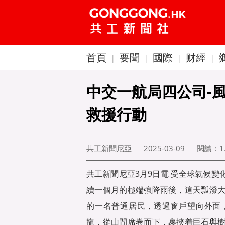
首頁
要聞
國際
财經
|
|
|
|
中交一航局四公司-
救援行動
共工新聞尼亞
2025-03-09
閱讀：
1
共工新聞尼亞3月9日電 受全球氣候
續一個月的極端強降雨後，這天瓢潑
的一名普通居民，透過窗戶望向外面
龍，從山間席卷而下，裹挾着巨石與