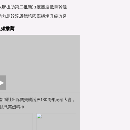
行會
政府援助第二批新冠疫苗運抵烏幹達
助力烏幹達恩德培國際機場升級改造
視頻推薦
新聞社出席閻寶航誕辰130周年紀念大會，
抗戰英烈精神