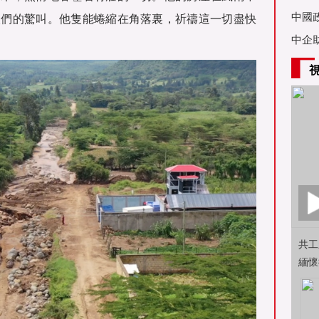
亞舉
中國
人們的驚叫。他隻能蜷縮在角落裏，祈禱這一切盡快
中企
共工
緬懷