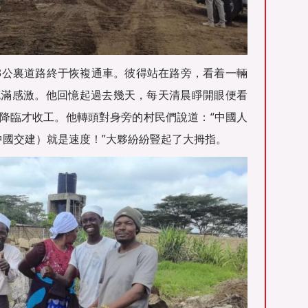
3公裏道路終于恢複通車。彼得站在路旁，看着一輛
充滿感激。他回憶起過去幾天，每天清晨睜開眼便看
降臨才收工。他轉頭對身旁的村民們說道：“中國人
中國交建）就是速度！”大夥紛紛豎起了大拇指。