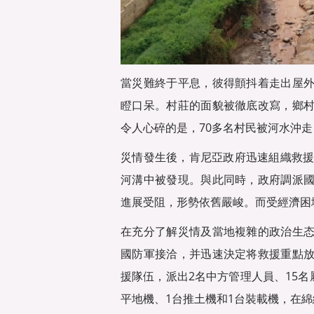
當災難終于平息，彼得顫抖着走出屋
瞪口呆。村莊的面貌被徹底改寫，鄉
令人心碎的是，70多名村民被河水沖
災情發生後，肯尼亞政府迅速組織救援
河溝中被發現。與此同時，政府調派
進展受阻，形勢依舊嚴峻。而受經濟困
在充分了解災情及當地複雜的政治生
國防軍接洽，并迅速決定将救援重點
援隊伍，派出2名中方管理人員、15名
平地機、1台推土機和1台裝載機，在綿