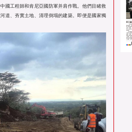
着中國工程師和肯尼亞國防軍并肩作戰。他們目睹救
通河道、夯實土地、清理倒塌的建築。即便是國家獨