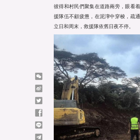
彼得和村民們聚集在道路兩旁，眼看
援隊伍不顧疲憊，在泥濘中穿梭，疏
立日和周末，救援隊依舊日夜不停。
微信
微博
Twitter
Facebook
line
telegram