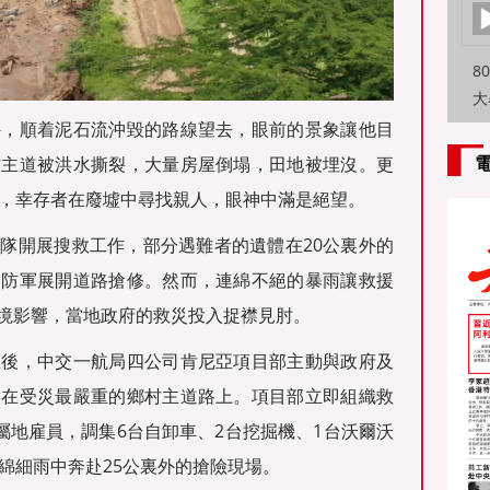
8
大
特
外，順着泥石流沖毀的路線望去，眼前的景象讓他目
方
村主道被洪水撕裂，大量房屋倒塌，田地被埋沒。更
走，幸存者在廢墟中尋找親人，眼神中滿是絕望。
隊開展搜救工作，部分遇難者的遺體在20公裏外的
國防軍展開道路搶修。然而，連綿不絕的暴雨讓救援
境影響，當地政府的救災投入捉襟見肘。
态後，中交一航局四公司肯尼亞項目部主動與政府及
放在受災最嚴重的鄉村主道路上。項目部立即組織救
屬地雇員，調集6台自卸車、2台挖掘機、1台沃爾沃
綿細雨中奔赴25公裏外的搶險現場。