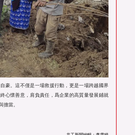
滿自豪。這不僅是一場救援行動，更是一場跨越國界
始終心懷善意，肩負責任，爲企業的高質量發展鋪就
與擔當。
共工新聞編輯：李雪婷