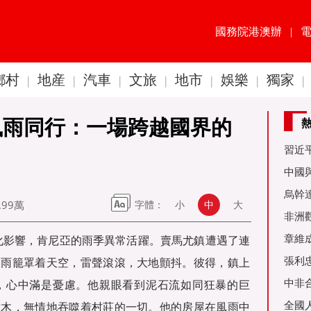
國務院港澳辦
|
鄉村
地産
汽車
文旅
地市
娛樂
獨家
|
|
|
|
|
|
|
風雨同行：一場跨越國界的
習近
60周
中國
金達
烏幹
.99萬
字體：
小
中
大
事務
非洲
是棋
章維
變化影響，肯尼亞的雨季異常活躍。賣馬尤鎮遭遇了連
張利
大雨籠罩着天空，雷聲滾滾，大地顫抖。彼得，鎮上
烏友
中非
，心中滿是憂慮。他親眼看到泥石流如同狂暴的巨
全國
樹木，無情地吞噬着村莊的一切。他的房屋在風雨中