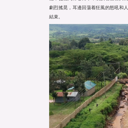
劇烈搖晃，耳邊回蕩着狂風的怒吼和
結束。