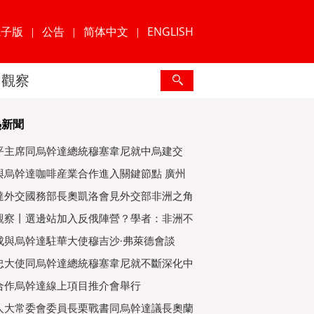
電子版
公告
简体中文
ENGLISH
|
|
|
觀察
熱新聞
平主席同烏幹達總統穆塞韋尼就中烏建交
年互緻
與烏幹達咖啡産業合作進入關鍵節點 廣州
爲重
達外交國務部長奧凱洛會見外交部非洲之角
特使
觀察丨選邊站加入反俄陣營？學者：非洲不
子
成與烏幹達駐華大使穆吉沙·弗萊德會談
忠大使同烏幹達總統穆塞韋尼就不斷深化中
好關
合作烏幹達線上項目推介會舉行
人大常委會委員長栗戰書同烏幹達議長奧蘭