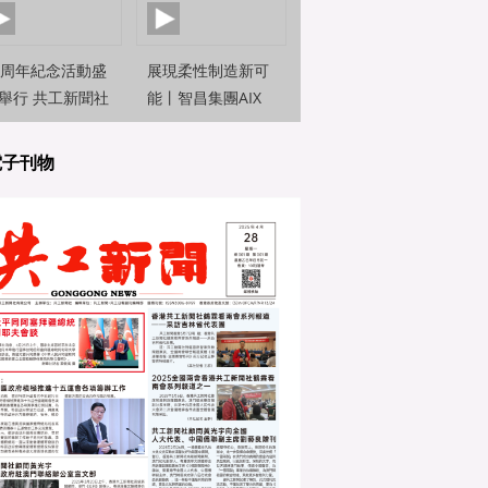
0周年紀念活動盛
展現柔性制造新可
舉行 共工新聞社
能丨智昌集團AIX
約新聞觀察員前
機器人亮相2025世
直擊
界人工智能大
電子刊物