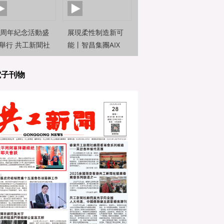
0周年紀念活動盛
展現柔性制造新可
舉行 共工新聞社
能丨智昌集團AIX
約新聞觀察員前
機器人亮相2025世
直擊
界人工智能大
電子刊物