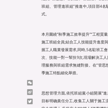
班組、管理進班組”推進中,項目部4
式。
本月圍繞“秋季施工效率提升”“工程質量
施工班組全員;結合工人技能提升進度與崗
握工人職業發展需求,同時,5名駐班工
次、技能一對一幫扶9次,現場解決工人
理服務與班組需求無縫對接。在“管思
季施工特點細化舉措。
微信
微博
思想管理方面,依托班組黨小組開展“進
目标明确責任分工,收集工人關于施工流
Twitter