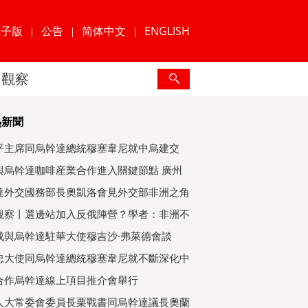
電子版
公告
简体中文
ENGLISH
|
|
|
觀察
熱新聞
平主席同烏幹達總統穆塞韋尼就中烏建交
年互緻
與烏幹達咖啡産業合作進入關鍵節點 廣州
爲重
達外交國務部長奧凱洛會見外交部非洲之角
特使
觀察丨選邊站加入反俄陣營？學者：非洲不
子
成與烏幹達駐華大使穆吉沙·弗萊德會談
忠大使同烏幹達總統穆塞韋尼就不斷深化中
好關
合作烏幹達線上項目推介會舉行
人大常委會委員長栗戰書同烏幹達議長奧蘭