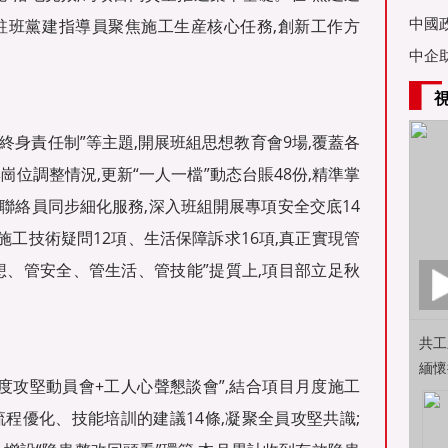
亞舉
中國
名駐班黨建指導員聚焦施工生産核心任務,創新工作方
中企
終身責任制”等主題,開展班組思想教育會9場,覆蓋各
位調整情況,更新“一人一檔”動态台賬48份,精準掌
會聯絡員同步細化服務,深入班組開展專項安全交底14
施工技術疑問12項、生活保障訴求16項,真正實現管
想、管安全、管生活、管技能”提質上,項目部立足秋
共工
緬懷
度攻堅動員會+工人心聲懇談會”,結合項目月度施工
程優化、技能培訓的建議14條,凝聚全員攻堅共識;