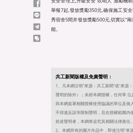
安全管理上,升級安全“吹哨人”激勵機制
Facebook
舉報7起,發放獎勵350元,确保施工安
line
秀宿舍5間并發放獎勵500元,切實以“
telegram
能。
copy
共工新聞版權及免責聲明：
1、凡本網注明“來源：共工新聞”或“來
聲明的除外）；未經本網授權，任何單 
與本網簽署相關授權使用協議的單位及個
不得違反該等限制聲明，且在授權範圍内使
前述聲明者，本網将追究其相關法律責任
2、本網所有的圖片作品中，即使注明“來源