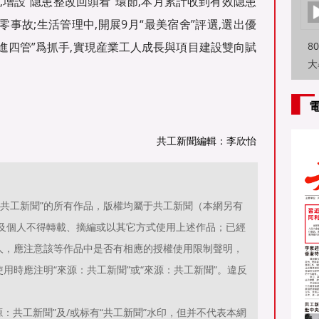
,增設“隐患整改回頭看”環節,本月累計收到有效隐患
全零事故;生活管理中,開展9月“最美宿舍”評選,選出優
兩進四管”爲抓手,實現産業工人成長與項目建設雙向賦
8
大
特
方
共工新聞編輯：李欣怡
源：共工新聞”的所有作品，版權均屬于共工新聞（本網另有
位及個人不得轉載、摘編或以其它方式使用上述作品；已經
人，應注意該等作品中是否有相應的授權使用限制聲明，
用時應注明“來源：共工新聞”或“來源：共工新聞”。違反
。
：共工新聞”及/或标有“共工新聞”水印，但并不代表本網