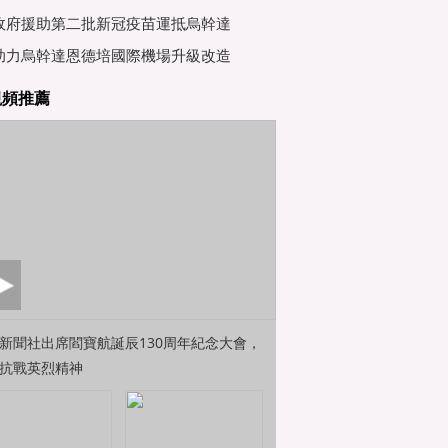
行會
政府援助第二批新冠疫苗運抵烏幹達
助力烏幹達恩德培國際機場升級改造
視頻推薦
新聞社出席閻寶航誕辰130周年紀念大會，
抗戰英烈精神