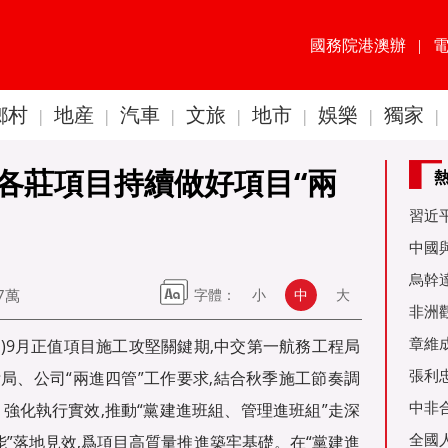
國務院港澳辦
|
鄉村
地産
汽車
文旅
地市
娛樂
獨家
|
|
|
|
|
|
|
各莊項目持續做好項目“兩
習近
60周
中國
金達
烏幹
37萬
字體：
小
中
大
事務
非洲
是棋
章維
勇)9月正值項目施工攻堅關鍵期,中交第一航務工程局
張利
局、公司“兩進四管”工作要求,結合秋季施工節奏調
烏友
中非
強化執行實效,推動“黨建進班組、管理進班組”走深
全國
能”落地見效,爲項目高質量推進築牢基礎。在“黨建進