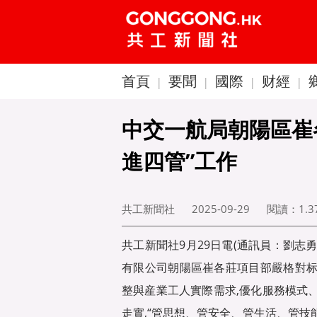
首頁
要聞
國際
财經
|
|
|
|
中交一航局朝陽區崔
進四管”工作
共工新聞社
2025-09-29
閱讀：
1.
共工新聞社9月29日電(通訊員：劉志
有限公司朝陽區崔各莊項目部嚴格對标
整與産業工人實際需求,優化服務模式、
走實,“管思想、管安全、管生活、管技