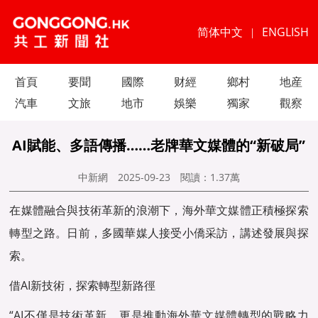
简体中文
ENGLISH
|
首頁
要聞
國際
财經
鄉村
地産
汽車
文旅
地市
娛樂
獨家
觀察
AI賦能、多語傳播……老牌華文媒體的“新破局”
中新網
2025-09-23
閱讀：
1.37萬
在媒體融合與技術革新的浪潮下，海外
華文媒體
正積極探索
轉型之路。日前，多國華媒人接受小僑采訪，講述發展與探
索。
借AI新技術，探索轉型新路徑
“AI不僅是技術革新，更是推動海外
華文媒體
轉型的戰略力