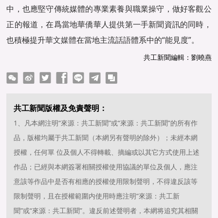
中，也應堅守傳統媒體的專業素養與職業操守，做好客觀公
正的報道，在爲當地華僑華人提供第一手新聞資訊的同時，
也積極提升
華文媒體
在當地主流話語體系中的“能見度”。
共工新聞編輯：劉曉燕
ter
Facebook
line
telegram
copy
共工新聞版權及免責聲明：
1、凡本網注明“來源：共工新聞”或“來源：共工新聞”的所有作
品，版權均屬于共工新聞（本網另有聲明的除外）；未經本網
授權，任何單 位及個人不得轉載、摘編或以其它方式使用上述
作品；已經與本網簽署相關授權使用協議的單位及個人，應注
意該等作品中是否有相應的授權使用限制聲明，不得違反該等
限制聲明，且在授權範圍内使用時應注明“來源：共工新
聞”或“來源：共工新聞”。違反前述聲明者，本網将追究其相關