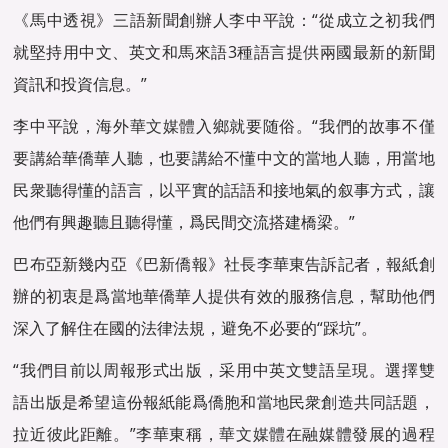
《馬中透視》三語新聞創辦人李中平說：“從成立之初我們
就堅持用中文、英文和馬來語3種語言提供兩國最新的新聞
資訊和投資信息。”
李中平說，海外
華文媒體
入鄉就要随俗。“我們的故事不僅
要講給華僑華人聽，也要講給不懂中文的當地人聽，用當地
民衆聽得懂的語言，以平實的話語和接地氣的叙事方式，讓
他們有興趣聽且聽得懂，爲民間交流搭建橋梁。”
巴布亞新幾内亞《巴新僑報》社長李華東告訴記者，報紙創
辦的初衷是爲當地華僑華人提供有效的服務信息，幫助他們
深入了解住在國的法律法規，避免不必要的“踩坑”。
“我們目前以周報形式出版，采用中英文雙語呈現。選擇雙
語出版是希望這份報紙能爲僑胞和當地民衆創造共同話題，
拉近彼此距離。”李華東稱，
華文媒體
在融媒體發展的過程