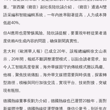
量。”新西蘭《鄉音》副社長陸欣讌介紹，《鄉音》通過AI雙
語采編和智能編輯系統，一年内效率顯著提高，人力成本降
低超40%。
但AI應用也需警惕風險。陸欣讌提醒，要重視年輕從業者過
度依賴AI生成内容的問題，确保新聞真實性。
意大利《歐洲華人報》已成立20年。該報總編輯徐文山表
示，20年間，報紙不斷調整運營模式，以貼合讀者需求。如
今人工智能高度發展，海外華媒固守的傳統模式難以爲繼。
他稱，聚焦技術痛點，海外
華文媒體
需要與時俱進，探索轉
型路徑，積極與同行加強交流，實現平台、技術對接，突破
現有瓶頸。
德國熱線董事長劉力介紹，德國熱線也已運營20餘年，面對
新媒體沖擊，德國熱線從運營微博、微信公衆号，到近年在