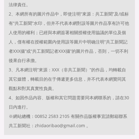
法律責任。
2、本網所有的圖片作品中，即使注明“來源：共工新聞”及/或标
有“共工新聞”水印，但并不代表本網對該等圖片作品享有許可他
人使用的權利；已經與本網簽署相關授權使用協議的單位及個
人，僅有權在授權範圍内使用該等圖片中明确注明“共工新聞記
者XXX攝”或“共工新聞記者XXX攝”的圖片作品，否則，一切不利
後果自行承擔。
3、凡本網注明“來源：XXX（非共工新聞）”的作品，均轉載自
其它媒體，轉載目的在于傳遞更多信息，并不代表本網贊同其
觀點和對其真實性負責。
4、如因作品内容、版權和其它問題需要同本網聯系的，請在30
日内進行。
※網站總機：00852 2583 2105 有關作品版權事宜請郵箱聯系
共工新聞社：zhidaoribao@gmail.com 。