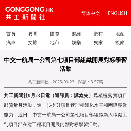
简体中文
ENGLISH
|
首頁
要聞
國際
财經
鄉村
地産
汽車
文旅
地市
娛樂
獨家
觀察
中交一航局一公司第七項目部組織開展對标學習
活動
共工新聞社
2025-09-23
閱讀：
3.57萬
共工新聞社9月23日電（通訊員：譚鑫先）
爲積極落實項目
部質量月活動，進一步提升項目管理精細化水平和團隊專業
能力，近日，中交一航局一公司第七項目部組織新入職職工
到項目部在建工程項目開展内部對标學習活動。