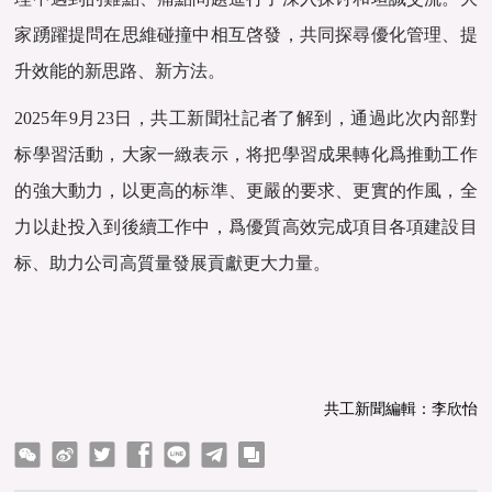
家踴躍提問在思維碰撞中相互啓發，共同探尋優化管理、提
升效能的新思路、新方法。
2025年9月23日，共工新聞社記者了解到，通過此次内部對
标學習活動，大家一緻表示，将把學習成果轉化爲推動工作
的強大動力，以更高的标準、更嚴的要求、更實的作風，全
力以赴投入到後續工作中，爲優質高效完成項目各項建設目
标、助力公司高質量發展貢獻更大力量。
共工新聞編輯：李欣怡
ter
Facebook
line
telegram
copy