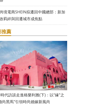
辦
跨境電商SHEIN拟遷回中國總部：新加
收羁絆與回遷城市成焦點
彩推薦
·時代訪談走進格樂利雅(下)：以“緣”之
“婚尚黑馬”引領時尚婚嫁新風尚