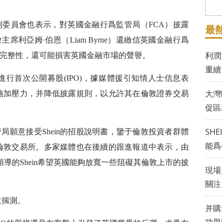
委員會也表示，對英國金融行爲監管局（FCA）披露
最
席利亞姆·伯恩（Liam Byrne）還緻信英國金融行爲
利潤
完整性，還可能損害英國金融市場的聲譽。
重續
港進行首次公開募股(IPO)，據媒體援引知情人士信息表
大灣
機構施加壓力，并降低披露規則，以允許其在倫敦證券交易
促區
SH
局願意接受Shein的招股說明書，鑒于倫敦投資者群體
能爲
首選倫敦交易所。多家媒體也在後續的跟進報道中表示，由
ng）領導的Shein希望英國能夠放寬一些阻礙其倫敦上市的披
現場
關注
意揣測。
并購