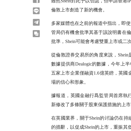
雖然Shein對此予以否認，但申請香
line
倫敦上市創造了新的機會。
telegram
多家媒體也在之前的報道中指出，即使港
管局仍有機會批準其基于該說明書在倫
copy
批準，Shein可能會考慮雙重上市或二
從倫敦證券交易所的角度來說，She
數據提供商Dealogic的數據，今年
五家上市企業僅融資1.6億英鎊，英國
場的信心和形象。
據報道，英國金融行爲監管局首席執行
新修改了多條關于股東保護措施的上市規
在英國業界，關于Shein的讨論仍
的措辭，以促成Shein的上市，重振其