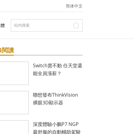
简体中文
媒體
條閱讀
Switch賣不動 任天堂還
能全員漲薪？
聯想發布ThinkVision
裸眼3D顯示器
深度體驗小鵬P7 NGP
最舒服的自動輔助駕駛