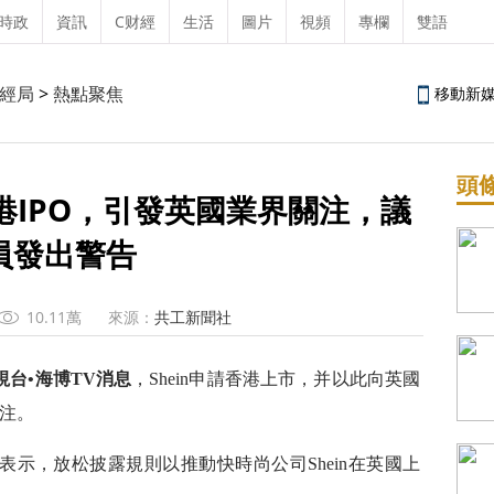
時政
資訊
C财經
生活
圖片
視頻
專欄
雙語
經局
>
熱點聚焦
移動新
頭
赴港IPO，引發英國業界關注，議
員發出警告
10.11萬
來源：
共工新聞社
視台•海博TV消息
，Shein申請香港上市，并以此向英國
注。
表示，放松披露規則以推動快時尚公司Shein在英國上