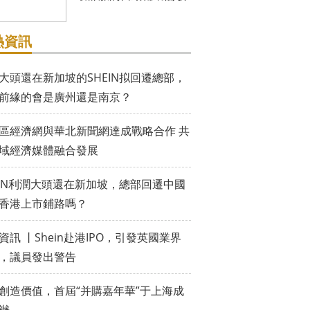
熱資訊
大頭還在新加坡的SHEIN拟回遷總部，
前緣的會是廣州還是南京？
區經濟網與華北新聞網達成戰略合作 共
域經濟媒體融合發展
EIN利潤大頭還在新加坡，總部回遷中國
香港上市鋪路嗎？
資訊 丨Shein赴港IPO，引發英國業界
，議員發出警告
創造價值，首屆“并購嘉年華”于上海成