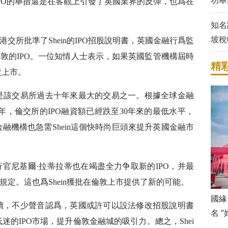
功舉
港IPO的舉措還是在客觀上引發了英國業界的反彈，也爲在
知名
坡稅
交所批準了Shein的IPO招股說明書，英國金融行爲監
敦的IPO。一位知情人士表示，如果英國監管機構屆時
精
次上市。
in是該交易所過去十年來最大的交易之一。根據全球金融
上半年，倫交所的IPO融資額已經跌至30年來的最低水平，
金融機構也急需Shein這個快時尚巨頭來提升英國金融市
官尼基爾·拉蒂拉蒂也在竭盡全力争取新的IPO，并最
定。這也爲Shein獲批在倫敦上市提供了新的可能。
國緣
在持續，不少聲音認爲，英國或許可以設法修改招股說明書
名 
低迷的IPO市場，提升倫敦金融城的吸引力。總之，Shei