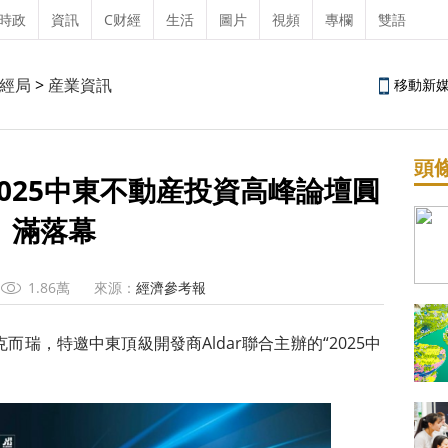
時政
資訊
C财經
生活
圖片
視頻
專欄
雙語
經局
>
産業資訊
移動新
頭
025中東不動産投資高峰論壇圓
滿落幕
1.86萬
來源：
經濟參考報
CRIC克而瑞，特邀中東頂級開發商Aldar聯合主辦的“2025中