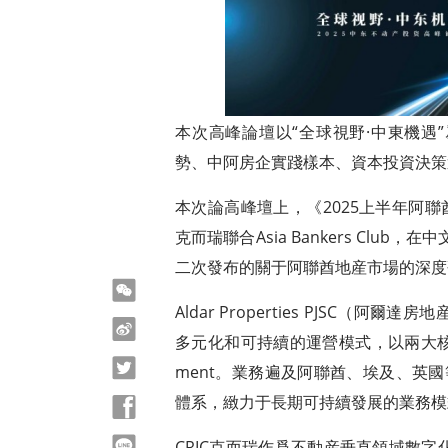
本次高峰論壇以“全球視野·中東機遇
勢、中阿房企實踐樣本、資本投資決策
本次論高峰壇上，《2025上半年阿聯
克而瑞聯合Asia Bankers Clu
二次發布的關于阿聯酋地産市場的深度
微信
Aldar Properties PJSC
微博
多元化和可持續的運營模式，以兩大核心業務爲中心
Twitter
ment。業務遍及阿聯酋、埃及、英國
體系，緻力于長期可持續發展的業務模
Facebook
line
CRIC克而瑞作爲不動産垂直領域數