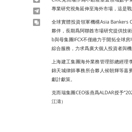
專業研究視角延伸至海外市場，這是戰
telegram
全球實體投資領軍機構Asia Bankers
copy
夥伴，長期爲阿聯酋市場研究提供技術支持。
b與母集團IFCX不僅緻力于開拓全
綜合服務，力求爲廣大個人投資者與機
上海建工集團海外業務管理部總經理
錦天城律師事務所合夥人候朝輝等嘉
獻計獻策。
克而瑞集團CEO張燕爲ALDAR授予“
江濤）