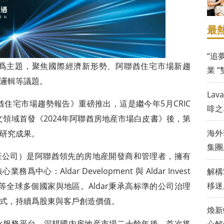
最
“追
”爲主題，聚焦國際經濟新形勢、阿聯酋住宅市場新趨
業 
邏輯等議題。
La
酋住宅市場趨勢報告》重磅推出，這是繼今年5月CRIC
啡之
b，在中文領域首發《2024年阿聯酋房地産市場白皮書》後，第
海外
研究成果。
集團
（阿爾達房地産公司）是阿聯酋領先的房地産開發商和管理者，擁有
：Aldar Development 與 Aldar Invest
解構
移迷
等全球多個國家與地區。Aldar秉承高标準的公司治理
式，持續爲股東與客戶創造價值。
煥新
字化服務平台，深耕國内房地産市場二十餘年後，首次将