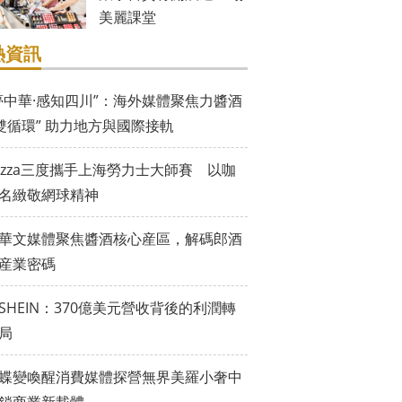
美麗課堂
熱資訊
夢中華·感知四川”：海外媒體聚焦力醬酒
“雙循環” 助力地方與國際接軌
vazza三度攜手上海勞力士大師賽 以咖
名緻敬網球精神
華文媒體聚焦醬酒核心産區，解碼郎酒
産業密碼
SHEIN：370億美元營收背後的利潤轉
局
蝶變喚醒消費媒體探營無界美羅小奢中