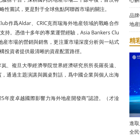
心解
略性嘗試，更是對于全球焦點阿聯酋市場的關注。
品牌
 Club作爲Aldar、CRIC克而瑞海外地産領域的戰略合作
地産
憑借十多年的專業運營經驗，Asia Bankers Clu
精
球房地産市場的營銷與銷售，更注重市場深度分析與一站式
構投資者提供最清晰的資産配置路徑。
李岚、複旦大學經濟學院世界經濟研究所所長羅長遠、
賓，通過主題演講與圓桌對話，爲中國企業與個人出海
2025年度卓越國際影響力海外地産開發商”認證。（才淦
進取
全民