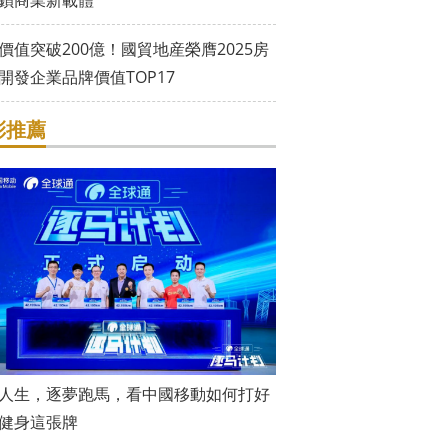
鎖商業新載體
價值突破200億！國貿地産榮膺2025房
開發企業品牌價值TOP17
彩推薦
人生，逐夢跑馬，看中國移動如何打好
健身這張牌