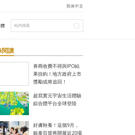
简体中文
媒體
條閱讀
券商收費不得與IPO結
果挂鈎！地方政府上市
獎勵或将追回！
超寫實元宇宙生活體驗
綜合體平台全球登陸
好膚秋養！這個9月，
銀泰百貨将開展近20場